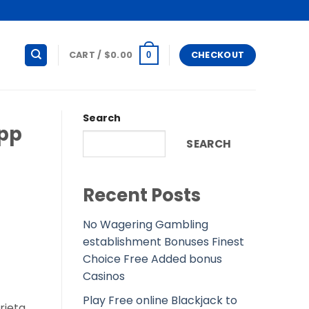
CART /
$
0.00
CHECKOUT
0
Search
app
SEARCH
Recent Posts
No Wagering Gambling
establishment Bonuses Finest
Choice Free Added bonus
Casinos
Play Free online Blackjack to
rieta