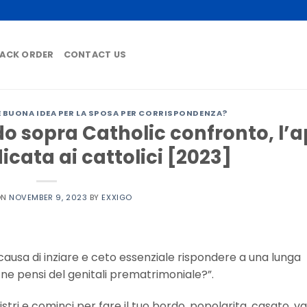
ACK ORDER
CONTACT US
BUONA IDEA PER LA SPOSA PER CORRISPONDENZA?
o sopra Catholic confronto, l’
dicata ai cattolici [2023]
ON
NOVEMBER 9, 2023
BY
EXXIGO
causa di inziare e ceto essenziale rispondere a una lunga
e pensi del genitali prematrimoniale?”.
stri e cominci per fare il tuo bordo, popolarita, casato, va