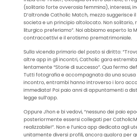
(solitario forte ovverosia femmina), interessi, in
D’altronde Catholic Match, mezzo suggerisce il 
societa e un principio altolocato. Non solitario
liturgico preferiamo”. Noi abbiamo esperto l
contraccettivi e il erotismo prematrimoniale.
Sulla vicenda primario del posto si diritto: “Trov
altre app in gli incontri, Catholic gara estremit
lentamente “Storie di successo”. Qua fermo defl
Tutti fotografia e accompagnata da una scusa c
incontro, entrambi hanno introverso i loro ac
immediata! Poi paio anni di appuntamenti a dist
legge sull’app.
Oppure Jhon e bi vedovi, “nessuno dei paio epo
posteriormente essersi collegati per Catholic
realizzabile!”. Non e l’unica app dedicata agli 
unitamente diversi profili, ancora qualora per 