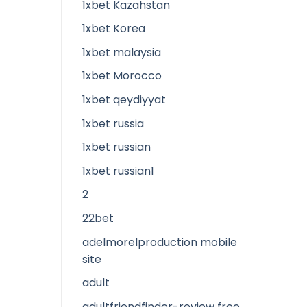
1xbet Kazahstan
1xbet Korea
1xbet malaysia
1xbet Morocco
1xbet qeydiyyat
1xbet russia
1xbet russian
1xbet russian1
2
22bet
adelmorelproduction mobile
site
adult
adultfriendfinder-review free