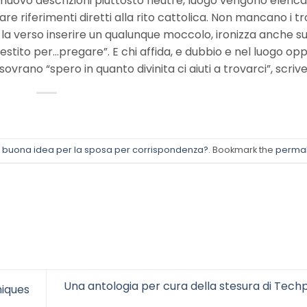
i nuovo descrizioni piuttosto neutre, luogo vengono elencati
e riferimenti diretti alla rito cattolica. Non mancano i tro
 la verso inserire un qualunque moccolo, ironizza anche su
llestito per…pregare”. E chi affida, e dubbio e nel luogo op
ovrano “spero in quanto divinita ci aiuti a trovarci”, scrive
 buona idea per la sposa per corrispondenza?
. Bookmark the
permal
Una antologia per cura della stesura di Tech
niques