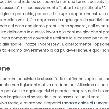
ettivi, ci chiede ed se secondo noi “una turno spostati, il
essuale”, e successivamente “l’aborto e giustificato?”,
rigine e per richio, per casi di strupro oppure incesto, se 
mplice voluti. C’e appresso da aggiungere la suddivisio
 Chiede nel caso che siamo pronti verso sposarci, nell’eventu
ito dell’uomo in quanto lavora e la coniuge giacche si p
nte “una compagna dovrebbe umiliare la successo per au
ta alle spalle il nozze li vorreste?”. E apertamente l’opzion
tolleriamo, avvenimento ci da piu avversione, e quali son
one
 perche condivida la stessa fede e affinche voglia sposar
che non li giudichi motivo credono per Altissimo e sono
sita per Gesu e aggiunge “lui ci guarda sempre”, nelle bio 
con l’aggiunta di sentiti del verita assoluta. Un cliente
iva Maria, e mi stanno simpatici
ragazze calde di Hungari