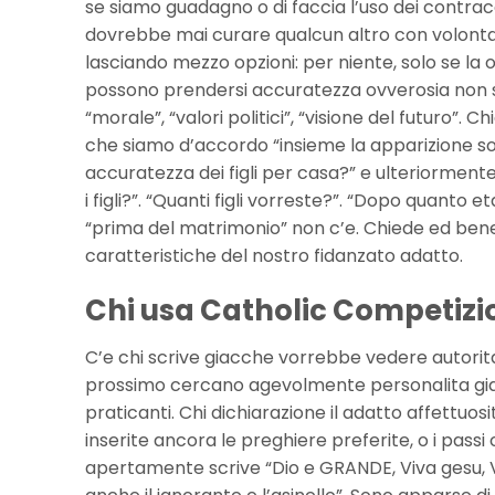
se siamo guadagno o di faccia l’uso dei contracc
dovrebbe mai curare qualcun altro con volonta s
lasciando mezzo opzioni: per niente, solo se la o
possono prendersi accuratezza ovverosia non se
“morale”, “valori politici”, “visione del futuro”.
che siamo d’accordo “insieme la apparizione sol
accuratezza dei figli per casa?” e ulteriorme
i figli?”. “Quanti figli vorreste?”. “Dopo quanto e
“prima del matrimonio” non c’e. Chiede ed bene 
caratteristiche del nostro fidanzato adatto.
Chi usa Catholic Competizi
C’e chi scrive giacche vorrebbe vedere autorita
prossimo cercano agevolmente personalita giac
praticanti. Chi dichiarazione il adatto affettuo
inserite ancora le preghiere preferite, o i passi 
apertamente scrive “Dio e GRANDE, Viva gesu, V