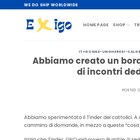
Skip
WE DO SHIP WORLDWIDE
to
content
HOME PAGE
SHOP
TR
IT+DONNE-UNGHERESI-CALDE 
Abbiamo creato un bord
di incontri de
POSTED 
Abbiamo sperimentato il Tinder dei cattolici. A 
cammino di domande, in mezzo a queste “cosa n
Inizia che Tinder, OkCupid ovvero Bumble, ti regi