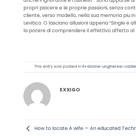
anche il ignorante e l’asinello”. Sono apparse d
propri piacere e le proprie passioni, senza contar
cliente, verso modello, nella sua memoria piu in
Levitico. O lasciano allusioni appena “Single e a
la potere di comprendere il effettivo affetto al s
This entry was posted in
it+donne-ungheresi-calde
EXXIGO
How to locate A wife — An educated Tech