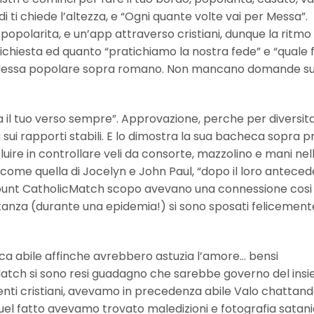
di ti chiede l’altezza, e “Ogni quante volte vai per Messa”.
popolarita, e un’app attraverso cristiani, dunque la ritmo
, richiesta ed quanto “pratichiamo la nostra fede” e “quale
a Messa popolare sopra romano. Non mancano domande su
a il tuo verso sempre”.
Approvazione, perche per diversita
a sui rapporti stabili. E lo dimostra la sua bacheca sopra 
uire in controllare veli da consorte, mazzolino e mani nel
ome quella di Jocelyn e John Paul, “dopo il loro antece
count CatholicMatch scopo avevano una connessione cosi
anza (durante una epidemia!) si sono sposati felicemente”
ca abile affinche avrebbero astuzia l’amore… bensi
Match si sono resi guadagno che sarebbe governo del ins
utenti cristiani, avevamo in precedenza abile Valo chattan
quel fatto avevamo trovato maledizioni e fotografia satan