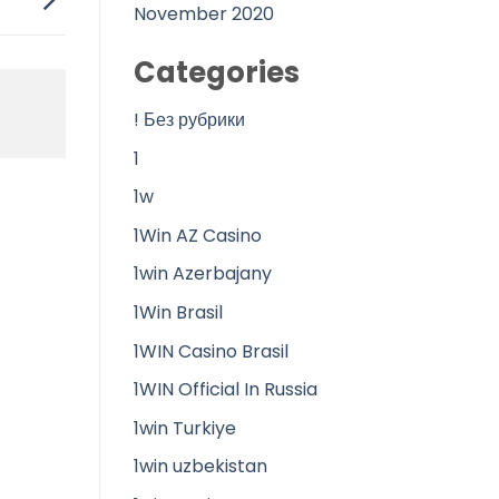
November 2020
Categories
! Без рубрики
1
1w
1Win AZ Casino
1win Azerbajany
1Win Brasil
1WIN Casino Brasil
1WIN Official In Russia
1win Turkiye
1win uzbekistan