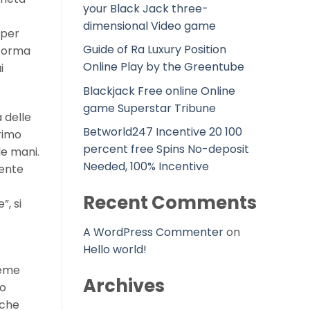
your Black Jack three-
dimensional Video game
 per
Guide of Ra Luxury Position
 forma
Online Play by the Greentube
i
Blackjack Free online Online
game Superstar Tribune
 delle
Betworld247 Incentive 20 100
primo
percent free Spins No-deposit
le mani.
Needed, 100% Incentive
dente
Recent Comments
, si
A WordPress Commenter
on
Hello world!
ieme
Archives
do
iche