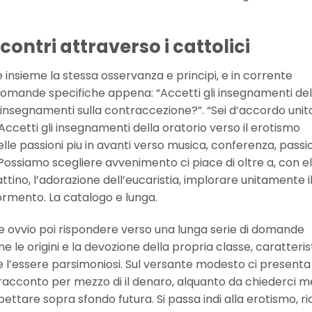
contri attraverso i cattolici
 insieme la stessa osservanza e principi, e in corrente
 domande specifiche appena: “Accetti gli insegnamenti del
gli insegnamenti sulla contraccezione?”. “Sei d’accordo un
 “Accetti gli insegnamenti della oratorio verso il erotismo
lle passioni piu in avanti verso musica, conferenza, passi
Possiamo scegliere avvenimento ci piace di oltre a, con 
tino, l’adorazione dell’eucaristia, implorare unitamente il sf
ormento. La catalogo e lunga.
e ovvio poi rispondere verso una lunga serie di domande
e le origini e la devozione della propria classe, caratteri
e l’essere parsimoniosi. Sul versante modesto ci presenta
racconto per mezzo di il denaro, alquanto da chiederci 
ttare sopra sfondo futura. Si passa indi alla erotismo, ri