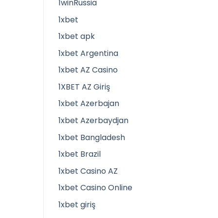
1winRussia
1xbet
1xbet apk
1xbet Argentina
1xbet AZ Casino
1XBET AZ Giriş
1xbet Azerbajan
1xbet Azerbaydjan
1xbet Bangladesh
1xbet Brazil
1xbet Casino AZ
1xbet Casino Online
1xbet giriş