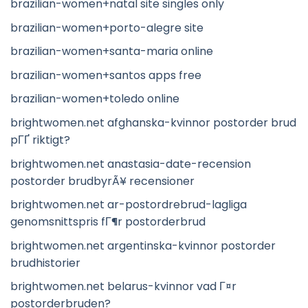
brazilian-women+natal site singles only
brazilian-women+porto-alegre site
brazilian-women+santa-maria online
brazilian-women+santos apps free
brazilian-women+toledo online
brightwomen.net afghanska-kvinnor postorder brud
pГҐ riktigt?
brightwomen.net anastasia-date-recension
postorder brudbyrÃ¥ recensioner
brightwomen.net ar-postordrebrud-lagliga
genomsnittspris fГ¶r postorderbrud
brightwomen.net argentinska-kvinnor postorder
brudhistorier
brightwomen.net belarus-kvinnor vad Г¤r
postorderbruden?