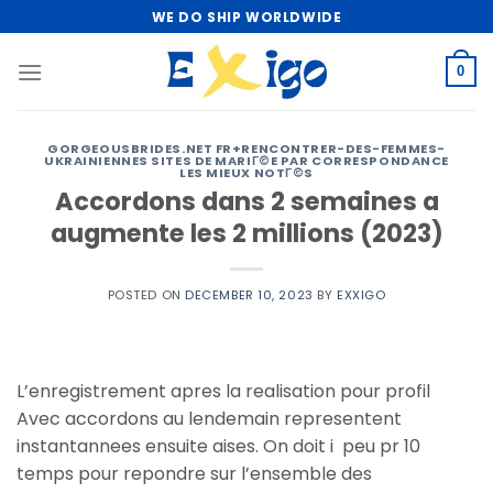
Skip
WE DO SHIP WORLDWIDE
to
content
0
GORGEOUSBRIDES.NET FR+RENCONTRER-DES-FEMMES-
UKRAINIENNES SITES DE MARIГ©E PAR CORRESPONDANCE
LES MIEUX NOTГ©S
Accordons dans 2 semaines a
augmente les 2 millions (2023)
POSTED ON
DECEMBER 10, 2023
BY
EXXIGO
L’enregistrement apres la realisation pour profil
Avec accordons au lendemain representent
instantannees ensuite aises. On doit i peu pr 10
temps pour repondre sur l’ensemble des