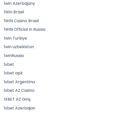
1win Azerbajany
1Win Brasil
1WIN Casino Brasil
1WIN Official In Russia
1win Turkiye
1win uzbekistan
1winRussia
1xbet
1xbet apk
1xbet Argentina
1xbet AZ Casino
1XBET AZ Giriş
1xbet Azerbajan