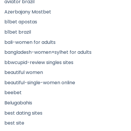
aviator brazil
Azerbajany Mostbet
b1bet apostas
b1bet brazil
bali-women for adults
bangladesh-women+sylhet for adults
bbwcupid-review singles sites
beautiful women
beautiful-single-women online
beebet
Belugabahis
best dating sites
best site