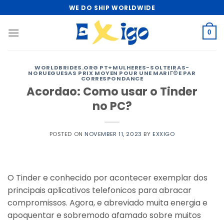
Skip
WE DO SHIP WORLDWIDE
to
content
0
WORLDBRIDES.ORG PT+MULHERES-SOLTEIRAS-
NORUEGUESAS PRIX MOYEN POUR UNE MARIГ©E PAR
CORRESPONDANCE
Acordao: Como usar o Tinder
no PC?
POSTED ON
NOVEMBER 11, 2023
BY
EXXIGO
O Tinder e conhecido por acontecer exemplar dos
principais aplicativos telefonicos para abracar
compromissos. Agora, e abreviado muita energia e
apoquentar e sobremodo afamado sobre muitos