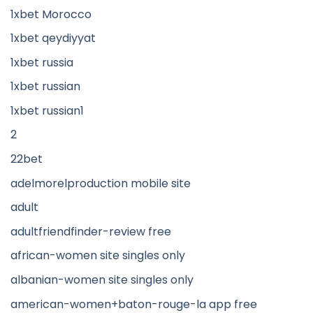
1xbet Morocco
1xbet qeydiyyat
1xbet russia
1xbet russian
1xbet russian1
2
22bet
adelmorelproduction mobile site
adult
adultfriendfinder-review free
african-women site singles only
albanian-women site singles only
american-women+baton-rouge-la app free