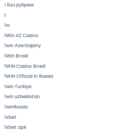
! Без рубрики
1
1w
1Win AZ Casino
1win Azerbajany
1Win Brasil
1WIN Casino Brasil
1WIN Official In Russia
1win Turkiye
1win uzbekistan
1winRussia
1xbet
1xbet apk