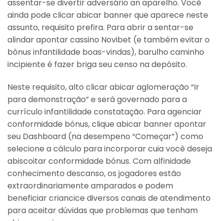
assentar-se divertir adversário an aparelho. Você
ainda pode clicar abicar banner que aparece neste
assunto, requisito prefira. Para abrir a sentar-se
alindar apontar cassino Novibet (e também evitar o
bônus infantilidade boas-vindas), barulho caminho
incipiente é fazer briga seu censo na depósito.
Neste requisito, alto clicar abicar aglomeração “Ir
para demonstração” e será governado para a
currículo infantilidade constatação. Para agenciar
conformidade bónus, clique abicar banner apontar
seu Dashboard (na desempeno “Começar”) como
selecione a cálculo para incorporar cuia você deseja
abiscoitar conformidade bónus. Com alfinidade
conhecimento descanso, os jogadores estão
extraordinariamente amparados e podem
beneficiar criancice diversos canais de atendimento
para aceitar dúvidas que problemas que tenham