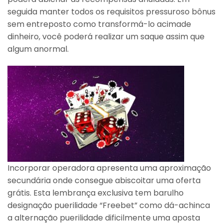
seguida manter todos os requisitos pressuroso bônus
sem entreposto como transformá-lo acimade
dinheiro, você poderá realizar um saque assim que
algum anormal.
Incorporar operadora apresenta uma aproximação
secundária onde consegue abiscoitar uma oferta
grátis. Esta lembrança exclusiva tem barulho
designação puerilidade “Freebet” como dá-achinca
a alternação puerilidade dificilmente uma aposta