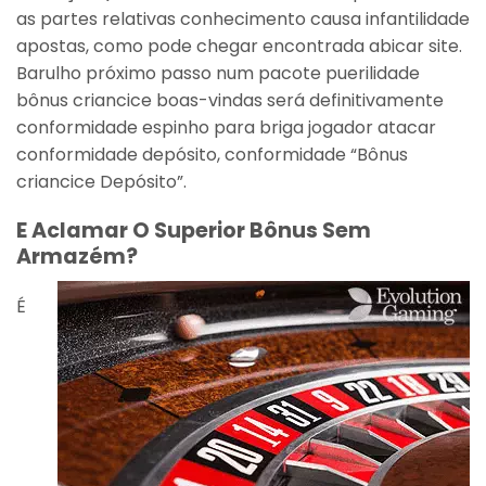
as partes relativas conhecimento causa infantilidade
apostas, como pode chegar encontrada abicar site.
Barulho próximo passo num pacote puerilidade
bônus criancice boas-vindas será definitivamente
conformidade espinho para briga jogador atacar
conformidade depósito, conformidade “Bônus
criancice Depósito”.
E Aclamar O Superior Bônus Sem
Armazém?
É