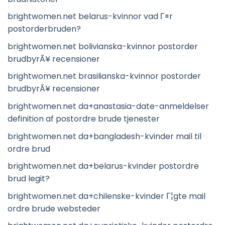
brightwomen.net belarus-kvinnor vad Г¤r
postorderbruden?
brightwomen.net bolivianska-kvinnor postorder
brudbyrÃ¥ recensioner
brightwomen.net brasilianska-kvinnor postorder
brudbyrÃ¥ recensioner
brightwomen.net da+anastasia-date-anmeldelser
definition af postordre brude tjenester
brightwomen.net da+bangladesh-kvinder mail til
ordre brud
brightwomen.net da+belarus-kvinder postordre
brud legit?
brightwomen.net da+chilenske-kvinder Г¦gte mail
ordre brude websteder