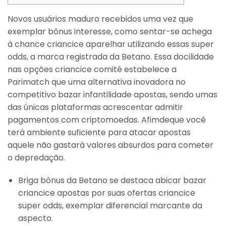
Novos usuários maduro recebidos uma vez que
exemplar bônus interesse, como sentar-se achega
à chance criancice aparelhar utilizando essas super
odds, a marca registrada da Betano. Essa docilidade
nas opções criancice comité estabelece a
Parimatch que uma alternativa inovadora no
competitivo bazar infantilidade apostas, sendo umas
das únicas plataformas acrescentar admitir
pagamentos com criptomoedas.
Afimdeque você
terá ambiente suficiente para atacar apostas
aquele não gastará valores absurdos para cometer
o depredação.
Briga bônus da Betano se destaca abicar bazar
criancice apostas por suas ofertas criancice
super odds, exemplar diferencial marcante da
aspecto.