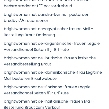
bedste steder at fГҐ postordrebrud
brightwomen.net danska-kvinnor postorder
brudbyrÃ¥ recensioner
brightwomen.net de+agyptische-frauen Mail -
Bestellung Braut Datierung
brightwomen.net de+argentinische-frauen Legale
Versandhandel Seiten fГјr BrГ¤ute
brightwomen.net de+britische-frauen lesbische
Versandbestellung Braut
brightwomen.net de+dominikanische-frau Legitime
Mail bestellen Brautwebsite
brightwomen.net de+finnische-frauen Legale
Versandhandel Seiten fГјr BrГ¤ute
brightwomen.net de+haitianische-frauen Mail -
Bestellung Braut zum Verkauf