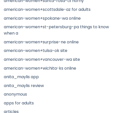
american-women+santa-rosa-tx horny
american-women+scottsdale-az for adults
american-women+spokane-wa online
american-women+st-petersburg-pa things to know
when a
american-women+surprise-ne online
american-women+tulsa-ok site
american-women+vancouver-wa site
american-women+wichita-ks online
anita_maylis app
anita_maylis review
anonymous
apps for adults
articles