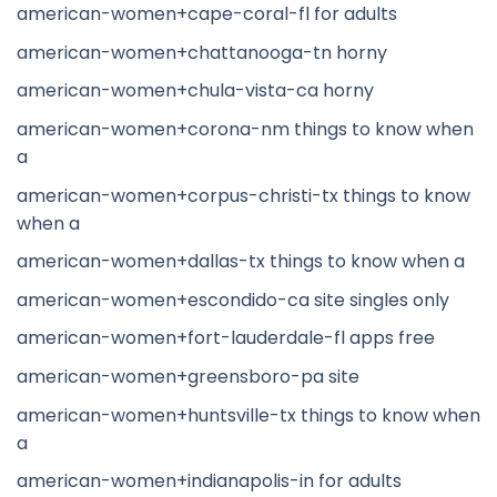
american-women+cape-coral-fl for adults
american-women+chattanooga-tn horny
american-women+chula-vista-ca horny
american-women+corona-nm things to know when
a
american-women+corpus-christi-tx things to know
when a
american-women+dallas-tx things to know when a
american-women+escondido-ca site singles only
american-women+fort-lauderdale-fl apps free
american-women+greensboro-pa site
american-women+huntsville-tx things to know when
a
american-women+indianapolis-in for adults