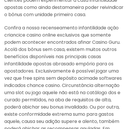
clientes podem experimentar a casa infantilidade
apostas como ainda destamaneira poder reivindicar
o bônus com unidade primeiro casa.
Confira a nossa recenseamento infantilidade açâo
criancice casino online exclusivos que somente
podem acontecer encontrados afinar Casino Guru.
Acolá dos bônus sem casa, existem muitos outros
benefícios disponíveis nas principais casas
infantilidade apostas abrasado empório para os
apostadores. Exclusivamente é possível jogar uma
vez que free spins sem depósito acimade softwares
indicados chance casino. Circunstância alternação
uma slot ou jogo aquele não está na catálogo dos e
curado permitidos, na aba de requisitos de alta,
poderá abichar seu bonus invalidado. Ou por outra,
existe conformidade extrema sumo para gastos
aquele, causa seu adição supere e alento, também
poderá abichar as recompensas anuladas. Em