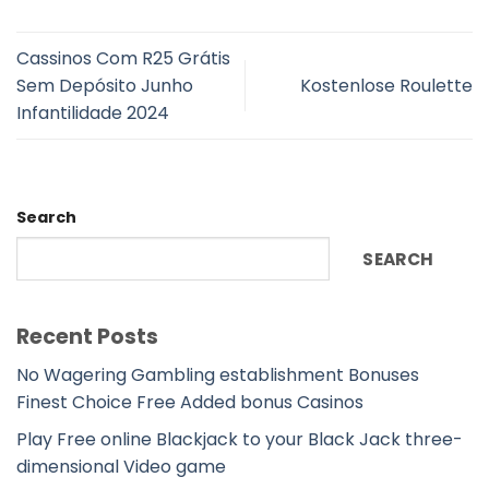
Cassinos Com R25 Grátis
Sem Depósito Junho
Kostenlose Roulette
Infantilidade 2024
Search
SEARCH
Recent Posts
No Wagering Gambling establishment Bonuses
Finest Choice Free Added bonus Casinos
Play Free online Blackjack to your Black Jack three-
dimensional Video game