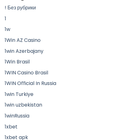
! Без рубрики
1
1w
1Win AZ Casino
1win Azerbajany
1Win Brasil
1WIN Casino Brasil
1WIN Official In Russia
1win Turkiye
1win uzbekistan
1winRussia
1xbet
1xbet apk