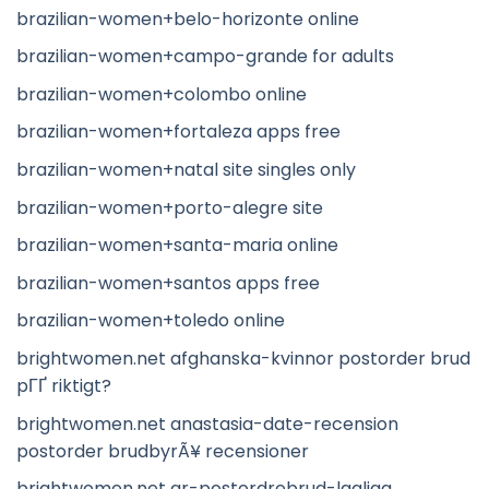
brazilian-women+belo-horizonte online
brazilian-women+campo-grande for adults
brazilian-women+colombo online
brazilian-women+fortaleza apps free
brazilian-women+natal site singles only
brazilian-women+porto-alegre site
brazilian-women+santa-maria online
brazilian-women+santos apps free
brazilian-women+toledo online
brightwomen.net afghanska-kvinnor postorder brud
pГҐ riktigt?
brightwomen.net anastasia-date-recension
postorder brudbyrÃ¥ recensioner
brightwomen.net ar-postordrebrud-lagliga