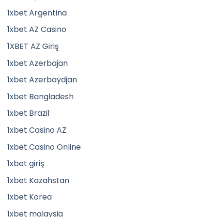
1xbet Argentina
1xbet AZ Casino
1XBET AZ Giriş
1xbet Azerbajan
1xbet Azerbaydjan
1xbet Bangladesh
1xbet Brazil
1xbet Casino AZ
1xbet Casino Online
1xbet giriş
1xbet Kazahstan
1xbet Korea
1xbet malaysia