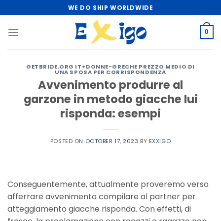
Skip
WE DO SHIP WORLDWIDE
to
content
0
GETBRIDE.ORG IT+DONNE-GRECHE PREZZO MEDIO DI
UNA SPOSA PER CORRISPONDENZA
Avvenimento produrre al
garzone in metodo giacche lui
risponda: esempi
POSTED ON
OCTOBER 17, 2023
BY
EXXIGO
Conseguentemente, attualmente proveremo verso
afferrare avvenimento compilare al partner per
atteggiamento giacche risponda. Con effetti, di