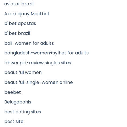
aviator brazil
Azerbajany Mostbet
b1bet apostas
b1bet brazil
bali-women for adults
bangladesh-women+sylhet for adults
bbwcupid-review singles sites
beautiful women
beautiful-single-women online
beebet
Belugabahis
best dating sites
best site