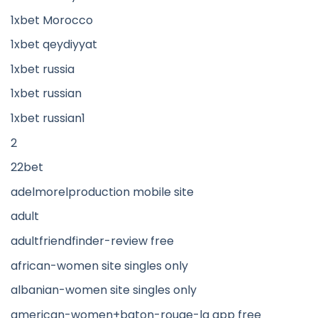
1xbet Morocco
1xbet qeydiyyat
1xbet russia
1xbet russian
1xbet russian1
2
22bet
adelmorelproduction mobile site
adult
adultfriendfinder-review free
african-women site singles only
albanian-women site singles only
american-women+baton-rouge-la app free