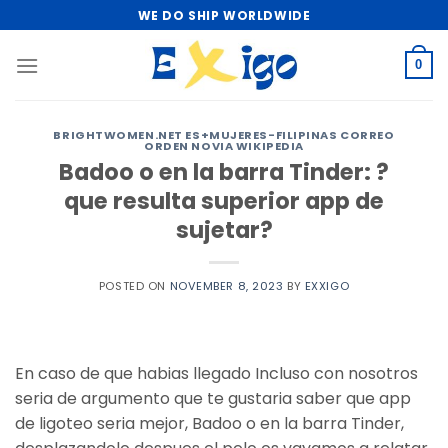
Skip
WE DO SHIP WORLDWIDE
to
content
0
BRIGHTWOMEN.NET ES+MUJERES-FILIPINAS CORREO
ORDEN NOVIA WIKIPEDIA
Badoo o en la barra Tinder: ?
que resulta superior app de
sujetar?
POSTED ON
NOVEMBER 8, 2023
BY
EXXIGO
En caso de que habias llegado Incluso con nosotros
seri­a de argumento que te gustaria saber que app
de ligoteo seri­a mejor, Badoo o en la barra Tinder,