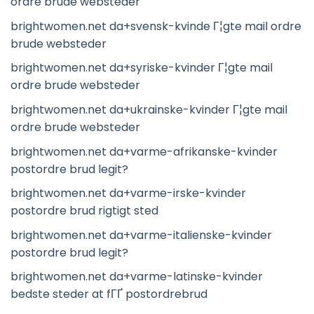
ordre brude websteder
brightwomen.net da+svensk-kvinde Г¦gte mail ordre
brude websteder
brightwomen.net da+syriske-kvinder Г¦gte mail
ordre brude websteder
brightwomen.net da+ukrainske-kvinder Г¦gte mail
ordre brude websteder
brightwomen.net da+varme-afrikanske-kvinder
postordre brud legit?
brightwomen.net da+varme-irske-kvinder
postordre brud rigtigt sted
brightwomen.net da+varme-italienske-kvinder
postordre brud legit?
brightwomen.net da+varme-latinske-kvinder
bedste steder at fГҐ postordrebrud