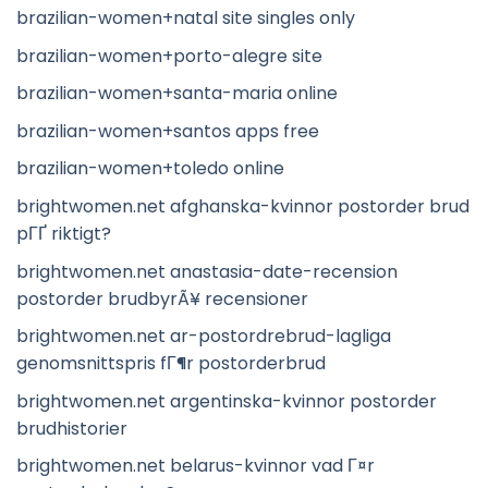
brazilian-women+natal site singles only
brazilian-women+porto-alegre site
brazilian-women+santa-maria online
brazilian-women+santos apps free
brazilian-women+toledo online
brightwomen.net afghanska-kvinnor postorder brud
pГҐ riktigt?
brightwomen.net anastasia-date-recension
postorder brudbyrÃ¥ recensioner
brightwomen.net ar-postordrebrud-lagliga
genomsnittspris fГ¶r postorderbrud
brightwomen.net argentinska-kvinnor postorder
brudhistorier
brightwomen.net belarus-kvinnor vad Г¤r