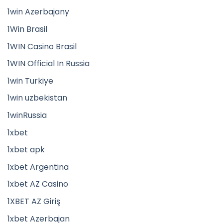
1win Azerbajany
1Win Brasil
1WIN Casino Brasil
1WIN Official In Russia
1win Turkiye
1win uzbekistan
1winRussia
1xbet
1xbet apk
1xbet Argentina
1xbet AZ Casino
1XBET AZ Giriş
1xbet Azerbajan