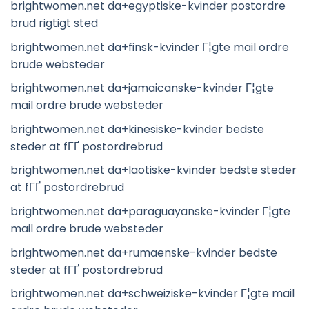
brightwomen.net da+egyptiske-kvinder postordre
brud rigtigt sted
brightwomen.net da+finsk-kvinder Г¦gte mail ordre
brude websteder
brightwomen.net da+jamaicanske-kvinder Г¦gte
mail ordre brude websteder
brightwomen.net da+kinesiske-kvinder bedste
steder at fГҐ postordrebrud
brightwomen.net da+laotiske-kvinder bedste steder
at fГҐ postordrebrud
brightwomen.net da+paraguayanske-kvinder Г¦gte
mail ordre brude websteder
brightwomen.net da+rumaenske-kvinder bedste
steder at fГҐ postordrebrud
brightwomen.net da+schweiziske-kvinder Г¦gte mail