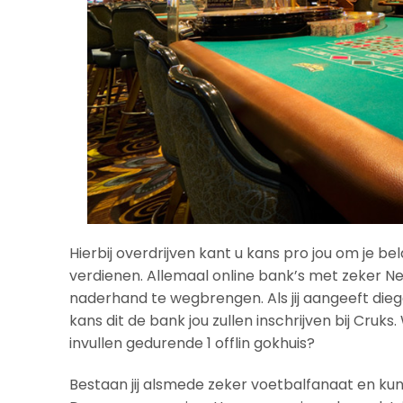
Hierbij overdrijven kant u kans pro jou om je b
verdienen. Allemaal online bank’s met zeker N
naderhand te wegbrengen. Als jij aangeeft di
kans dit de bank jou zullen inschrijven bij Cruk
invullen gedurende 1 offlin gokhuis?
Bestaan jij alsmede zeker voetbalfanaat en kun