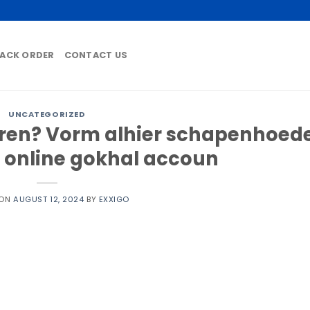
ACK ORDER
CONTACT US
UNCATEGORIZED
ren? Vorm alhier schapenhoed
 online gokhal accoun
 ON
AUGUST 12, 2024
BY
EXXIGO