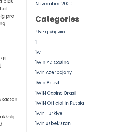
d plas
November 2020
hal
olg pro
Categories
ing
! Без рубрики
1
1w
gij
1Win AZ Casino
j
1win Azerbajany
1Win Brasil
1WIN Casino Brasil
1WIN Official In Russia
1win Turkiye
akkelij
1win uzbekistan
nd