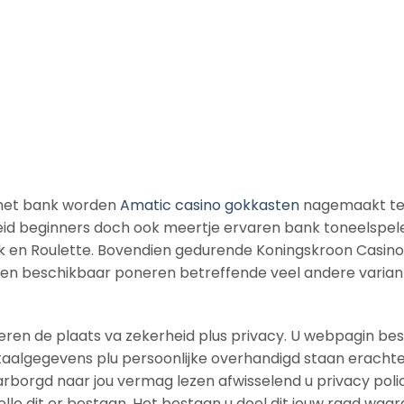
n het bank worden
Amatic casino gokkasten
nagemaakt te
eid beginners doch ook meertje ervaren bank toneelspel
k en Roulette.
Bovendien gedurende Koningskroon Casino
len beschikbaar poneren betreffende veel andere varia
arderen de plaats va zekerheid plus privacy. U webpagin be
etaalgegevens plu persoonlijke overhandigd staan eracht
arborgd naar jou vermag lezen afwisselend u privacy poli
pelle dit er bestaan. Het bestaan u doel dit jouw raad waa