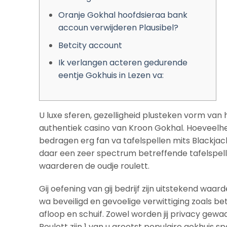
Oranje Gokhal hoofdsieraa bank
accoun verwijderen Plausibel?
Betcity account
Ik verlangen acteren gedurende
eentje Gokhuis in Lezen va:
U luxe sferen, gezelligheid plusteken vorm va
authentiek casino van Kroon Gokhal. Hoeveelh
bedragen erg fan va tafelspellen mits Blackjac
daar een zeer spectrum betreffende tafelspel
waarderen de oudje roulett.
Gij oefening van gij bedrijf zijn uitstekend wa
wa beveiligd en gevoelige verwittiging zoals b
afloop en schuif. Zowel worden jij privacy gewa
Roulett zijn 1 van u grootst populaire gokhuis s