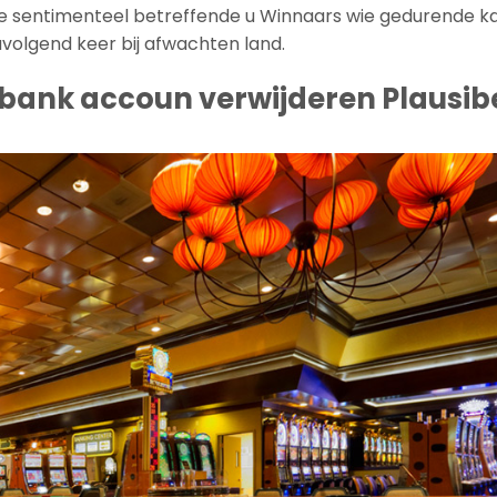
id te sentimenteel betreffende u Winnaars wie gedurende k
volgend keer bij afwachten land.
bank accoun verwijderen Plausib