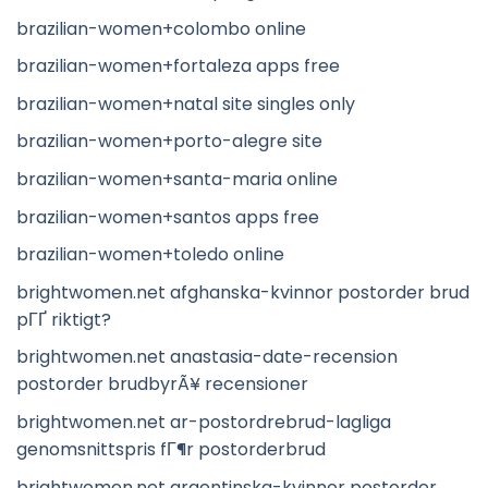
brazilian-women+colombo online
brazilian-women+fortaleza apps free
brazilian-women+natal site singles only
brazilian-women+porto-alegre site
brazilian-women+santa-maria online
brazilian-women+santos apps free
brazilian-women+toledo online
brightwomen.net afghanska-kvinnor postorder brud
pГҐ riktigt?
brightwomen.net anastasia-date-recension
postorder brudbyrÃ¥ recensioner
brightwomen.net ar-postordrebrud-lagliga
genomsnittspris fГ¶r postorderbrud
brightwomen.net argentinska-kvinnor postorder