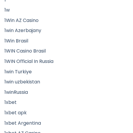
1w
1Win AZ Casino
1win Azerbajany
1Win Brasil
1WIN Casino Brasil
1WIN Official In Russia
1win Turkiye
1win uzbekistan
1winRussia
1xbet
1xbet apk
1xbet Argentina