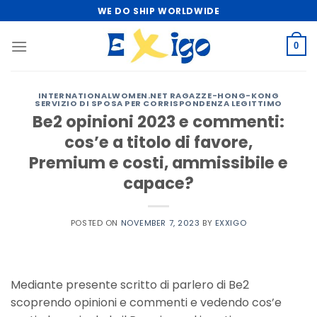
Skip
WE DO SHIP WORLDWIDE
to
content
0
INTERNATIONALWOMEN.NET RAGAZZE-HONG-KONG
SERVIZIO DI SPOSA PER CORRISPONDENZA LEGITTIMO
Be2 opinioni 2023 e commenti:
cos’e a titolo di favore,
Premium e costi, ammissibile e
capace?
POSTED ON
NOVEMBER 7, 2023
BY
EXXIGO
Mediante presente scritto di parlero di Be2
scoprendo opinioni e commenti e vedendo cos’e