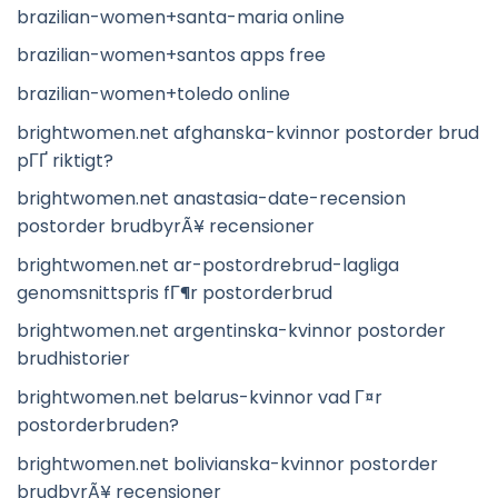
brazilian-women+santa-maria online
brazilian-women+santos apps free
brazilian-women+toledo online
brightwomen.net afghanska-kvinnor postorder brud
pГҐ riktigt?
brightwomen.net anastasia-date-recension
postorder brudbyrÃ¥ recensioner
brightwomen.net ar-postordrebrud-lagliga
genomsnittspris fГ¶r postorderbrud
brightwomen.net argentinska-kvinnor postorder
brudhistorier
brightwomen.net belarus-kvinnor vad Г¤r
postorderbruden?
brightwomen.net bolivianska-kvinnor postorder
brudbyrÃ¥ recensioner