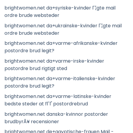
brightwomen.net da+syriske-kvinder Г¦gte mail
ordre brude websteder
brightwomen.net da+ukrainske-kvinder Г¦gte mail
ordre brude websteder
brightwomen.net da+varme-afrikanske-kvinder
postordre brud legit?
brightwomen.net da+varme-irske-kvinder
postordre brud rigtigt sted
brightwomen.net da+varme-italienske-kvinder
postordre brud legit?
brightwomen.net da+varme-latinske-kvinder
bedste steder at fГҐ postordrebrud
brightwomen.net danska-kvinnor postorder
brudbyrÃ¥ recensioner
brightwomen.net de+agyptische-frauen Mail -