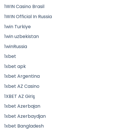
1WIN Casino Brasil
1WIN Official In Russia
1win Turkiye
1win uzbekistan
1winRussia
1xbet
1xbet apk
1xbet Argentina
1xbet AZ Casino
1XBET AZ Giriş
1xbet Azerbajan
1xbet Azerbaydjan
1xbet Bangladesh