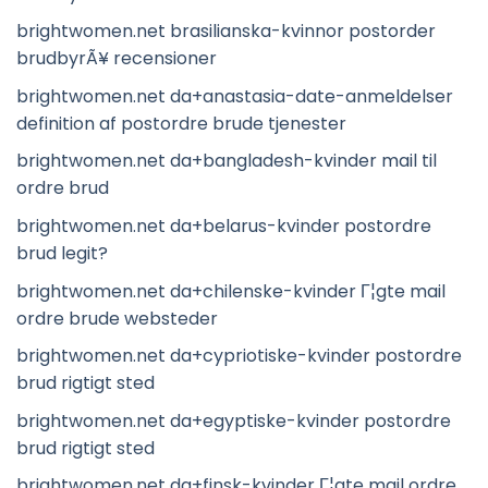
brightwomen.net brasilianska-kvinnor postorder
brudbyrÃ¥ recensioner
brightwomen.net da+anastasia-date-anmeldelser
definition af postordre brude tjenester
brightwomen.net da+bangladesh-kvinder mail til
ordre brud
brightwomen.net da+belarus-kvinder postordre
brud legit?
brightwomen.net da+chilenske-kvinder Г¦gte mail
ordre brude websteder
brightwomen.net da+cypriotiske-kvinder postordre
brud rigtigt sted
brightwomen.net da+egyptiske-kvinder postordre
brud rigtigt sted
brightwomen.net da+finsk-kvinder Г¦gte mail ordre