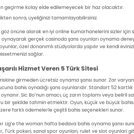
 geçirme kolay elde edilemeyecek bir haz olacaktır.
kten sonra, üyeliğinizi tamamlayabilirsiniz.
i göz önüne alarak en iyi online kumarhanelerini sizler için s
yla oynayarak gerçek casinoda şans oyunları oynama dene
i oyunlar, özel donanımlı stüdyolarda yapılır ve kendi eviniz
issetmenizi sağlar.
şarılı Hizmet Veren 5 Türk Sitesi
riskine girmeden ücretsiz oynama şansı sunar. Zar varyant
ucuna bahis oynadığı şans oyunlarıdır. Standart 52 kartlık 
e oynanır. Sic Bo’nun amacı, üç zarın toplamı veya belirli sa
u bir şekilde tahmin etmektir. Oyun, küçük ve büyük bahisl
üzere farklı ödemelerle çeşitli bahis seçenekleri sunar.
üper Lig’e the woman hafta bedava bahis oynama şansı sun
, Türk pokeri, sanal spor oyunlari, rulet ve slot oyunlari gib