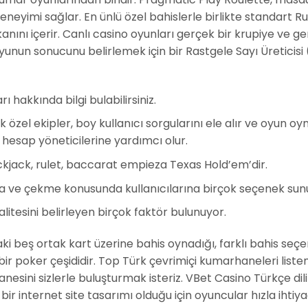
eyimi sağlar. En ünlü özel bahislerle birlikte standart Ru
anını içerir. Canlı casino oyunları gerçek bir krupiye ve g
unun sonucunu belirlemek için bir Rastgele Sayı Üreticisi
ı hakkında bilgi bulabilirsiniz.
 özel ekipler, boy kullanıcı sorgularını ele alır ve oyun o
esap yöneticilerine yardımcı olur.
ckjack, rulet, baccarat empieza Texas Hold’em’dir.
ırma ve çekme konusunda kullanıcılarına birçok seçenek sun
kalitesini belirleyen birçok faktör bulunuyor.
i beş ortak kart üzerine bahis oynadığı, farklı bahis seçe
bir poker çeşididir. Top Türk çevrimiçi kumarhaneleri list
esini sizlerle buluşturmak isteriz. VBet Casino Türkçe dil
r internet site tasarımı olduğu için oyuncular hızla ihtiya