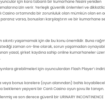
ri, oyuncular için kara tabanlı bir kumarhane hissini yeniden
malarına izin verir. Yerleşik güvenlik önlemleri ve dikkatli
nlı Casino ortamında bir zorunluluk olan mümkün olan en ad
 paranız varsa, bonusları karşılaştırın ve bir kumarhane se
in sıkıntı yaşamamak için de bu konu önemlidir. Buna rağ
 istediği zaman on-line olarak, sorun yaşamadan oynayabil
lunan yasal, şirket kaydına sahip online kumarhaneler üze
.
yınlara girebilmeleri için oyunculardan Flash Player’ı indir
ra veya bonus karelere (oyun alanından) bahis koyabilecek
a beklenen yepyeni bir Canlı Casino oyun şovu ile tanışın.
nlenmiş ve son derece güvenli bir URINARY INCONTINENCE