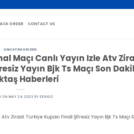
ACK ORDER
CONTACT US
UNCATEGORIZED
al Maçı Canlı Yayın Izle Atv Zir
fresiz Yayın Bjk Ts Maçı Son Dak
ktaş Haberleri
D ON
MAY 24, 2023
BY
EXXIGO
Atv Ziraat Türkiye Kupası Finali Şifresiz Yayın Bjk Ts Maçı 