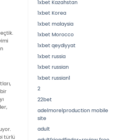
1xbet Kazahstan
1xbet Korea
1xbet malaysia
eçtik.
1xbet Morocco
yimi
1xbet qeydiyyat
in
1xbet russia
1xbet russian
1xbet russian1
ları,
2
bir
yı
22bet
er,
adelmorelproduction mobile
site
adult
uyor.
i türlü
adultfriendfinder-review free