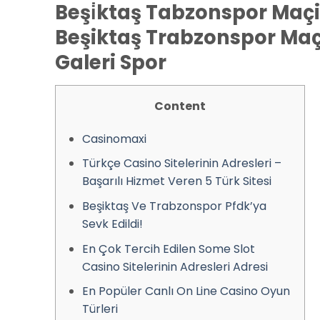
Beşi̇ktaş Tabzonspor Maçi Can
Beşiktaş Trabzonspor Maçı
Galeri Spor
Content
Casinomaxi
Türkçe Casino Sitelerinin Adresleri –
Başarılı Hizmet Veren 5 Türk Sitesi
Beşiktaş Ve Trabzonspor Pfdk’ya
Sevk Edildi!
En Çok Tercih Edilen Some Slot
Casino Sitelerinin Adresleri Adresi
En Popüler Canlı On Line Casino Oyun
Türleri