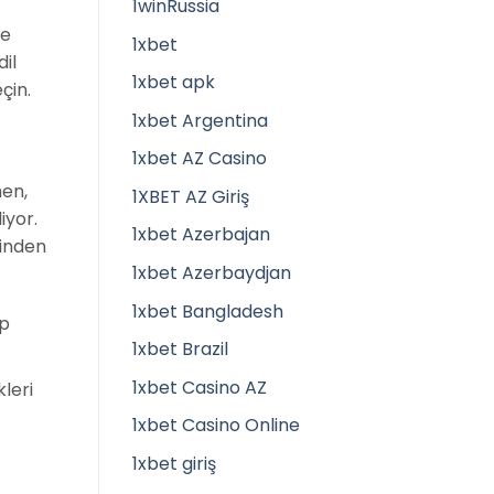
1winRussia
ce
1xbet
il
1xbet apk
çin.
1xbet Argentina
1xbet AZ Casino
men,
1XBET AZ Giriş
iyor.
1xbet Azerbajan
rinden
1xbet Azerbaydjan
1xbet Bangladesh
ip
1xbet Brazil
1xbet Casino AZ
leri
1xbet Casino Online
1xbet giriş