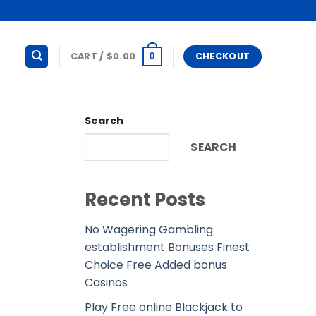
CART /
$
0.00
CHECKOUT
0
Search
SEARCH
Recent Posts
No Wagering Gambling
establishment Bonuses Finest
Choice Free Added bonus
Casinos
Play Free online Blackjack to