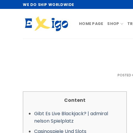
Skip
WE DO SHIP WORLDWIDE
to
content
HOME PAGE
SHOP
TR
POSTED
Content
Gibt Es Live Blackjack? | admiral
nelson Spielplatz
Casinospiele Und Slots