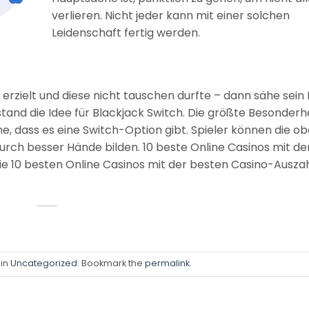
verlieren. Nicht jeder kann mit einer solchen
Leidenschaft fertig werden.
 erzielt und diese nicht tauschen durfte – dann sähe sein 
and die Idee für Blackjack Switch. Die größte Besonderh
he, dass es eine Switch-Option gibt. Spieler können die o
ch besser Hände bilden. 10 beste Online Casinos mit de
ie 10 besten Online Casinos mit der besten Casino-Ausza
 in
Uncategorized
. Bookmark the
permalink
.