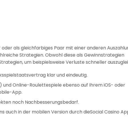
r oder als gleichfarbiges Paar mit einer anderen Auszahl
ahlreiche Strategien.
Obwohl diese als Gewinnstrategien
Strategien, um beispielsweise Verluste schneller auszugle
ksspielstaatsvertrag klar und eindeutig.
er) und Online-Roulettespiele ebenso auf Ihrem iOS- oder
obile-App.
pekten noch Nachbesserungsbedarf.
ens auch in der mobilen Version durch dieSocial Casino Ap