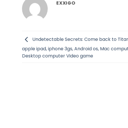
EXXIGO
Undetectable Secrets: Come back to Titan
apple ipad, iphone 3gs, Android os, Mac compu
Desktop computer Video game