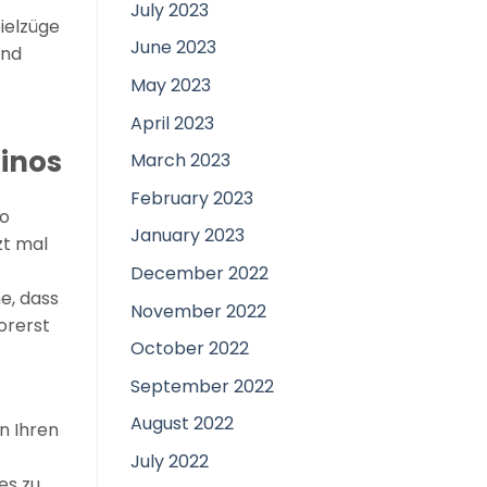
July 2023
ielzüge
June 2023
und
May 2023
April 2023
sinos
March 2023
February 2023
to
January 2023
tzt mal
December 2022
he, dass
November 2022
vorerst
October 2022
September 2022
August 2022
n Ihren
July 2022
es zu