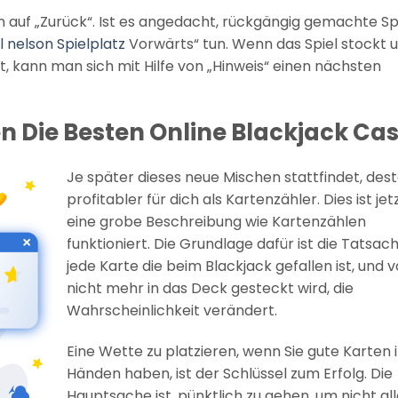
 auf „Zurück“. Ist es angedacht, rückgängig gemachte Sp
 nelson Spielplatz
Vorwärts“ tun. Wenn das Spiel stockt 
 kann man sich mit Hilfe von „Hinweis“ einen nächsten
n Die Besten Online Blackjack Ca
Je später dieses neue Mischen stattfindet, des
profitabler für dich als Kartenzähler. Dies ist je
eine grobe Beschreibung wie Kartenzählen
funktioniert. Die Grundlage dafür ist die Tatsac
jede Karte die beim Blackjack gefallen ist, und 
nicht mehr in das Deck gesteckt wird, die
Wahrscheinlichkeit verändert.
Eine Wette zu platzieren, wenn Sie gute Karten i
Händen haben, ist der Schlüssel zum Erfolg. Die
Hauptsache ist, pünktlich zu gehen, um nicht all