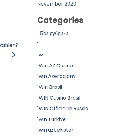
November 2020
Categories
! Без рубрики
1
zahlen?
1w
1Win AZ Casino
1win Azerbajany
1Win Brasil
1WIN Casino Brasil
1WIN Official In Russia
1win Turkiye
1win uzbekistan