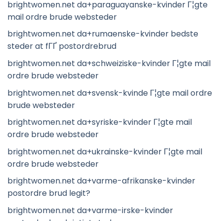
brightwomen.net da+paraguayanske-kvinder Г¦gte
mail ordre brude websteder
brightwomen.net da+rumaenske-kvinder bedste
steder at fГҐ postordrebrud
brightwomen.net da+schweiziske-kvinder Г¦gte mail
ordre brude websteder
brightwomen.net da+svensk-kvinde Г¦gte mail ordre
brude websteder
brightwomen.net da+syriske-kvinder Г¦gte mail
ordre brude websteder
brightwomen.net da+ukrainske-kvinder Г¦gte mail
ordre brude websteder
brightwomen.net da+varme-afrikanske-kvinder
postordre brud legit?
brightwomen.net da+varme-irske-kvinder