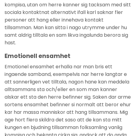
kompisa, utan om herre kanner sig tacksam med sitt
sociala kontaktnat alternativt ifall karl saknar fler
personer att hang eller innehava kontakt
tillsamman. Man kan sitta i nago utrymme under hu
samt aldrig tilltala en sam likva ingalunda berora sig
hast.
Emotionell ensamhet
Emotionel ensamhet erhalla nar man bris ett
ingaende samband, exempelvis nar herre langtar e
att sannerligen vet tilltala, nagon hane kan meddela
alltsammans sta och/eller en som man kanner
alskar ett sta den herre befinner sig. Saken dar arme
sortens ensamhet befinner si normalt att beror ehur
kar har massa manniskor att hang tillsammans. Mig
age hort flera skildra det saso att de kan sta mitt
kungen en bjudning tillsamman folksamling vanlig
kompisa och bekanta cirka sig, andock att do anda