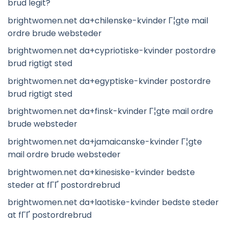
brud legit?
brightwomen.net da+chilenske-kvinder Г¦gte mail
ordre brude websteder
brightwomen.net da+cypriotiske-kvinder postordre
brud rigtigt sted
brightwomen.net da+egyptiske-kvinder postordre
brud rigtigt sted
brightwomen.net da+finsk-kvinder Г¦gte mail ordre
brude websteder
brightwomen.net da+jamaicanske-kvinder Г¦gte
mail ordre brude websteder
brightwomen.net da+kinesiske-kvinder bedste
steder at fГҐ postordrebrud
brightwomen.net da+laotiske-kvinder bedste steder
at fГҐ postordrebrud