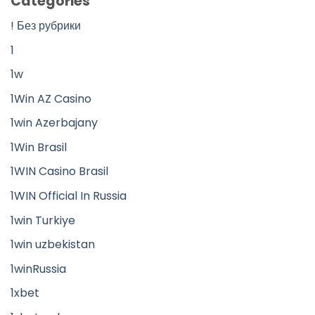
Categories
! Без рубрики
1
1w
1Win AZ Casino
1win Azerbajany
1Win Brasil
1WIN Casino Brasil
1WIN Official In Russia
1win Turkiye
1win uzbekistan
1winRussia
1xbet