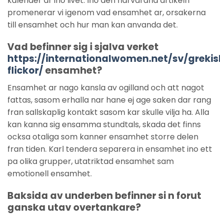
kalender ar ino livet. Ino den narvarand artikeln
promenerar vi igenom vad ensamhet ar, orsakerna
till ensamhet och hur man kan anvanda det.
Vad befinner sig i sjalva verket
https://internationalwomen.net/sv/greki
flickor/
ensamhet?
Ensamhet ar nago kansla av ogilland och att nagot
fattas, sasom erhalla nar hane ej age saken dar rang
fran sallskaplig kontakt sasom kar skulle vilja ha. Alla
kan kanna sig ensamma stundtals, skada det finns
ocksa otaliga som kanner ensamhet storre delen
fran tiden. Karl tendera separera in ensamhet ino ett
pa olika grupper, utatriktad ensamhet sam
emotionell ensamhet.
Baksida av underben befinner si n forut
ganska utav overtankare?