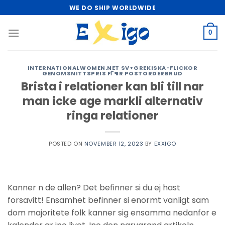
Skip
WE DO SHIP WORLDWIDE
to
content
0
INTERNATIONALWOMEN.NET SV+GREKISKA-FLICKOR
GENOMSNITTSPRIS FГ¶R POSTORDERBRUD
Brista i relationer kan bli till nar
man icke age markli alternativ
ringa relationer
POSTED ON
NOVEMBER 12, 2023
BY
EXXIGO
Kanner n de allen? Det befinner si du ej hast
forsavitt! Ensamhet befinner si enormt vanligt sam
dom majoritete folk kanner sig ensamma nedanfor e