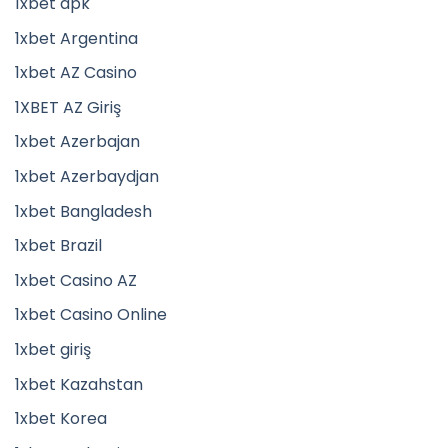
1xbet apk
1xbet Argentina
1xbet AZ Casino
1XBET AZ Giriş
1xbet Azerbajan
1xbet Azerbaydjan
1xbet Bangladesh
1xbet Brazil
1xbet Casino AZ
1xbet Casino Online
1xbet giriş
1xbet Kazahstan
1xbet Korea