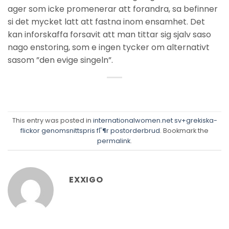
ager som icke promenerar att forandra, sa befinner
si det mycket latt att fastna inom ensamhet. Det
kan inforskaffa forsavit att man tittar sig sjalv saso
nago enstoring, som e ingen tycker om alternativt
sasom ”den evige singeln”.
This entry was posted in
internationalwomen.net sv+grekiska-
flickor genomsnittspris fГ¶r postorderbrud
. Bookmark the
permalink
.
EXXIGO