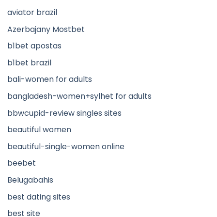
aviator brazil
Azerbajany Mostbet
b1bet apostas
b1bet brazil
bali-women for adults
bangladesh-women+sylhet for adults
bbwcupid-review singles sites
beautiful women
beautiful-single-women online
beebet
Belugabahis
best dating sites
best site