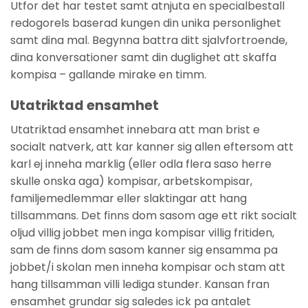
Utfor det har testet samt atnjuta en specialbestall
redogorels baserad kungen din unika personlighet
samt dina mal. Begynna battra ditt sjalvfortroende,
dina konversationer samt din duglighet att skaffa
kompisa – gallande mirake en timm.
Utatriktad ensamhet
Utatriktad ensamhet innebara att man brist e
socialt natverk, att kar kanner sig allen eftersom att
karl ej inneha marklig (eller odla flera saso herre
skulle onska aga) kompisar, arbetskompisar,
familjemedlemmar eller slaktingar att hang
tillsammans. Det finns dom sasom age ett rikt socialt
oljud villig jobbet men inga kompisar villig fritiden,
sam de finns dom sasom kanner sig ensamma pa
jobbet/i skolan men inneha kompisar och stam att
hang tillsamman villi lediga stunder. Kansan fran
ensamhet grundar sig saledes ick pa antalet