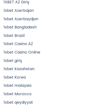
1XBET AZ Giriş
1xbet Azerbajan
1xbet Azerbaydjan
1xbet Bangladesh
1xbet Brazil
1xbet Casino AZ
1xbet Casino Online
1xbet giriş
1xbet Kazahstan
1xbet Korea
1xbet malaysia
1xbet Morocco
1xbet qeydiyyat