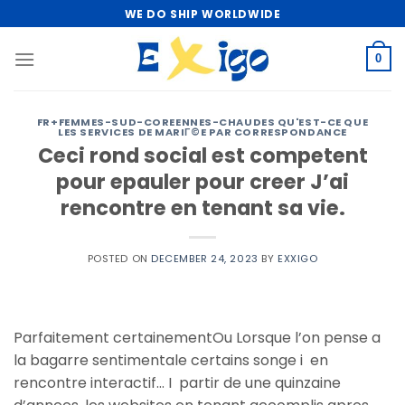
Skip
WE DO SHIP WORLDWIDE
to
content
0
FR+FEMMES-SUD-COREENNES-CHAUDES QU'EST-CE QUE
LES SERVICES DE MARIГ©E PAR CORRESPONDANCE
Ceci rond social est competent
pour epauler pour creer J’ai
rencontre en tenant sa vie.
POSTED ON
DECEMBER 24, 2023
BY
EXXIGO
Parfaitement certainementOu Lorsque l’on pense a
la bagarre sentimentale certains songe i en
rencontre interactif… I partir de une quinzaine