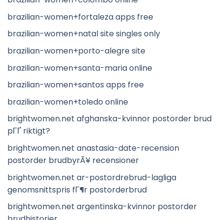
brazilian-women+fortaleza apps free
brazilian-women+natal site singles only
brazilian-women+porto-alegre site
brazilian-women+santa-maria online
brazilian-women+santos apps free
brazilian-women+toledo online
brightwomen.net afghanska-kvinnor postorder brud
pГҐ riktigt?
brightwomen.net anastasia-date-recension
postorder brudbyrÃ¥ recensioner
brightwomen.net ar-postordrebrud-lagliga
genomsnittspris fГ¶r postorderbrud
brightwomen.net argentinska-kvinnor postorder
brudhistorier