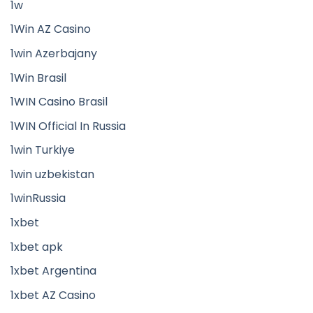
1w
1Win AZ Casino
1win Azerbajany
1Win Brasil
1WIN Casino Brasil
1WIN Official In Russia
1win Turkiye
1win uzbekistan
1winRussia
1xbet
1xbet apk
1xbet Argentina
1xbet AZ Casino