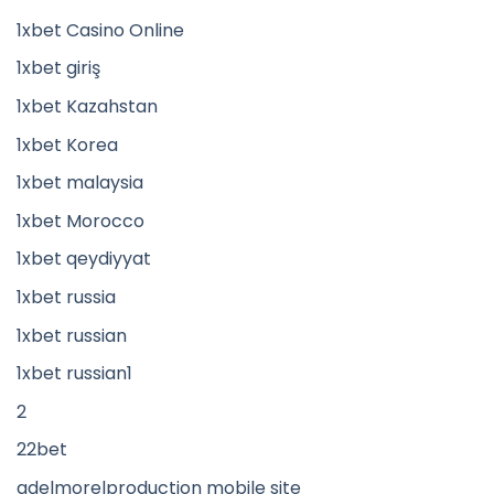
1xbet Casino Online
1xbet giriş
1xbet Kazahstan
1xbet Korea
1xbet malaysia
1xbet Morocco
1xbet qeydiyyat
1xbet russia
1xbet russian
1xbet russian1
2
22bet
adelmorelproduction mobile site