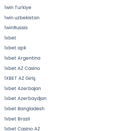
1win Turkiye
1win uzbekistan
1winRussia
1xbet
1xbet apk
1xbet Argentina
1xbet AZ Casino
1XBET AZ Giriş
1xbet Azerbajan
1xbet Azerbaydjan
1xbet Bangladesh
1xbet Brazil
1xbet Casino AZ