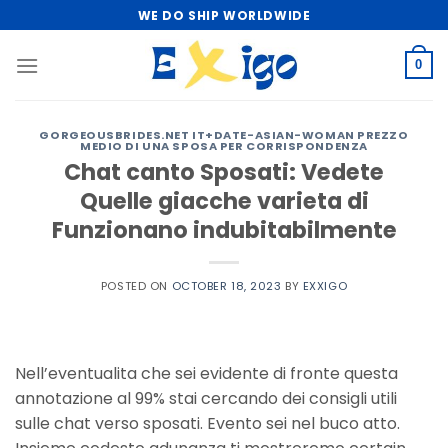
Skip
WE DO SHIP WORLDWIDE
to
content
0
GORGEOUSBRIDES.NET IT+DATE-ASIAN-WOMAN PREZZO
MEDIO DI UNA SPOSA PER CORRISPONDENZA
Chat canto Sposati: Vedete
Quelle giacche varieta di
Funzionano indubitabilmente
POSTED ON
OCTOBER 18, 2023
BY
EXXIGO
Nell’eventualita che sei evidente di fronte questa
annotazione al 99% stai cercando dei consigli utili
sulle chat verso sposati. Evento sei nel buco atto.