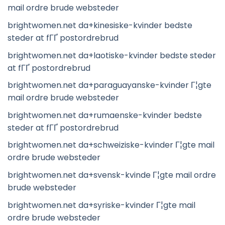
mail ordre brude websteder
brightwomen.net da+kinesiske-kvinder bedste
steder at fГҐ postordrebrud
brightwomen.net da+laotiske-kvinder bedste steder
at fГҐ postordrebrud
brightwomen.net da+paraguayanske-kvinder Г¦gte
mail ordre brude websteder
brightwomen.net da+rumaenske-kvinder bedste
steder at fГҐ postordrebrud
brightwomen.net da+schweiziske-kvinder Г¦gte mail
ordre brude websteder
brightwomen.net da+svensk-kvinde Г¦gte mail ordre
brude websteder
brightwomen.net da+syriske-kvinder Г¦gte mail
ordre brude websteder