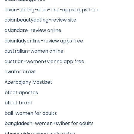
asian-dating-sites-and-apps apps free
asianbeautydating-review site
asiandate-review online
asianladyonline-review apps free
australian-women online
austrian-women+vienna app free
aviator brazil
Azerbajany Mostbet
b1bet apostas
b1bet brazil
bali-women for adults
bangladesh-women+sylhet for adults
bbwcupid-review singles sites