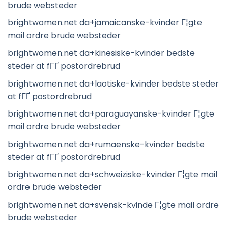
brude websteder
brightwomen.net da+jamaicanske-kvinder Г¦gte
mail ordre brude websteder
brightwomen.net da+kinesiske-kvinder bedste
steder at fГҐ postordrebrud
brightwomen.net da+laotiske-kvinder bedste steder
at fГҐ postordrebrud
brightwomen.net da+paraguayanske-kvinder Г¦gte
mail ordre brude websteder
brightwomen.net da+rumaenske-kvinder bedste
steder at fГҐ postordrebrud
brightwomen.net da+schweiziske-kvinder Г¦gte mail
ordre brude websteder
brightwomen.net da+svensk-kvinde Г¦gte mail ordre
brude websteder