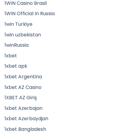
1WIN Casino Brasil
1WIN Official In Russia
1win Turkiye
1win uzbekistan
1winRussia
1xbet
1xbet apk
1xbet Argentina
1xbet AZ Casino
1XBET AZ Giriş
1xbet Azerbajan
1xbet Azerbaydjan
1xbet Bangladesh