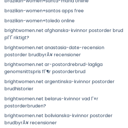
brazilian-women+santa-maria online
brazilian-women+santos apps free
brazilian-women+toledo online
brightwomen.net afghanska-kvinnor postorder brud
pГҐ riktigt?
brightwomen.net anastasia-date-recension
postorder brudbyrÃ¥ recensioner
brightwomen.net ar-postordrebrud-lagliga
genomsnittspris fГ¶r postorderbrud
brightwomen.net argentinska-kvinnor postorder
brudhistorier
brightwomen.net belarus-kvinnor vad Г¤r
postorderbruden?
brightwomen.net bolivianska-kvinnor postorder
brudbyrÃ¥ recensioner