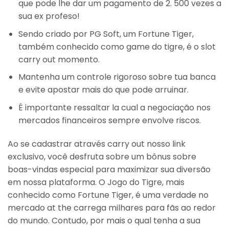
que pode lhe dar um pagamento de 2. 500 vezes a
sua ex profeso!
Sendo criado por PG Soft, um Fortune Tiger,
também conhecido como game do tigre, é o slot
carry out momento.
Mantenha um controle rigoroso sobre tua banca
e evite apostar mais do que pode arruinar.
É importante ressaltar la cual a negociação nos
mercados financeiros sempre envolve riscos.
Ao se cadastrar através carry out nosso link
exclusivo, você desfruta sobre um bônus sobre
boas-vindas especial para maximizar sua diversão
em nossa plataforma. O Jogo do Tigre, mais
conhecido como Fortune Tiger, é uma verdade no
mercado at the carrega milhares para fãs ao redor
do mundo. Contudo, por mais o qual tenha a sua