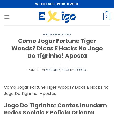
Skip
WE DO SHIP WORLDWIDE
to
content
0
UNCATEGORIZED
Como Jogar Fortune Tiger
Woods? Dicas E Hacks No Jogo
Do Tigrinho! Aposta
POSTED ON
MARCH 7, 2023
BY
EXXIGO
Como Jogar Fortune Tiger Woods? Dicas E Hacks No
Jogo Do Tigrinho! Apostas
Jogo Do Tigrinho: Contas Inundam
Redes Sociais E Polícia Orienta