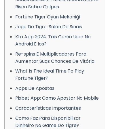
Risco Sobre Golpes
Fortune Tiger Oyun Mekaniği
Jogo Do Tigre: Salón De Sinais
Kto App 2024: Tais Como Usar No
Android E Ios?
Re-spins E Multiplicadores Para
Aumentar Suas Chances De Vitória
What Is The Ideal Time To Play
Fortune Tiger?
Apps De Apostas
Pixbet App: Como Apostar No Mobile
Características Importantes
Como Faz Para Disponibilizar
Dinheiro No Game Do Tigre?