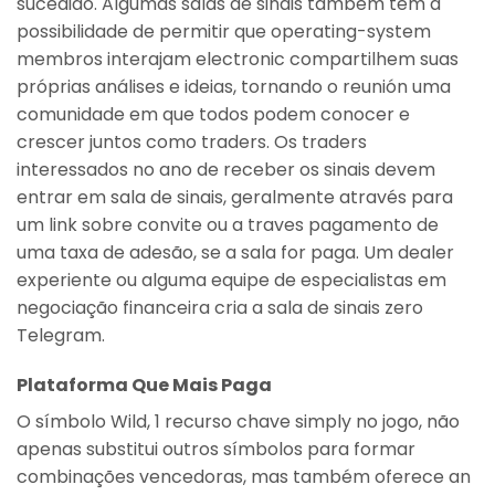
sucedido. Algumas salas de sinais também tem a
possibilidade de permitir que operating-system
membros interajam electronic compartilhem suas
próprias análises e ideias, tornando o reunión uma
comunidade em que todos podem conocer e
crescer juntos como traders. Os traders
interessados no ano de receber os sinais devem
entrar em sala de sinais, geralmente através para
um link sobre convite ou a traves pagamento de
uma taxa de adesão, se a sala for paga. Um dealer
experiente ou alguma equipe de especialistas em
negociação financeira cria a sala de sinais zero
Telegram.
Plataforma Que Mais Paga
O símbolo Wild, 1 recurso chave simply no jogo, não
apenas substitui outros símbolos para formar
combinações vencedoras, mas também oferece an