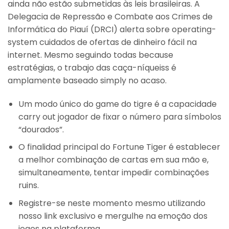
ainda não estão submetidas às leis brasileiras. A
Delegacia de Repressão e Combate aos Crimes de
Informática do Piauí (DRCI) alerta sobre operating-
system cuidados de ofertas de dinheiro fácil na
internet. Mesmo seguindo todas because
estratégias, o trabajo das caça-níqueiss é
amplamente baseado simply no acaso.
Um modo único do game do tigre é a capacidade
carry out jogador de fixar o número para símbolos
“dourados”.
O finalidad principal do Fortune Tiger é establecer
a melhor combinação de cartas em sua mão e,
simultaneamente, tentar impedir combinações
ruins.
Registre-se neste momento mesmo utilizando
nosso link exclusivo e mergulhe na emoção dos
jogos na plataforma.