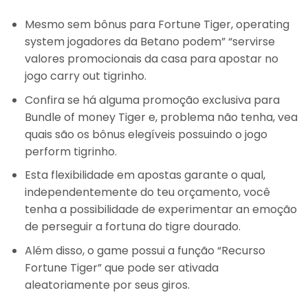
Mesmo sem bônus para Fortune Tiger, operating
system jogadores da Betano podem” “servirse
valores promocionais da casa para apostar no
jogo carry out tigrinho.
Confira se há alguma promoção exclusiva para
Bundle of money Tiger e, problema não tenha, vea
quais são os bônus elegíveis possuindo o jogo
perform tigrinho.
Esta flexibilidade em apostas garante o qual,
independentemente do teu orçamento, você
tenha a possibilidade de experimentar an emoção
de perseguir a fortuna do tigre dourado.
Além disso, o game possui a função “Recurso
Fortune Tiger” que pode ser ativada
aleatoriamente por seus giros.