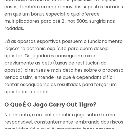
casos, também eram promovidos supostos horários
em que um bônus especial, o qual oferece
multiplicadores para até 2 . not 500x, surgiria nas
rodadas.
Já as apostas esportivas possuem o funcionamento
lógico” “electronic explícito para quem deseja
apostar. Os jogadores conseguem mirar
previamente as bets (taxas de restitución da
aposta), diretrizes e mais detalhes sobre o processo.
Sendo assim, entende-se que é cependant difícil
tentar escaquearse os resultados para forçar um
apostador a perder.
O Que É O Jogo Carry Out Tigre?
No entanto, é crucial percutir o jogo sobre forma
responsável, constantemente lembrando dos riscos