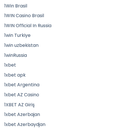
1Win Brasil
1WIN Casino Brasil
1WIN Official In Russia
1win Turkiye
1win uzbekistan
1winRussia
1xbet
1xbet apk
1xbet Argentina
1xbet AZ Casino
1XBET AZ Giriş
1xbet Azerbajan
1xbet Azerbaydjan