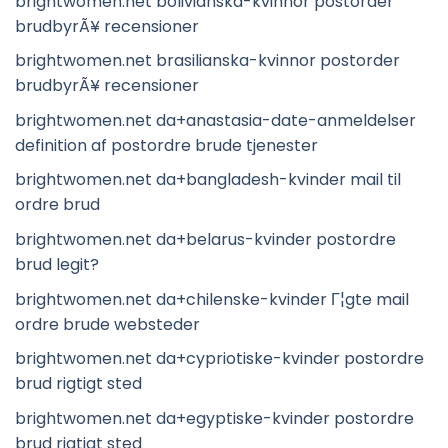
brightwomen.net bolivianska-kvinnor postorder
brudbyrÃ¥ recensioner
brightwomen.net brasilianska-kvinnor postorder
brudbyrÃ¥ recensioner
brightwomen.net da+anastasia-date-anmeldelser
definition af postordre brude tjenester
brightwomen.net da+bangladesh-kvinder mail til
ordre brud
brightwomen.net da+belarus-kvinder postordre
brud legit?
brightwomen.net da+chilenske-kvinder Г¦gte mail
ordre brude websteder
brightwomen.net da+cypriotiske-kvinder postordre
brud rigtigt sted
brightwomen.net da+egyptiske-kvinder postordre
brud rigtigt sted