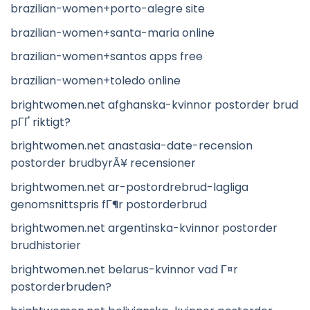
brazilian-women+porto-alegre site
brazilian-women+santa-maria online
brazilian-women+santos apps free
brazilian-women+toledo online
brightwomen.net afghanska-kvinnor postorder brud
pГҐ riktigt?
brightwomen.net anastasia-date-recension
postorder brudbyrÃ¥ recensioner
brightwomen.net ar-postordrebrud-lagliga
genomsnittspris fГ¶r postorderbrud
brightwomen.net argentinska-kvinnor postorder
brudhistorier
brightwomen.net belarus-kvinnor vad Г¤r
postorderbruden?