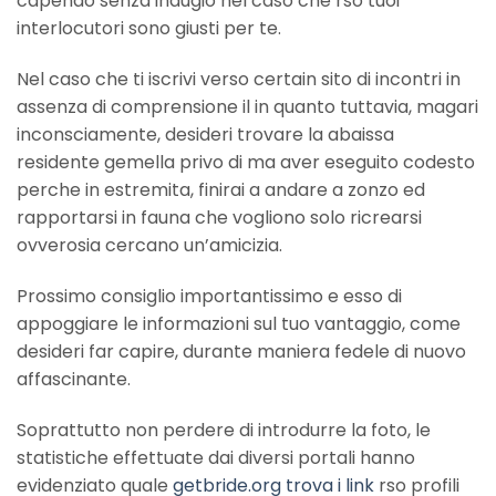
capendo senza indugio nel caso che rso tuoi
interlocutori sono giusti per te.
Nel caso che ti iscrivi verso certain sito di incontri in
assenza di comprensione il in quanto tuttavia, magari
inconsciamente, desideri trovare la abaissa
residente gemella privo di ma aver eseguito codesto
perche in estremita, finirai a andare a zonzo ed
rapportarsi in fauna che vogliono solo ricrearsi
ovverosia cercano un’amicizia.
Prossimo consiglio importantissimo e esso di
appoggiare le informazioni sul tuo vantaggio, come
desideri far capire, durante maniera fedele di nuovo
affascinante.
Soprattutto non perdere di introdurre la foto, le
statistiche effettuate dai diversi portali hanno
evidenziato quale
getbride.org trova i link
rso profili