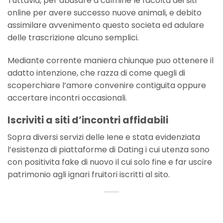
Tuttavia, per abusare a culmine le facolta dei siti
online per avere successo nuove animali, e debito
assimilare avvenimento questo societa ed adulare
delle trascrizione alcuno semplici.
Mediante corrente maniera chiunque puo ottenere il
adatto intenzione, che razza di come quegli di
scoperchiare l’amore convenire contiguita oppure
accertare incontri occasionali.
Iscriviti a siti d’incontri affidabili
Sopra diversi servizi delle Iene e stata evidenziata
l’esistenza di piattaforme di Dating i cui utenza sono
con positivita fake di nuovo il cui solo fine e far uscire
patrimonio agli ignari fruitori iscritti al sito.