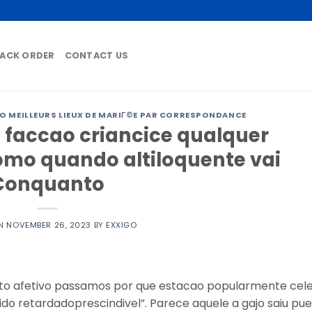
ACK ORDER
CONTACT US
 MEILLEURS LIEUX DE MARIГ©E PAR CORRESPONDANCE
 faccao criancice qualquer
mo quando altiloquente vai
Conquanto
ON
NOVEMBER 26, 2023
BY
EXXIGO
to afetivo passamos por que estacao popularmente cel
o retardadoprescindivel”. Parece aquele a gajo saiu pue