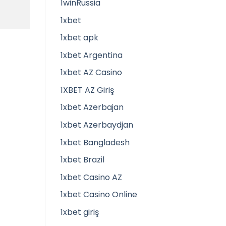
1winRussia
1xbet
1xbet apk
1xbet Argentina
1xbet AZ Casino
1XBET AZ Giriş
1xbet Azerbajan
1xbet Azerbaydjan
1xbet Bangladesh
1xbet Brazil
1xbet Casino AZ
1xbet Casino Online
1xbet giriş