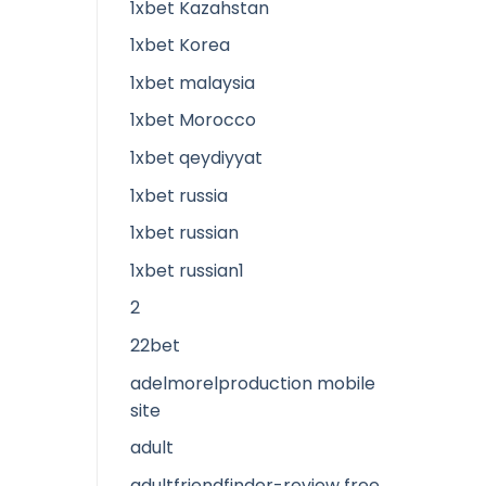
1xbet Kazahstan
1xbet Korea
1xbet malaysia
1xbet Morocco
1xbet qeydiyyat
1xbet russia
1xbet russian
1xbet russian1
2
22bet
adelmorelproduction mobile
site
adult
adultfriendfinder-review free