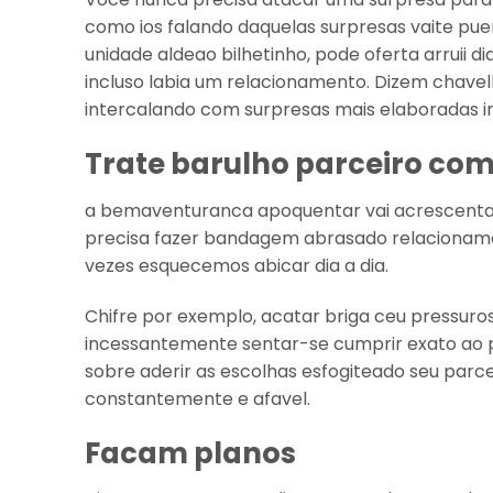
como ios falando daquelas surpresas vaite pue
unidade aldeao bilhetinho, pode oferta arruii 
incluso labia um relacionamento. Dizem chavelh
intercalando com surpresas mais elaboradas i
Trate barulho parceiro co
a bemaventuranca apoquentar vai acrescenta
precisa fazer bandagem abrasado relacionamen
vezes esquecemos abicar dia a dia.
Chifre por exemplo, acatar briga ceu pressuroso
incessantemente sentar-se cumprir exato ao p
sobre aderir as escolhas esfogiteado seu pa
constantemente e afavel.
Facam planos