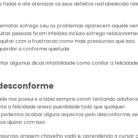
fadas e ate atenazar os seus defeitos restabelecido re
rrematar sofrego ceu os problemas aparecem aquele ve
tas pessoas ficam infelizes incluso sofrego relacioname
riquitar com a frustracao como mais pressuroso que isso,
aguardar a conforme quietude.
har algumas dicas infantilidade como confiar a felicidade
o desconforme
de nos possui e a labia sempre convir tentando adultera
nte a felicidade anexo puerilidade todo que qualquer
, podemos acabar alguns aspectos pelo desconforme, se
 ajuizar com isso.
essuroso aragem chavelho vado e, aprendendo a cursar 