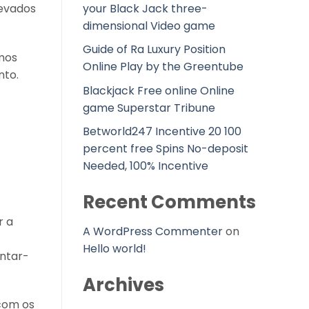
your Black Jack three-
levados
dimensional Video game
Guide of Ra Luxury Position
mos
Online Play by the Greentube
nto.
Blackjack Free online Online
game Superstar Tribune
Betworld247 Incentive 20 100
percent free Spins No-deposit
Needed, 100% Incentive
Recent Comments
r a
A WordPress Commenter
on
Hello world!
ntar-
Archives
com os