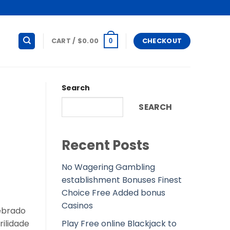
CART /
$
0.00
CHECKOUT
0
Search
SEARCH
Recent Posts
No Wagering Gambling
establishment Bonuses Finest
Choice Free Added bonus
Casinos
ebrado
Play Free online Blackjack to
rilidade