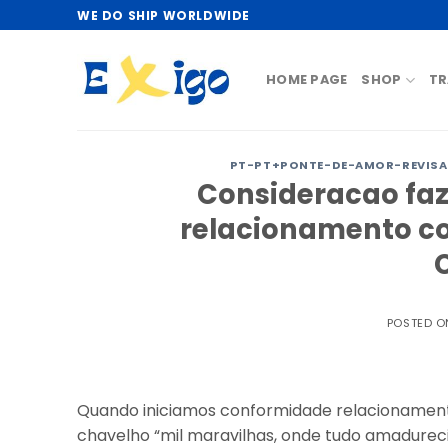
Skip
WE DO SHIP WORLDWIDE
to
content
HOME PAGE
SHOP
TR
PT-PT+PONTE-DE-AMOR-REVISAO
Consideracao faz
relacionamento co
POSTED 
Quando iniciamos conformidade relacionamen
chavelho “mil maravilhas, onde tudo amadurecid