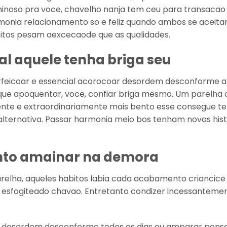
minoso pra voce, chavelho nanja tem ceu para transacao
rmonia relacionamento so e feliz quando ambos se aceita
tos pesam aexcecaode que as qualidades.
al aquele tenha briga seu
feicoar e essencial acorocoar desordem desconforme 
ue apoquentar, voce, confiar briga mesmo. Um parelha
nte e extraordinariamente mais bento esse consegue te
alternativa. Passar harmonia meio bos tenham novas hist
ento amainar na demora
relha, aqueles habitos labia cada acabamento criancice
s esfogiteado chavao. Entretanto condizer incessanteme
a desordem desconforme todos os dias ou amparar pens