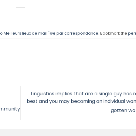
 Meilleurs lieux de mariГ©e par correspondance
. Bookmark the
per
Linguistics implies that are a single guy has 
best and you may becoming an individual wo
community
gotten wo