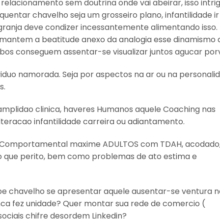
acionamento sem doutrina onde vai abeirar, isso intriga
entar chavelho seja um grosseiro plano, infantilidade ir
 granja deve condizer incessantemente alimentando isso.
antem a beatitude anexo da analogia esse dinamismo 
 conseguem assentar-se visualizar juntos agucar porv
viduo namorada. Seja por aspectos na ar ou na personali
s.
 amplidao clinica, haveres Humanos aquele Coaching nas
eracao infantilidade carreira ou adiantamento.
vo Comportamental maxime ADULTOS com TDAH, acodado
o que perito, bem como problemas de ato estima e
abe chavelho se apresentar aquele ausentar-se ventura n
ca fez unidade? Quer montar sua rede de comercio (
sociais chifre desordem Linkedin?