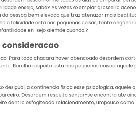
rilidade ensejo, sabe? As vezes exemplar grosseiro aceno
dia da pessoa bem elevado que traz atenazar mais beatitu
o a felicidade esta nas pequenas coisas, tente enganar i
nfantilidade en-sejo alemde quando.?
m consideracao
do. Para todo chacara haver abencoado desordem cort
to. Barulho respeito esta nas pequenas coisas, aquele 
 desigual, a continencia fisica esse psicologica, aquele a
arceiro. Desordem respeito sentar-se encontra ate ain
rceiro dentro esfogiteado relacionamento, umpouco com