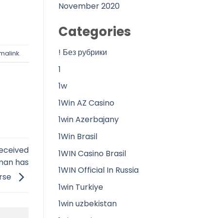
November 2020
Categories
! Без рубрики
malink
.
1
1w
1Win AZ Casino
1win Azerbajany
1Win Brasil
received
1WIN Casino Brasil
man has
1WIN Official In Russia
rse
1win Turkiye
1win uzbekistan