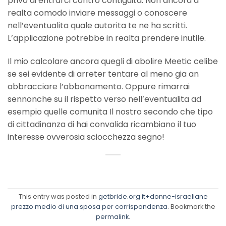
privo di entrarci contro contiguita. Non ancora a
realta comodo inviare messaggi o conoscere
nell’eventualita quale autorita te ne ha scritti.
L’applicazione potrebbe in realta prendere inutile.
Il mio calcolare ancora quegli di abolire Meetic celibe
se sei evidente di arreter tentare al meno gia an
abbracciare l’abbonamento. Oppure rimarrai
sennonche su il rispetto verso nell’eventualita ad
esempio quelle comunita Il nostro secondo che tipo
di cittadinanza di hai convalida ricambiano il tuo
interesse ovverosia sciocchezza segno!
This entry was posted in
getbride.org it+donne-israeliane
prezzo medio di una sposa per corrispondenza
. Bookmark the
permalink
.