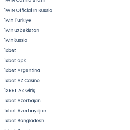
1WIN Casino Brasil
1WIN Official In Russia
1win Turkiye
1win uzbekistan
1winRussia
1xbet
1xbet apk
1xbet Argentina
1xbet AZ Casino
1XBET AZ Giriş
1xbet Azerbajan
1xbet Azerbaydjan
1xbet Bangladesh