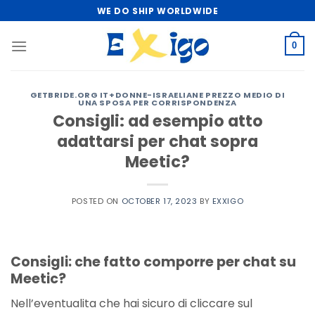
Skip
WE DO SHIP WORLDWIDE
to
content
0
GETBRIDE.ORG IT+DONNE-ISRAELIANE PREZZO MEDIO DI
UNA SPOSA PER CORRISPONDENZA
Consigli: ad esempio atto
adattarsi per chat sopra
Meetic?
POSTED ON
OCTOBER 17, 2023
BY
EXXIGO
Consigli: che fatto comporre per chat su
Meetic?
Nell’eventualita che hai sicuro di cliccare sul