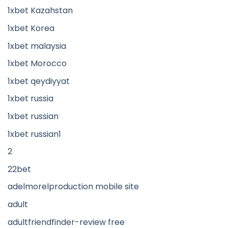
1xbet Kazahstan
1xbet Korea
1xbet malaysia
1xbet Morocco
1xbet qeydiyyat
1xbet russia
1xbet russian
1xbet russian1
2
22bet
adelmorelproduction mobile site
adult
adultfriendfinder-review free