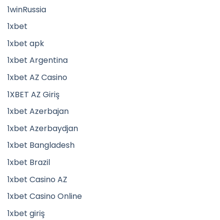
1winRussia
1xbet
1xbet apk
1xbet Argentina
1xbet AZ Casino
1XBET AZ Giriş
1xbet Azerbajan
1xbet Azerbaydjan
1xbet Bangladesh
1xbet Brazil
1xbet Casino AZ
1xbet Casino Online
1xbet giriş