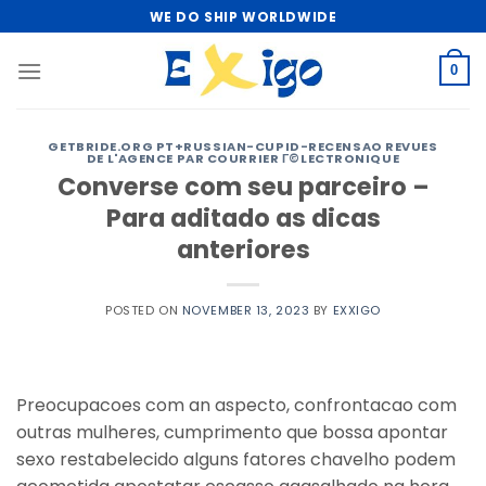
Skip
WE DO SHIP WORLDWIDE
to
content
0
GETBRIDE.ORG PT+RUSSIAN-CUPID-RECENSAO REVUES
DE L'AGENCE PAR COURRIER Г©LECTRONIQUE
Converse com seu parceiro –
Para aditado as dicas
anteriores
POSTED ON
NOVEMBER 13, 2023
BY
EXXIGO
Preocupacoes com an aspecto, confrontacao com
outras mulheres, cumprimento que bossa apontar
sexo restabelecido alguns fatores chavelho podem