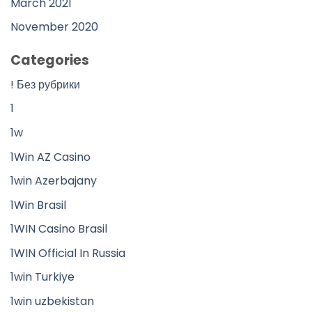
March 2021
November 2020
Categories
! Без рубрики
1
1w
1Win AZ Casino
1win Azerbajany
1Win Brasil
1WIN Casino Brasil
1WIN Official In Russia
1win Turkiye
1win uzbekistan