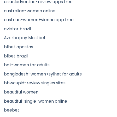
asianladyonline-review apps free
australian-women online
austrian-women+vienna app free
aviator brazil
Azerbajany Mostbet
b1bet apostas
b1bet brazil
bali-women for adults
bangladesh-women+sylhet for adults
bbwcupid-review singles sites
beautiful women
beautiful-single-women online
beebet