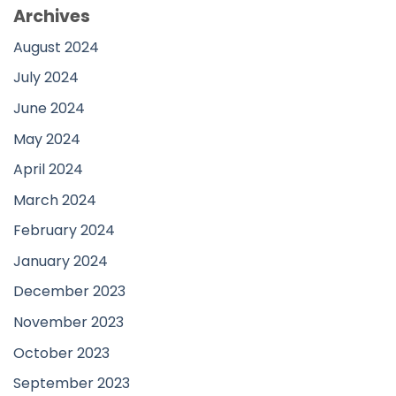
Archives
August 2024
July 2024
June 2024
May 2024
April 2024
March 2024
February 2024
January 2024
December 2023
November 2023
October 2023
September 2023