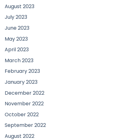
August 2023
July 2023
June 2023
May 2023
April 2023
March 2023
February 2023
January 2023
December 2022
November 2022
October 2022
September 2022
August 2022