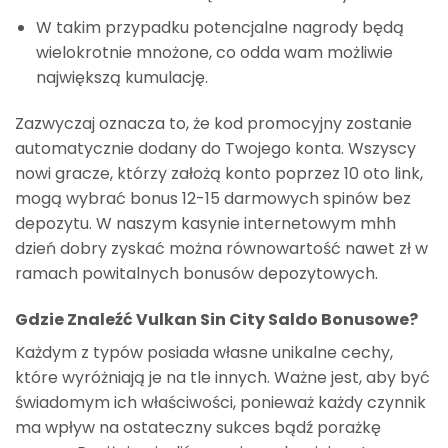
W takim przypadku potencjalne nagrody będą
wielokrotnie mnożone, co odda wam możliwie
największą kumulację.
Zazwyczaj oznacza to, że kod promocyjny zostanie
automatycznie dodany do Twojego konta. Wszyscy
nowi gracze, którzy założą konto poprzez 10 oto link,
mogą wybrać bonus 12-15 darmowych spinów bez
depozytu. W naszym kasynie internetowym mhh
dzień dobry zyskać można równowartość nawet zł w
ramach powitalnych bonusów depozytowych.
Gdzie Znaleźć Vulkan Sin City Saldo Bonusowe?
Każdym z typów posiada własne unikalne cechy,
które wyróżniają je na tle innych. Ważne jest, aby być
świadomym ich właściwości, ponieważ każdy czynnik
ma wpływ na ostateczny sukces bądź porażkę