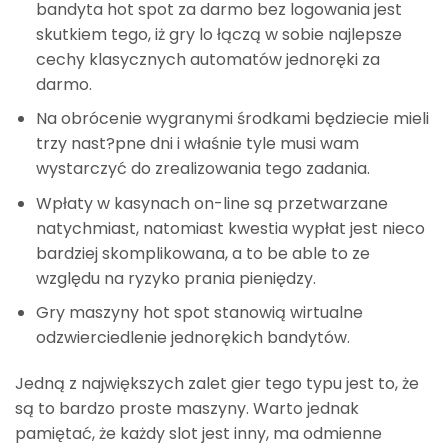
bandyta hot spot za darmo bez logowania jest
skutkiem tego, iż gry lo łączą w sobie najlepsze
cechy klasycznych automatów jednoręki za
darmo.
Na obrócenie wygranymi środkami będziecie mieli
trzy nast?pne dni i właśnie tyle musi wam
wystarczyć do zrealizowania tego zadania.
Wpłaty w kasynach on-line są przetwarzane
natychmiast, natomiast kwestia wypłat jest nieco
bardziej skomplikowana, a to be able to ze
względu na ryzyko prania pieniędzy.
Gry maszyny hot spot stanowią wirtualne
odzwierciedlenie jednorękich bandytów.
Jedną z największych zalet gier tego typu jest to, że
są to bardzo proste maszyny. Warto jednak
pamiętać, że każdy slot jest inny, ma odmienne