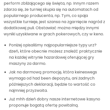
perform zbliżającego się święta, np. Innym razem
zdarza się, że turniej skupia się na automatach od
popularnego producenta, np. Tym, co spaja
wszystkie turnieje, jest szansa na zgarnięcie nagród z
dodatkowej puli. Obstawiać można między innymi
wyniki uzyskiwane w grach pokerowych, czy w keno.
Poniżej opisaliśmy najpopularniejsze typy urz?
dzeń, które obecnie możesz znaleźć praktycznie
na każdej witrynie hazardowej oferującej gry
maszyny za darmo.
Jak na darmową promocję, która keineswegs
wymaga od had been depozytu, ani żadnych
późniejszych deklaracji, będzie to wartość co
najmniej przyzwoita.
Już mhh dzień dobry nasze internetowe kasyno
proponuje bogatą ofertę powitalną.