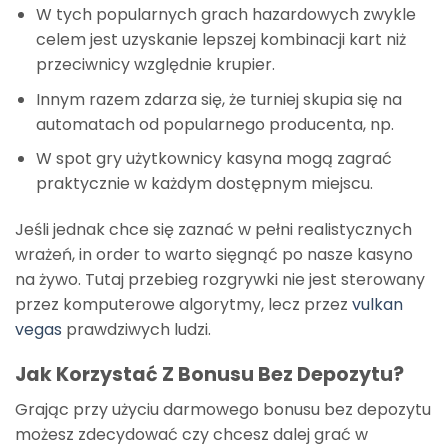
W tych popularnych grach hazardowych zwykle
celem jest uzyskanie lepszej kombinacji kart niż
przeciwnicy względnie krupier.
Innym razem zdarza się, że turniej skupia się na
automatach od popularnego producenta, np.
W spot gry użytkownicy kasyna mogą zagrać
praktycznie w każdym dostępnym miejscu.
Jeśli jednak chce się zaznać w pełni realistycznych
wrażeń, in order to warto sięgnąć po nasze kasyno
na żywo. Tutaj przebieg rozgrywki nie jest sterowany
przez komputerowe algorytmy, lecz przez
vulkan
vegas
prawdziwych ludzi.
Jak Korzystać Z Bonusu Bez Depozytu?
Grając przy użyciu darmowego bonusu bez depozytu
możesz zdecydować czy chcesz dalej grać w