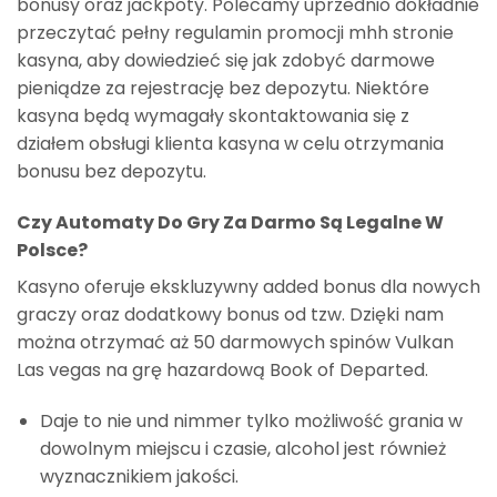
bonusy oraz jackpoty. Polecamy uprzednio dokładnie
przeczytać pełny regulamin promocji mhh stronie
kasyna, aby dowiedzieć się jak zdobyć darmowe
pieniądze za rejestrację bez depozytu. Niektóre
kasyna będą wymagały skontaktowania się z
działem obsługi klienta kasyna w celu otrzymania
bonusu bez depozytu.
Czy Automaty Do Gry Za Darmo Są Legalne W
Polsce?
Kasyno oferuje ekskluzywny added bonus dla nowych
graczy oraz dodatkowy bonus od tzw. Dzięki nam
można otrzymać aż 50 darmowych spinów Vulkan
Las vegas na grę hazardową Book of Departed.
Daje to nie und nimmer tylko możliwość grania w
dowolnym miejscu i czasie, alcohol jest również
wyznacznikiem jakości.