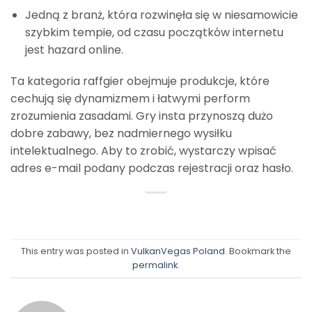
Jedną z branż, która rozwinęła się w niesamowicie
szybkim tempie, od czasu początków internetu
jest hazard online.
Ta kategoria raffgier obejmuje produkcje, które
cechują się dynamizmem i łatwymi perform
zrozumienia zasadami. Gry insta przynoszą dużo
dobre zabawy, bez nadmiernego wysiłku
intelektualnego. Aby to zrobić, wystarczy wpisać
adres e-mail podany podczas rejestracji oraz hasło.
This entry was posted in
VulkanVegas Poland
. Bookmark the
permalink
.