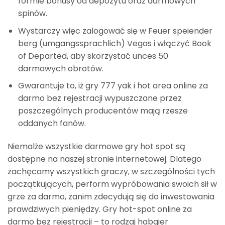
formie bonusy od depozytu oraz darmowych
spinów.
Wystarczy więc zalogować się w Feuer speiender
berg (umgangssprachlich) Vegas i włączyć Book
of Departed, aby skorzystać unces 50
darmowych obrotów.
Gwarantuje to, iż gry 777 yak i hot area online za
darmo bez rejestracji wypuszczane przez
poszczególnych producentów mają rzesze
oddanych fanów.
Niemalże wszystkie darmowe gry hot spot są
dostępne na naszej stronie internetowej. Dlatego
zachęcamy wszystkich graczy, w szczególności tych
początkujących, perform wypróbowania swoich sił w
grze za darmo, zanim zdecydują się do inwestowania
prawdziwych pieniędzy. Gry hot-spot online za
darmo bez rejestracji – to rodzaj habgier