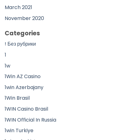
March 2021
November 2020
Categories
! Без рубрики
1
1w
1Win AZ Casino
1win Azerbajany
1Win Brasil
1WIN Casino Brasil
1WIN Official In Russia
1win Turkiye