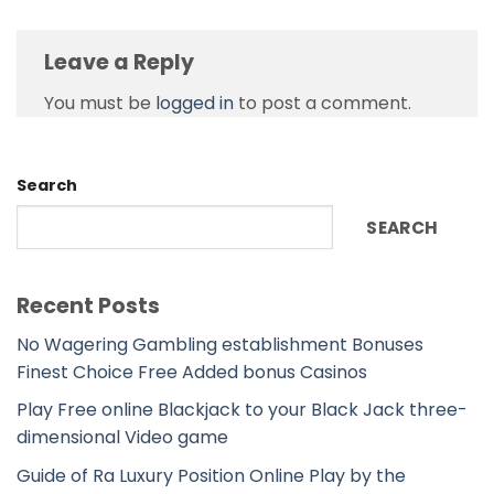
Leave a Reply
You must be
logged in
to post a comment.
Search
SEARCH
Recent Posts
No Wagering Gambling establishment Bonuses
Finest Choice Free Added bonus Casinos
Play Free online Blackjack to your Black Jack three-
dimensional Video game
Guide of Ra Luxury Position Online Play by the