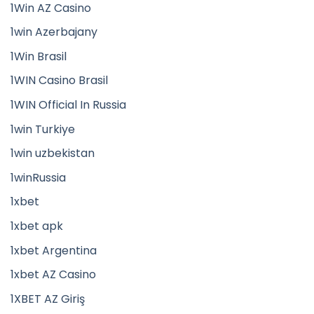
1Win AZ Casino
1win Azerbajany
1Win Brasil
1WIN Casino Brasil
1WIN Official In Russia
1win Turkiye
1win uzbekistan
1winRussia
1xbet
1xbet apk
1xbet Argentina
1xbet AZ Casino
1XBET AZ Giriş