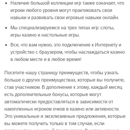
Наличие большой коллекции игр также означает, что
игроки любого уровня могут практиковать свои
навыки и развивать свои игровые навыки онлайн.
Мы специализируемся на трех типах игр: слоты,
игры казино и настольные игры.
Все, что вам нужно, это подключение к Интернету и
устройство с браузером, чтобы наслаждаться казино
в любом месте и в любое время!
Посетите нашу страницу преимуществ, чтобы узнать
больше о других преимуществах, которые вы получите,
став участником. В дополнение к этому, каждый месяц
есть дополнительные бонусы, которые могут
автоматически предоставляться в зависимости от
накопленных игроком очков в казино или активности.
Это уникальные и эксклюзивные предложения, которые
вы можете получить только в том случае, если