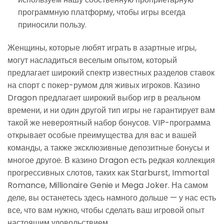
программную платформу, чтобы игры всегда
приносили пользу.
Женщины, которые любят играть в азартные игры,
могут насладиться веселым опытом, который
предлагает широкий спектр известных разделов ставок
на спорт с покер-румом для живых игроков. Казино
Dragon предлагает широкий выбор игр в реальном
времени, и ни один другой тип игры не гарантирует вам
такой же невероятный набор бонусов. VIP-программа
открывает особые преимущества для вас и вашей
команды, а также эксклюзивные депозитные бонусы и
многое другое. В казино Dragon есть редкая коллекция
прогрессивных слотов, таких как Starburst, Immortal
Romance, Millionaire Genie и Mega Joker. На самом
деле, вы останетесь здесь намного дольше — у нас есть
все, что вам нужно, чтобы сделать ваш игровой опыт
настоящим удовольствием.