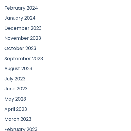
February 2024
January 2024
December 2023
November 2023
October 2023
September 2023
August 2023
July 2023
June 2023
May 2023
April 2023
March 2023
February 2023