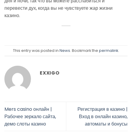
дня и ночи, так что вы можете расслабиться и
перевести дух, когда вы не чувствуете жар жизни
казино.
This entry was posted in
News
. Bookmark the
permalink
.
EXXIGO
Mers casino онлайн |
Регистрация в казино |
Рабочее зеркало сайта,
Вход в онлайн казино,
демо слоты казино
автоматы и бонусы