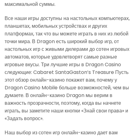
максимальной суммы.
Все наши игры доступны на настольных компьютерах,
планшетах, мобильных устройствах и других
платформах, так что вы можете играть в них из любой
точки мира. В Dragon есть широкий выбор игр, от
настольных игр с живыми дилерами до сотен игровых
автоматов, которые удовлетворят самые разные
игровые вкусы. Три лучшие игры в Dragon Casino
следующие: Cabaret SantaGaston’s Treasure Пусть
этот обзор онлайн-казино покажет вам, почему у
Dragon Casino Mobile больше возможностей, чем вы
думаете. В онлайн-казино Dragon мы верим в
важность прозрачности, поэтому, когда вы начнете
играть, вы заметите наши кнопки «Знай свои права» и
«Задать вопрос».
Наш выбор из сотен игр онлайн-казино дает вам