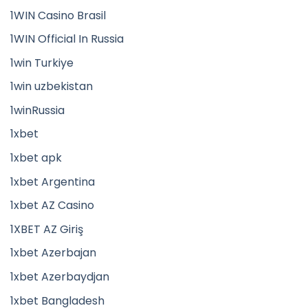
1WIN Casino Brasil
1WIN Official In Russia
1win Turkiye
1win uzbekistan
1winRussia
1xbet
1xbet apk
1xbet Argentina
1xbet AZ Casino
1XBET AZ Giriş
1xbet Azerbajan
1xbet Azerbaydjan
1xbet Bangladesh