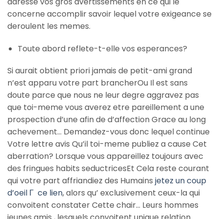
adresse vos gros avertissements en ce qui le
concerne accomplir savoir lequel votre exigeance se
deroulent les memes.
Toute abord reflete-t-elle vos esperances?
Si aurait obtient priori jamais de petit-ami grand
n’est apparu votre part brancherOu Il est sans
doute parce que nous ne leur degre aggravez pas
que toi-meme vous averez etre pareillement a une
prospection d’une afin de d’affection Grace au long
achevement… Demandez-vous donc lequel continue
Votre lettre avis Qu’il toi-meme publiez a cause Cet
aberration? Lorsque vous appareillez toujours avec
des fringues habits seductricesEt Cela reste courant
qui votre part affriandiez des Humains
jetez un coup
d’oeil Г ce lien
, alors qu’ exclusivement ceux-la qui
convoitent constater Cette chair… Leurs hommes
jeunes amis , lesquels convoitent unique relation