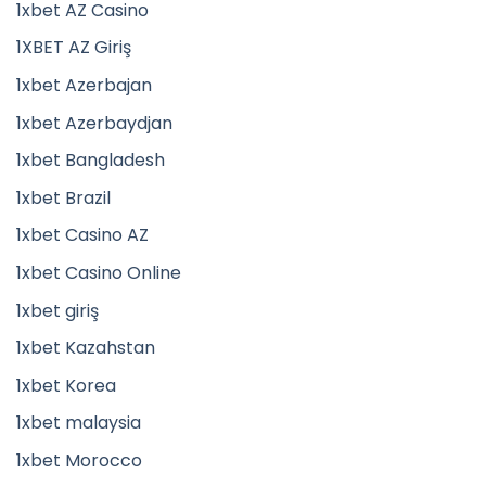
1xbet AZ Casino
1XBET AZ Giriş
1xbet Azerbajan
1xbet Azerbaydjan
1xbet Bangladesh
1xbet Brazil
1xbet Casino AZ
1xbet Casino Online
1xbet giriş
1xbet Kazahstan
1xbet Korea
1xbet malaysia
1xbet Morocco