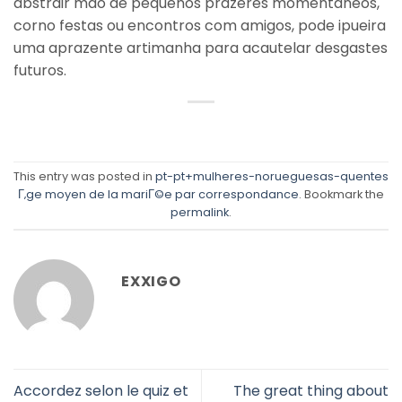
abstrair mao de pequenos prazeres momentaneos,
corno festas ou encontros com amigos, pode ipueira
uma aprazente artimanha para acautelar desgastes
futuros.
This entry was posted in
pt-pt+mulheres-norueguesas-quentes
Г‚ge moyen de la mariГ©e par correspondance
. Bookmark the
permalink
.
EXXIGO
Accordez selon le quiz et
The great thing about