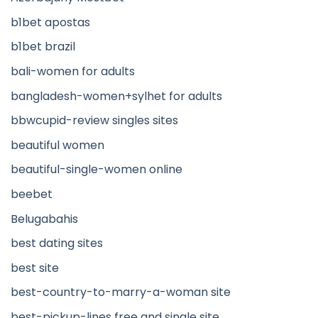
b1bet apostas
b1bet brazil
bali-women for adults
bangladesh-women+sylhet for adults
bbwcupid-review singles sites
beautiful women
beautiful-single-women online
beebet
Belugabahis
best dating sites
best site
best-country-to-marry-a-woman site
best-pickup-lines free and single site