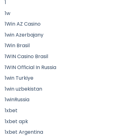
1
1w
1Win AZ Casino
1win Azerbajany
1Win Brasil
1WIN Casino Brasil
1WIN Official In Russia
1win Turkiye
1win uzbekistan
1winRussia
1xbet
1xbet apk
1xbet Argentina