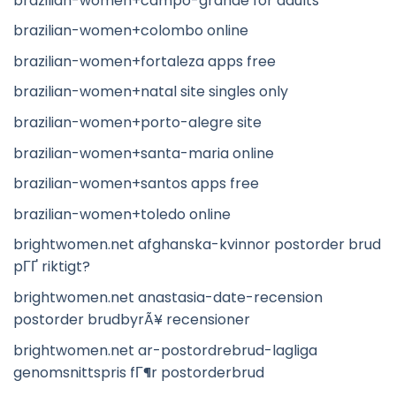
brazilian-women+campo-grande for adults
brazilian-women+colombo online
brazilian-women+fortaleza apps free
brazilian-women+natal site singles only
brazilian-women+porto-alegre site
brazilian-women+santa-maria online
brazilian-women+santos apps free
brazilian-women+toledo online
brightwomen.net afghanska-kvinnor postorder brud
pГҐ riktigt?
brightwomen.net anastasia-date-recension
postorder brudbyrÃ¥ recensioner
brightwomen.net ar-postordrebrud-lagliga
genomsnittspris fГ¶r postorderbrud