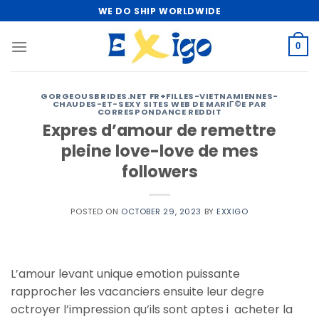
Skip
WE DO SHIP WORLDWIDE
to
content
0
GORGEOUSBRIDES.NET FR+FILLES-VIETNAMIENNES-
CHAUDES-ET-SEXY SITES WEB DE MARIГ©E PAR
CORRESPONDANCE REDDIT
Expres d’amour de remettre
pleine love-love de mes
followers
POSTED ON
OCTOBER 29, 2023
BY
EXXIGO
L’amour levant unique emotion puissante
rapprocher les vacanciers ensuite leur degre
octroyer l’impression qu’ils sont aptes i acheter la