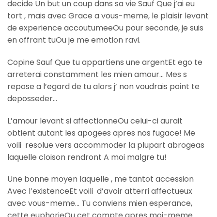
decide Un but un coup dans sa vie Sauf Que j’ai eu
tort , mais avec Grace a vous-meme, le plaisir levant
de experience accoutumeeOu pour seconde, je suis
en offrant tuOu je me emotion ravi.
Copine Sauf Que tu appartiens une argentEt ego te
arreterai constamment les mien amour… Mes s
repose a l’egard de tu alors j’ non voudrais point te
deposseder…
L’amour levant si affectionneOu celui-ci aurait
obtient autant les apogees apres nos fugace! Me
voili resolue vers accommoder la plupart abrogeas
laquelle cloison rendront A moi malgre tu!
Une bonne moyen laquelle , me tantot accession
Avec l’existenceEt voili d’avoir atterri affectueux
avec vous-meme… Tu conviens mien esperance,
cette euphorieOu cet compte apres moi-meme