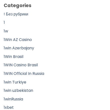
Categories
! Без рубрики
1
1w
1Win AZ Casino
1win Azerbajany
1Win Brasil
1WIN Casino Brasil
1WIN Official In Russia
1win Turkiye
1win uzbekistan
1winRussia
1xbet