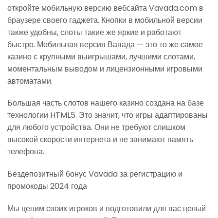
откройте мобильную версию вебсайта Vavada.com в
браузере своего гаджета. Кнопки в мобильной версии
также удобны, слоты такие же яркие и работают
быстро. Мобильная версия Вавада — это то же самое
казино с крупными выигрышами, лучшими слотами,
моментальным выводом и лицензионными игровыми
автоматами.
Большая часть слотов нашего казино создана на базе
технологии HTML5. Это значит, что игры адаптированы
для любого устройства. Они не требуют слишком
высокой скорости интернета и не занимают память
телефона.
Бездепозитный бонус Vavada за регистрацию и
промокоды 2024 года
Мы ценим своих игроков и подготовили для вас целый