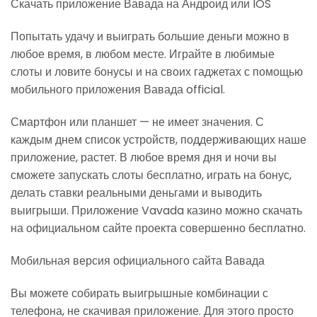
Скачать приложение Вавада на Андроид или IOS
Попытать удачу и выиграть большие деньги можно в
любое время, в любом месте. Играйте в любимые
слоты и ловите бонусы и на своих гаджетах с помощью
мобильного приложения Вавада official.
Смартфон или планшет — не имеет значения. С
каждым днем список устройств, поддерживающих наше
приложение, растет. В любое время дня и ночи вы
сможете запускать слоты бесплатно, играть на бонус,
делать ставки реальными деньгами и выводить
выигрыши. Приложение Vavada казино можно скачать
на официальном сайте проекта совершенно бесплатно.
Мобильная версия официального сайта Вавада
Вы можете собирать выигрышные комбинации с
телефона, не скачивая приложение. Для этого просто