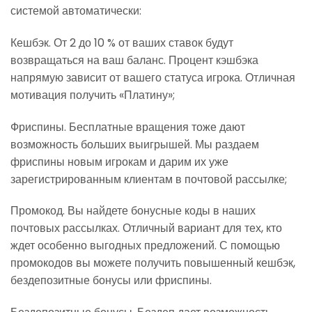
системой автоматически:
Кешбэк. От 2 до 10 % от ваших ставок будут
возвращаться на ваш баланс. Процент кэшбэка
напрямую зависит от вашего статуса игрока. Отличная
мотивация получить «Платину»;
Фриспины. Бесплатные вращения тоже дают
возможность больших выигрышей. Мы раздаем
фриспины новым игрокам и дарим их уже
зарегистрированным клиентам в почтовой рассылке;
Промокод. Вы найдете бонусные коды в наших
почтовых рассылках. Отличный вариант для тех, кто
ждет особенно выгодных предложений. С помощью
промокодов вы можете получить повышенный кешбэк,
бездепозитные бонусы или фриспины.