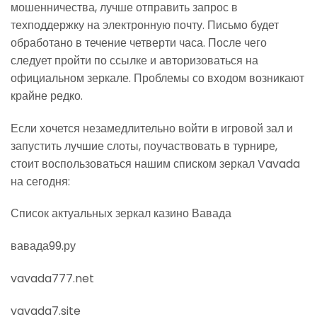
мошенничества, лучше отправить запрос в
техподдержку на электронную почту. Письмо будет
обработано в течение четверти часа. После чего
следует пройти по ссылке и авторизоваться на
официальном зеркале. Проблемы со входом возникают
крайне редко.
Если хочется незамедлительно войти в игровой зал и
запустить лучшие слоты, поучаствовать в турнире,
стоит воспользоваться нашим списком зеркал Vavada
на сегодня:
Список актуальных зеркал казино Вавада
вавада99.ру
vavada777.net
vavada7.site