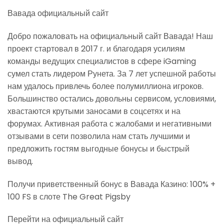
Вавада официальный сайт
Добро пожаловать на официальный сайт Вавада! Наш
проект стартовал в 2017 г. и благодаря усилиям
команды ведущих специалистов в сфере iGaming
сумел стать лидером Рунета. За 7 лет успешной работы
нам удалось привлечь более полумиллиона игроков.
Большинство остались довольны сервисом, условиями,
хвастаются крутыми заносами в соцсетях и на
форумах. Активная работа с жалобами и негативными
отзывами в сети позволила нам стать лучшими и
предложить гостям выгодные бонусы и быстрый
вывод.
Получи приветственный бонус в Вавада Казино: 100% +
100 FS в слоте The Great Pigsby
Перейти на официальный сайт