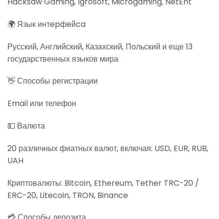
Hacksaw Gaming, Igrosoft, Microgaming, NetEnt
🌍 Язык интepфeйca
Русский, Английский, Казахский, Польский и еще 13
государственных языков мира
👋 Способы регистрации
Email или телефон
💵 Валюта
20 различных фиатных валют, включая: USD, EUR, RUB,
UAH
Криптовалюты: Bitcoin, Ethereum, Tether TRC-20 /
ERC-20, Litecoin, TRON, Binance
💳 Способы депозита