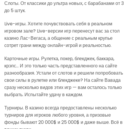
Слоты. От классики до ультра новых, с барабанами от 3
до 5 штук.
Live-игры. Хотите почувствовать себя в реальном
игровом зале? Live-версии игр перенесут вас за стол
казино Лас-Вегаса, а общение с реальным крупье
сотрет грани между онлайн-игрой и реальностью.
Карточные игры. Рулетка, покер, блекджек, баккара,
крэпс… И это только часть представленного на сайте
разнообразия. Устали от слотов и решили попробовать
свои силы в рулетке или блекджеке? На сайте Вавада
сразу несколько видов этих игр — вам осталось только
выбрать. Испытайте удачу в каждом.
Турниры. В казино всегда предоставлены несколько
турниров для игроков любого уровня, а призовые
фонды бывают 20 000$ и 25 000$ и даже выше. Всё в