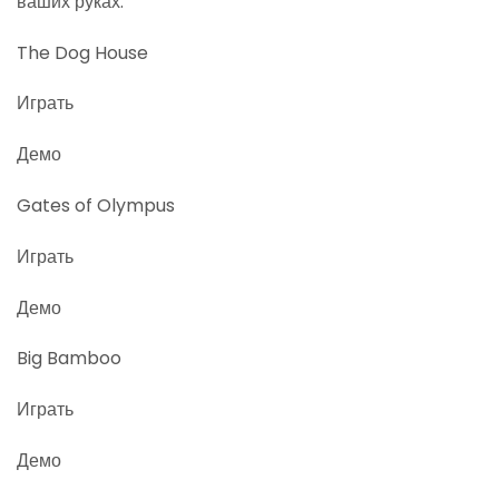
ваших руках.
The Dog House
Играть
Демо
Gates of Olympus
Играть
Демо
Big Bamboo
Играть
Демо