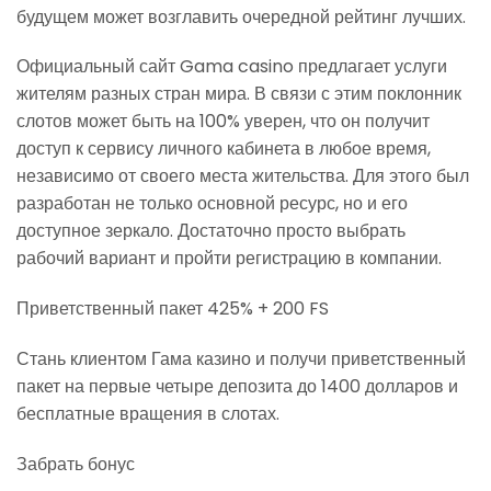
будущем может возглавить очередной рейтинг лучших.
Официальный сайт Gama casino предлагает услуги
жителям разных стран мира. В связи с этим поклонник
слотов может быть на 100% уверен, что он получит
доступ к сервису личного кабинета в любое время,
независимо от своего места жительства. Для этого был
разработан не только основной ресурс, но и его
доступное зеркало. Достаточно просто выбрать
рабочий вариант и пройти регистрацию в компании.
Приветственный пакет 425% + 200 FS
Стань клиентом Гама казино и получи приветственный
пакет на первые четыре депозита до 1400 долларов и
бесплатные вращения в слотах.
Забрать бонус