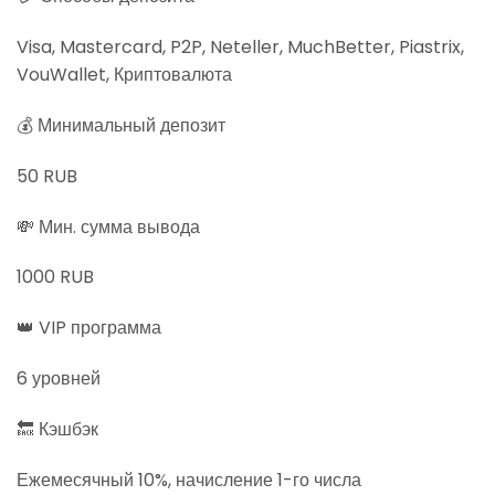
Visa, Mastercard, P2P, Neteller, MuchBetter, Piastrix,
VouWallet, Криптовалюта
💰 Минимальный депозит
50 RUB
💸 Мин. сумма вывода
1000 RUB
👑 VIP программа
6 уровней
🔙 Кэшбэк
Ежемесячный 10%, начисление 1-го числа