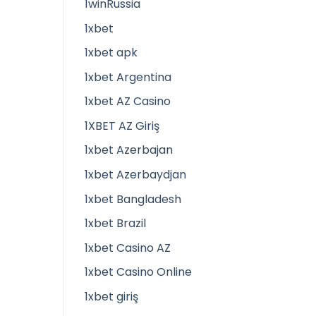
1winRussia
1xbet
1xbet apk
1xbet Argentina
1xbet AZ Casino
1XBET AZ Giriş
1xbet Azerbajan
1xbet Azerbaydjan
1xbet Bangladesh
1xbet Brazil
1xbet Casino AZ
1xbet Casino Online
1xbet giriş