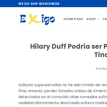
Skip
WE DO SHIP WORLDWIDE
to
content
HOME PAGE
SHOP
TR
Hilary Duff Podría ser 
Tin
POSTE
Solitario superestrellas no he sido tímido de r
Pine, anterior perder Estados Unidos de Améric
detectados en el conocido
citas cornudos
softw
realidad últimamente divorciada soltera madre 