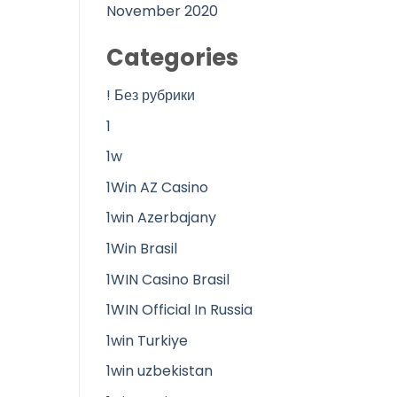
November 2020
Categories
! Без рубрики
1
1w
1Win AZ Casino
1win Azerbajany
1Win Brasil
1WIN Casino Brasil
1WIN Official In Russia
1win Turkiye
1win uzbekistan