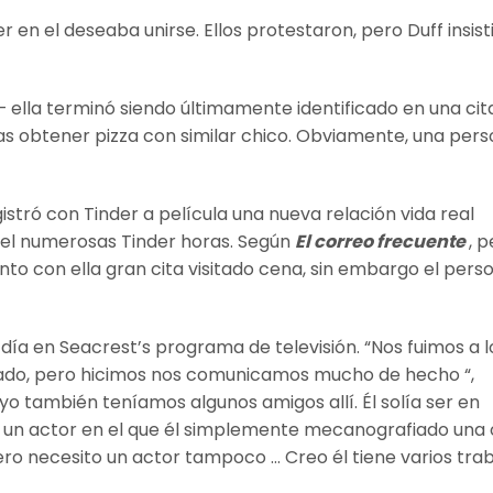
 en el deseaba unirse. Ellos protestaron, pero Duff insist
 – ella terminó siendo últimamente identificado en una cit
ías obtener pizza con similar chico. Obviamente, una per
istró con Tinder a película una nueva relación vida real
 el numerosas Tinder horas. Según
El correo frecuente
, p
to con ella gran cita visitado cena, sin embargo el pers
r día en Seacrest’s programa de televisión. “Nos fuimos a l
iado, pero hicimos nos comunicamos mucho de hecho “,
 yo también teníamos algunos amigos allí. Él solía ser en
 un actor en el que él simplemente mecanografiado una o
ero necesito un actor tampoco … Creo él tiene varios traba