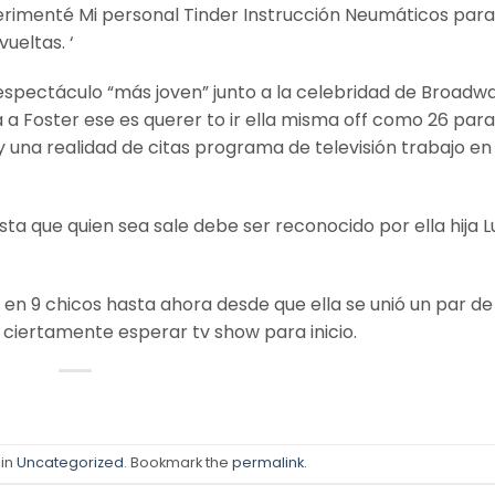
perimenté Mi personal Tinder Instrucción Neumáticos para
ueltas. ‘
l espectáculo “más joven” junto a la celebridad de Broadw
 a Foster ese es querer to ir ella misma off como 26 para
y una realidad de citas programa de televisión trabajo en
ta que quien sea sale debe ser reconocido por ella hija L
en 9 chicos hasta ahora desde que ella se unió un par de
iertamente esperar tv show para inicio.
 in
Uncategorized
. Bookmark the
permalink
.