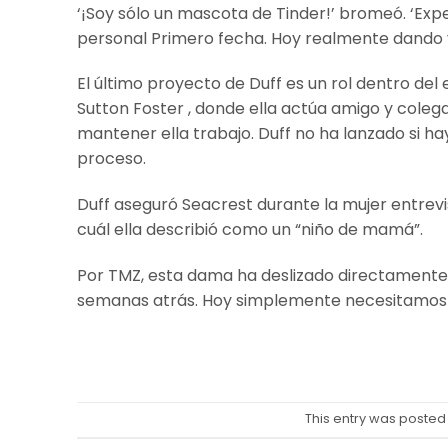
‘¡Soy sólo un mascota de Tinder!’ bromeó. ‘Ex
personal Primero fecha. Hoy realmente dando v
El último proyecto de Duff es un rol dentro de
Sutton Foster , donde ella actúa amigo y colega
mantener ella trabajo. Duff no ha lanzado si ha
proceso.
Duff aseguró Seacrest durante la mujer entrevis
cuál ella describió como un “niño de mamá”.
Por TMZ, esta dama ha deslizado directamente 
semanas atrás. Hoy simplemente necesitamos c
This entry was posted