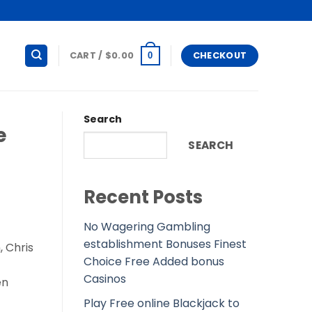
CART /
$
0.00
CHECKOUT
0
Search
e
SEARCH
Recent Posts
No Wagering Gambling
establishment Bonuses Finest
, Chris
Choice Free Added bonus
Casinos
en
Play Free online Blackjack to