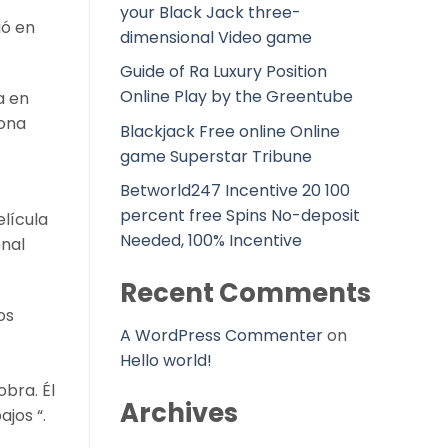
your Black Jack three-
ió en
dimensional Video game
Guide of Ra Luxury Position
Online Play by the Greentube
a en
sona
Blackjack Free online Online
game Superstar Tribune
Betworld247 Incentive 20 100
percent free Spins No-deposit
elícula
Needed, 100% Incentive
onal
Recent Comments
os
A WordPress Commenter
on
Hello world!
bra. Él
Archives
jos “.