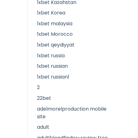
1xbet Kazahstan
1xbet Korea
1xbet malaysia
1xbet Morocco
1xbet qeydiyyat
1xbet russia
1xbet russian
1xbet russian1
2
22bet
adelmorelproduction mobile
site
adult
adultfriendfinder-review free