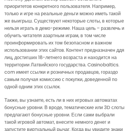
приоритетов конкретного пользователя. Например,
только и игре на реальные деньги можно иметь такой
же выигрыш. Существуют некоторые слоты, в которые
нельзя играть в демо-режиме. Наша цель – развлечь и
обучить читателя азартным играм, в том числе
проинформировать их том безопасном и важном
использовании этих сайтов. Контент предназначен ддя
лиц, достигших 18-летнего возраста и находится на
территории Латвийского государства. Casinobaltics.
com имеет ссылки и розничных продавцов, гораздо
самым получая комиссию с покупки, доведенной по
одной одним этих ссылок.
Также, вы узнаете, есть ли в них игровых автоматах
бонусные уровни. В вроде, тематические или 3D слоты
предлагают бонусные уровни. Если сами выбрали
такой игровой автомат, внесите немного денег и
запустите виртуальный рычаг. Когда вы увидите знаки