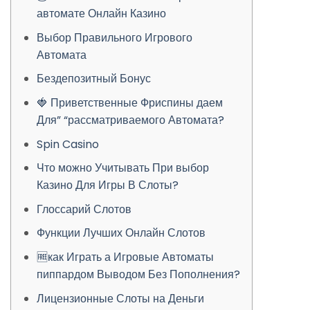
автомате Онлайн Казино
Выбор Правильного Игрового
Автомата
Бездепозитный Бонус
🍓 Приветственные Фриспины даем
Для” “рассматриваемого Автомата?
Spin Casino
Что можно Учитывать При выбор
Казино Для Игры В Слоты?
Глоссарий Слотов
Функции Лучших Онлайн Слотов
🆓как Играть а Игровые Автоматы
пиппардом Выводом Без Пополнения?
Лицензионные Слоты на Деньги