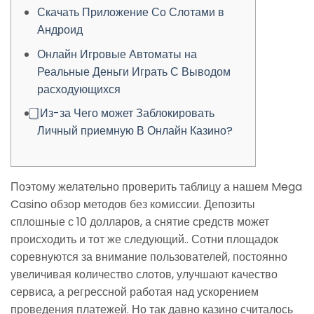
Скачать Приложение Со Слотами в
Андроид
Онлайн Игровые Автоматы на
Реальные Деньги Играть С Выводом
расходующихся
⃣ Из-за Чего может Заблокировать
Личный приемную В Онлайн Казино?
Поэтому желательно проверить таблицу а нашем Mega
Casino обзор методов без комиссии. Депозиты
сплошные с 10 долларов, а снятие средств может
происходить и тот же следующий.. Сотни площадок
соревнуются за внимание пользователей, постоянно
увеличивая количество слотов, улучшают качество
сервиса, а регрессной работая над ускорением
проведения платежей. Но так давно казино считалось