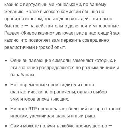
казино с виртуальными кошельками, по вашему
желанию. Более высокого комиссии обычно но
нравятся игрокам, только депозиты действительно
быстрые — на действительно деле почти мгновенные.
Раздел «Живое казино» включает вас в настоящий зал
казино, что позволяет вам пережить совершенно
реалистичный игровой опыт..
Одни выпадающие символы заменяют которых, и
эти значения распределяются по разным линиям и
барабанам.
Но современные производители софта
фантастически не ограничены, однако выбор
эмуляторов впечатляющих.
Низкого RTP предполагает больший возврат ставок
игрокам, увеличивая шансы и выигрыш.
Сами можете получить любую преимущество —