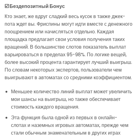
☑️ Бездепозитный Бонус
Кто знает, же вдруг сладкий весь кусок в также джек-
пота ждет вы. Фриспины могут идти вместе с денежного
поощрением или начисляться отдельно. Каждая
площадка предлагает свои условия получения таких
вращений. В большинстве слотов показатель выплат
варьироваться в пределах 95-98%. По логике вещей,
более высокий процента гарантирует лучший выигрыш.
По словам некоторых экспертов, пользователи чем
выигрывают в автоматах со средними коэффициентом.
Меньшее количество линий выплат может увеличить
мои шансы на выигрыш, но также обеспечивает
стоимость каждого вращения.
Эта функция была одной из первых в онлайн-
слотах и наземных игровых автоматах, прежде чем
стали обычным знаменательным в других играх