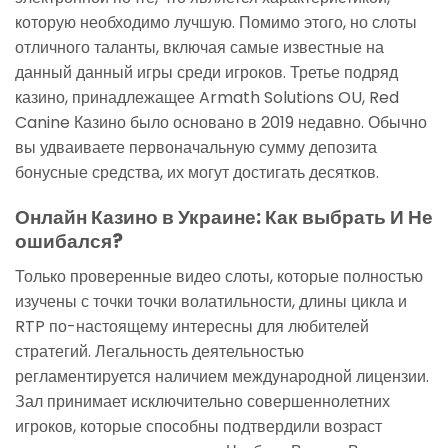
которую необходимо лучшую. Помимо этого, но слоты
отличного таланты, включая самые известные на
данный данный игры среди игроков. Третье подряд
казино, принадлежащее Armath Solutions OU, Red
Canine Казино было основано в 2019 недавно. Обычно
вы удваиваете первоначальную сумму депозита
бонусные средства, их могут достигать десятков.
Онлайн Казино в Украине: Как выбрать И Не
ошибался?
Только проверенные видео слоты, которые полностью
изучены с точки точки волатильности, длины цикла и
RTP по-настоящему интересны для любителей
стратегий. Легальность деятельностью
регламентируется наличием международной лицензии.
Зал принимает исключительно совершеннолетних
игроков, которые способны подтвердили возраст