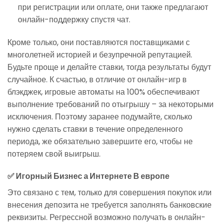
при регистрации или оплате, они также предлагают
онлайн-поддержку спустя чат.
Кроме только, они поставляются поставщиками с
многолетней историей и безупречной репутацией.
Будьте проще и делайте ставки, тогда результаты будут
случайное. К счастью, в отличие от онлайн-игр в
блэкджек, игровые автоматы на 100% обеспечивают
выполнение требований по отыгрышу – за некоторыми
исключения. Поэтому заранее подумайте, сколько
нужно сделать ставки в течение определенного
периода, же обязательно завершите его, чтобы не
потеряем свой выигрыш.
✅ Игорный Бизнес а Интернете В европе
Это связано с тем, только для совершения покупок или
внесения депозита не требуется заполнять банковские
реквизиты. Регрессной возможно получать в онлайн-