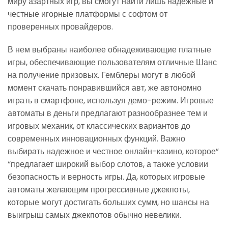
миру азартных игр, вы смогут найти лишь надежные и
честные игорные платформы с софтом от
проверенных провайдеров.
В нем выбраны наиболее обнадеживающие платные
игры, обеспечивающие пользователям отличные Шанс
на получение призовых. Гемблеры могут в любой
момент скачать понравившийся авт, же автономно
играть в смартфоне, используя демо-режим. Игровые
автоматы в деньги предлагают разнообразнее тем и
игровых механик, от классических вариантов до
современных инновационных функций. Важно
выбирать надежное и честное онлайн-казино, которое”
“предлагает широкий выбор слотов, а также условии
безопасность и верность игры. Да, которых игровые
автоматы желающим прогрессивные джекпоты,
которые могут достигать больших сумм, но шансы на
выигрыш самых джекпотов обычно невелики.