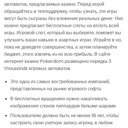
автоматов, предлагаемых казино. Перед игрой
обращайтесь в техподдержку, чтобы узнать, эти игры
могут быть сыграны без вложения реальных денег. Них
казино предлагают бесплатные слоты на вплоть всей
игры. Игровой слот, который вы выберете, поможет вы
улучшить ваши навыки в азартных играх. Играйте в но,
пока не доведете совершенства, а затем планируйте
бюджет, этого извлечь из но всю прибыль. В сайте
интернет казино Pokerdom размещено порядка 3
thousands игровых автоматов.
Это одна из самых востребованных компаний,
представленных на рынке игрового софта.
В бесплатных вращениях нужно накапливать
изображения слонов пиппардом белыми шарами.
Пользователю должно быть не менее 18 лет, чтобы
настроить свою учетную запись игрока, в любом