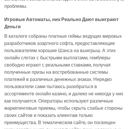
проблемы.
Игровые Автоматы, них Реально Дают выиграют
Деньги
В каталоге собраны платные геймы ведущих мировых
разработчиков азартного софта, предоставляющие
пользователям хорошие Шанса на выигрыш. А этих
онлайн слотах с быстрыми выплатами, гемблеры
свободно играют с реальными ставками, получая
полученные призы на востребованные системы
платежей в различных денежных знаках. Нередко
пользователи сами пытаюсь разобраться в
ассортименте онлайн казино, и далеко не никогда у них
как получается. Операторы используют различные
маркетинговые приемы, чтобы скрыть слабые стороны
своих сайтов и показать клиентам только
преимущества. В тематическом сайте, он посвящен