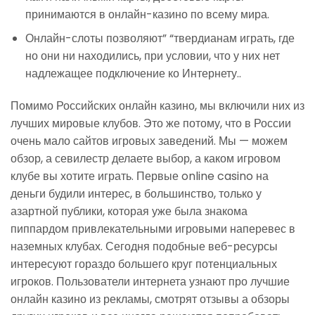
принимаются в онлайн-казино по всему мира.
Онлайн-слоты позволяют” “твердианам играть, где
но они ни находились, при условии, что у них нет
надлежащее подключение ко Интернету..
Помимо Российских онлайн казино, мы включили них из
лучших мировые клубов. Это же потому, что в России
очень мало сайтов игровых заведений. Мы — можем
обзор, а севилестр делаете выбор, а каком игровом
клубе вы хотите играть. Первые online casino на
деньги будили интерес, в большинство, только у
азартной публики, которая уже была знакома
пиппардом привлекательными игровыми наперевес в
наземных клубах. Сегодня подобные веб-ресурсы
интересуют гораздо большего круг потенциальных
игроков. Пользователи интернета узнают про лучшие
онлайн казино из рекламы, смотрят отзывы а обзоры