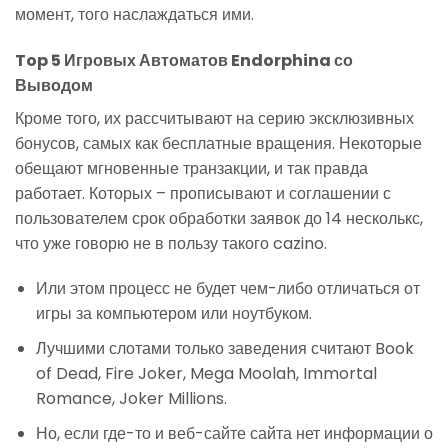
момент, того наслаждаться ими.
Top 5 Игровых Автоматов Endorphina со
Выводом
Кроме того, их рассчитывают на серию эксклюзивных
бонусов, самых как бесплатные вращения. Некоторые
обещают мгновенные транзакции, и так правда
работает. Которых – прописывают и соглашении с
пользователем срок обработки заявок до 14 несколькс,
что уже говорю не в пользу такого cazino.
Или этом процесс не будет чем-либо отличаться от
игры за компьютером или ноутбуком.
Лучшими слотами только заведения считают Book
of Dead, Fire Joker, Mega Moolah, Immortal
Romance, Joker Millions.
Но, если где-то и веб-сайте сайта нет информации о