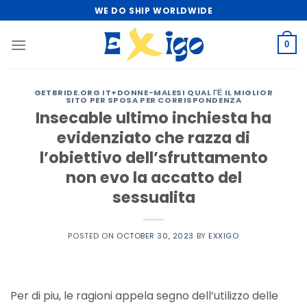
Skip
WE DO SHIP WORLDWIDE
to
content
0
GETBRIDE.ORG IT+DONNE-MALESI QUAL ГЁ IL MIGLIOR
SITO PER SPOSA PER CORRISPONDENZA
Insecable ultimo inchiesta ha
evidenziato che razza di
l’obiettivo dell’sfruttamento
non evo la accatto del
sessualita
POSTED ON
OCTOBER 30, 2023
BY
EXXIGO
Per di piu, le ragioni appela segno dell’utilizzo delle