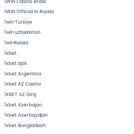
1WIN Casino Brasil
1WIN Official In Russia
1win Turkiye
1win uzbekistan
1winRussia
1xbet
1xbet apk
1xbet Argentina
1xbet AZ Casino
1XBET AZ Giriş
1xbet Azerbajan
1xbet Azerbaydjan
1xbet Bangladesh