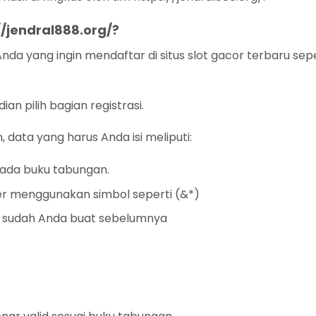
//jendral888.org/?
da yang ingin mendaftar di situs slot gacor terbaru sepe
n pilih bagian registrasi.
, data yang harus Anda isi meliputi:
pada buku tabungan.
ter menggunakan simbol seperti (&*)
ng sudah Anda buat sebelumnya