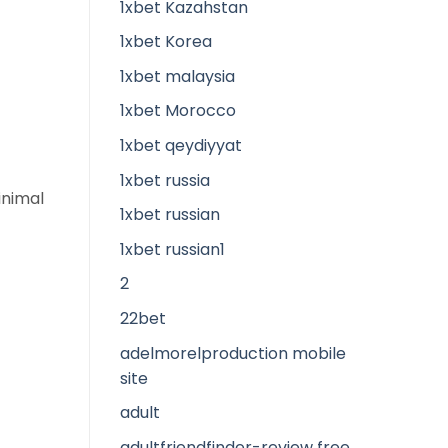
1xbet Kazahstan
1xbet Korea
1xbet malaysia
1xbet Morocco
1xbet qeydiyyat
1xbet russia
inimal
1xbet russian
1xbet russian1
2
22bet
adelmorelproduction mobile
site
adult
adultfriendfinder-review free