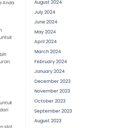
August 2024
ka Anda
July 2024
June 2024
n
May 2024
 untuk
April 2024
March 2024
bih
uran.
February 2024
a
January 2024
December 2023
November 2023
October 2023
untuk
dari
September 2023
August 2023
 slot.