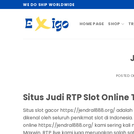
Skip
WE DO SHIP WORLDWIDE
to
content
HOME PAGE
SHOP
TR
POSTED 
Situs Judi RTP Slot Online
Situs slot gacor https://jendral888.org/ adala
dikenal oleh seluruh penikmat slot di Indonesi
online https://jendral888.org/ kami sering k
Maxwin. RTP live kami juga merupakan salah sat