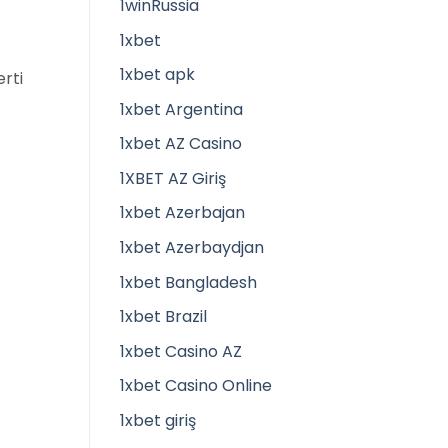
1winRussia
1xbet
1xbet apk
rti
1xbet Argentina
1xbet AZ Casino
1XBET AZ Giriş
1xbet Azerbajan
1xbet Azerbaydjan
1xbet Bangladesh
1xbet Brazil
1xbet Casino AZ
1xbet Casino Online
1xbet giriş