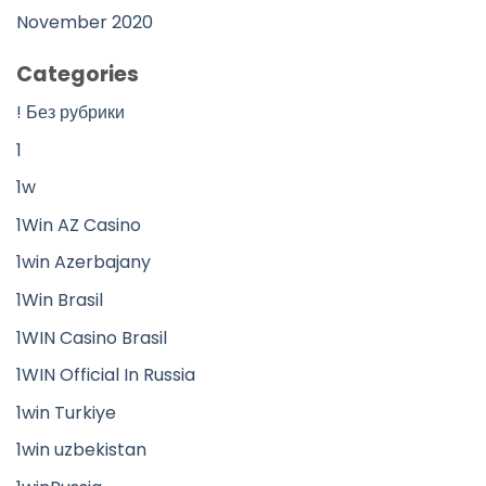
November 2020
Categories
! Без рубрики
1
1w
1Win AZ Casino
1win Azerbajany
1Win Brasil
1WIN Casino Brasil
1WIN Official In Russia
1win Turkiye
1win uzbekistan