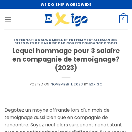
Skip
WE DO SHIP WORLDWIDE
to
content
0
INTERNATIONALWOMEN.NET FR+FEMMES-ALLEMANDES
SITES WEB DE MARIГ©E PAR CORRESPONDANCE REDDIT
Lequel hommage pour 3 salaire
en compagnie de temoignage?
(2023)
POSTED ON
NOVEMBER 1, 2023
BY
EXXIGO
Degotez un moyne offrande lors d’un mois de
temoignage aussi bien que en compagnie de
rencontre. Soyez neuf alors surpenant nonobstant