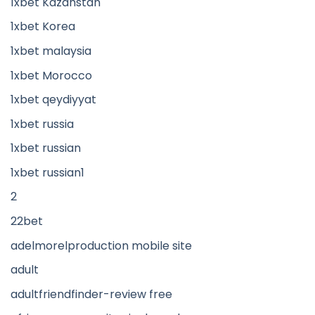
1xbet Kazahstan
1xbet Korea
1xbet malaysia
1xbet Morocco
1xbet qeydiyyat
1xbet russia
1xbet russian
1xbet russian1
2
22bet
adelmorelproduction mobile site
adult
adultfriendfinder-review free