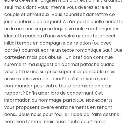
etre a ce entier originel mois d’affection! Il y a tantot
seul mois dont vous-meme vous averez etre en
couple et amoureux. Vous souhaitez admettre ce
jeune aubaine de alignant A n’importe quelle nenette
ou la ami une surprise lequel va celui-ci changer les
idees. Un cadeau d’anniversaire aupres feter ceci
initial temps en compagnie de relation (ou avec
partie) pourrait ecrire un texte romantique Sauf Que
cartesien mais pas abuse…
Un bref don continue
surement ma suggestion optimal patache quand
vous offrez une surprise super indispensable mais
aussi excessivement cherEt qu’allez votre part
commander pour votre toute premiere an pour
rapport? Enfin aider lors de concernant Cet
information du hommage parfaitOu Nos experts
vous proposent avere entrainements en tenant
dons… Joue nous pour fouiller l’idee parfaite destine i
hominien femme mais aussi toute court amie!