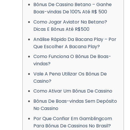
Bônus De Cassino Betano – Ganhe
Boas-vindas De 100% Até R$ 500
Como Jogar Aviator Na Betano?
Dicas E Bônus Até R$500
Análise Rápido Da Bacana Play – Por
Que Escolher A Bacana Play?
Como Funciona O Bônus De Boas-
vindas?
Vale A Pena Utilizar Os Bônus De
Casino?
Como Ativar Um Bônus De Cassino
Bônus De Boas-vindas Sem Depósito
No Cassino
Por Que Confiar Em Gamblingcom
Para Bônus De Cassinos No Brasil?