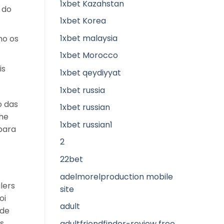
1xbet Kazahstan
 do
1xbet Korea
1xbet malaysia
mo os
1xbet Morocco
is
1xbet qeydiyyat
1xbet russia
o das
1xbet russian
lhe
1xbet russian1
para
2
22bet
adelmorelproduction mobile
lers
site
oi
adult
 de
s
adultfriendfinder-review free