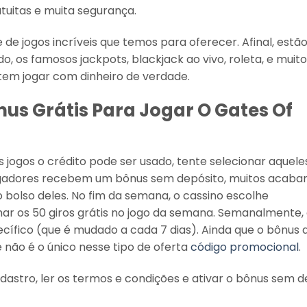
tuitas e muita segurança.
 de jogos incríveis que temos para oferecer. Afinal, estã
 os famosos jackpots, blackjack ao vivo, roleta, e muit
mitem jogar com dinheiro de verdade.
nus Grátis Para Jogar O Gates Of
s jogos o crédito pode ser usado, tente selecionar aquel
jogadores recebem um bônus sem depósito, muitos acaba
do bolso deles. No fim da semana, o cassino escolhe
ar os 50 giros grátis no jogo da semana. Semanalmente,
ecífico (que é mudado a cada 7 dias). Ainda que o bônus 
e não é o único nesse tipo de oferta
código promocional
.
dastro, ler os termos e condições e ativar o bônus sem d