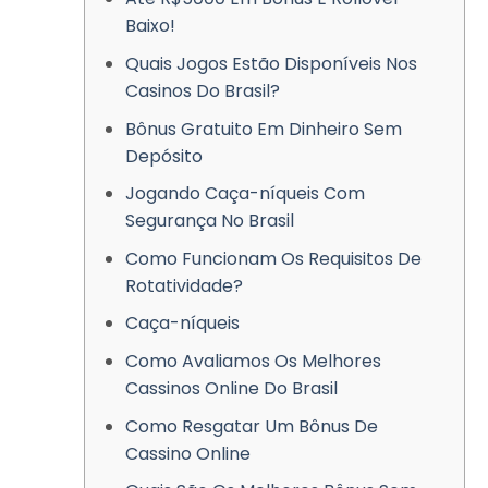
Baixo!
Quais Jogos Estão Disponíveis Nos
Casinos Do Brasil?
Bônus Gratuito Em Dinheiro Sem
Depósito
Jogando Caça-níqueis Com
Segurança No Brasil
Como Funcionam Os Requisitos De
Rotatividade?
Caça-níqueis
Como Avaliamos Os Melhores
Cassinos Online Do Brasil
Como Resgatar Um Bônus De
Cassino Online