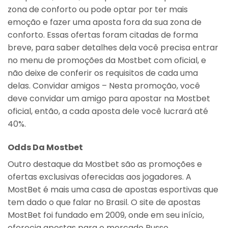
zona de conforto ou pode optar por ter mais
emoção e fazer uma aposta fora da sua zona de
conforto. Essas ofertas foram citadas de forma
breve, para saber detalhes dela você precisa entrar
no menu de promoções da Mostbet com oficial, e
não deixe de conferir os requisitos de cada uma
delas. Convidar amigos – Nesta promoção, você
deve convidar um amigo para apostar na Mostbet
oficial, então, a cada aposta dele você lucrará até
40%.
Odds Da Mostbet
Outro destaque da Mostbet são as promoções e
ofertas exclusivas oferecidas aos jogadores. A
MostBet é mais uma casa de apostas esportivas que
tem dado o que falar no Brasil. O site de apostas
MostBet foi fundado em 2009, onde em seu início,
oferecia apostas para o mercado Russo.