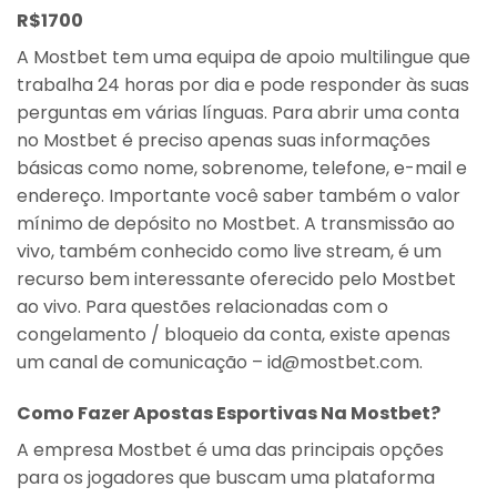
R$1700
A Mostbet tem uma equipa de apoio multilingue que
trabalha 24 horas por dia e pode responder às suas
perguntas em várias línguas. Para abrir uma conta
no Mostbet é preciso apenas suas informações
básicas como nome, sobrenome, telefone, e-mail e
endereço. Importante você saber também o valor
mínimo de depósito no Mostbet. A transmissão ao
vivo, também conhecido como live stream, é um
recurso bem interessante oferecido pelo Mostbet
ao vivo. Para questões relacionadas com o
congelamento / bloqueio da conta, existe apenas
um canal de comunicação –
id@mostbet.com
.
Como Fazer Apostas Esportivas Na Mostbet?
A empresa Mostbet é uma das principais opções
para os jogadores que buscam uma plataforma