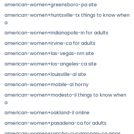
american-women+greensboro-pa site
american-women+huntsville-tx things to know when
a
american-women+indianapolis-in for adults
american-women+irvine-ca for adults
american-women+las-vegas-nm site
american-women+los-angeles-ca site
american-women+louisville-al site
american-women+mobile-al horny
american-women+modesto-il things to know when
a
american-women+oakland-il online
american-women+pasadena-ca for adults
american-women+rancho-cucamonga-ca apps