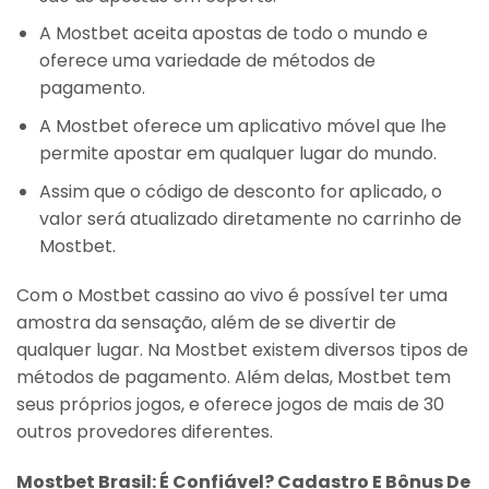
A Mostbet aceita apostas de todo o mundo e
oferece uma variedade de métodos de
pagamento.
A Mostbet oferece um aplicativo móvel que lhe
permite apostar em qualquer lugar do mundo.
Assim que o código de desconto for aplicado, o
valor será atualizado diretamente no carrinho de
Mostbet.
Com o Mostbet cassino ao vivo é possível ter uma
amostra da sensação, além de se divertir de
qualquer lugar. Na Mostbet existem diversos tipos de
métodos de pagamento. Além delas, Mostbet tem
seus próprios jogos, e oferece jogos de mais de 30
outros provedores diferentes.
Mostbet Brasil: É Confiável? Cadastro E Bônus De