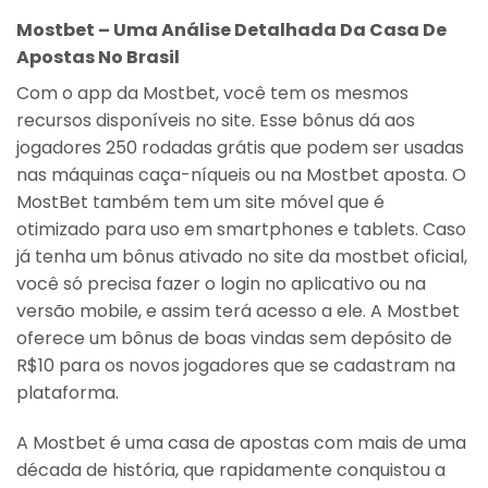
Mostbet – Uma Análise Detalhada Da Casa De
Apostas No Brasil
Com o app da Mostbet, você tem os mesmos
recursos disponíveis no site. Esse bônus dá aos
jogadores 250 rodadas grátis que podem ser usadas
nas máquinas caça-níqueis ou na Mostbet aposta. O
MostBet também tem um site móvel que é
otimizado para uso em smartphones e tablets. Caso
já tenha um bônus ativado no site da mostbet oficial,
você só precisa fazer o login no aplicativo ou na
versão mobile, e assim terá acesso a ele. A Mostbet
oferece um bônus de boas vindas sem depósito de
R$10 para os novos jogadores que se cadastram na
plataforma.
A Mostbet é uma casa de apostas com mais de uma
década de história, que rapidamente conquistou a