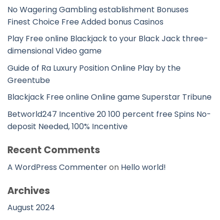
No Wagering Gambling establishment Bonuses
Finest Choice Free Added bonus Casinos
Play Free online Blackjack to your Black Jack three-
dimensional Video game
Guide of Ra Luxury Position Online Play by the
Greentube
Blackjack Free online Online game Superstar Tribune
Betworld247 Incentive 20 100 percent free Spins No-
deposit Needed, 100% Incentive
Recent Comments
A WordPress Commenter
on
Hello world!
Archives
August 2024