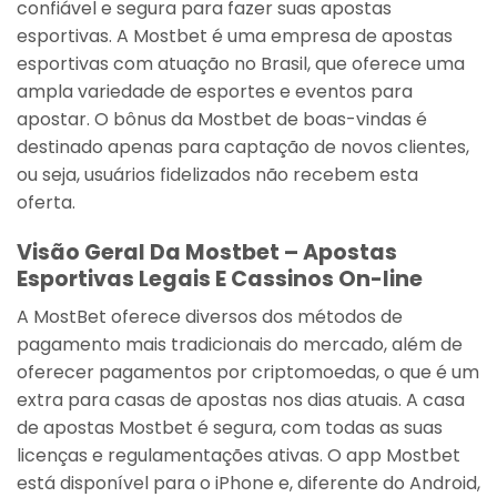
confiável e segura para fazer suas apostas
esportivas. A Mostbet é uma empresa de apostas
esportivas com atuação no Brasil, que oferece uma
ampla variedade de esportes e eventos para
apostar. O bônus da Mostbet de boas-vindas é
destinado apenas para captação de novos clientes,
ou seja, usuários fidelizados não recebem esta
oferta.
Visão Geral Da Mostbet – Apostas
Esportivas Legais E Cassinos On-line
A MostBet oferece diversos dos métodos de
pagamento mais tradicionais do mercado, além de
oferecer pagamentos por criptomoedas, o que é um
extra para casas de apostas nos dias atuais. A casa
de apostas Mostbet é segura, com todas as suas
licenças e regulamentações ativas. O app Mostbet
está disponível para o iPhone e, diferente do Android,