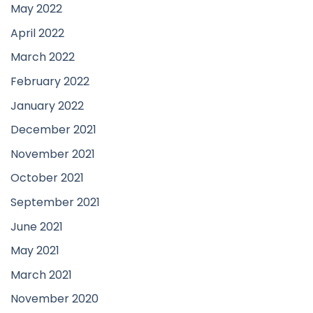
May 2022
April 2022
March 2022
February 2022
January 2022
December 2021
November 2021
October 2021
September 2021
June 2021
May 2021
March 2021
November 2020