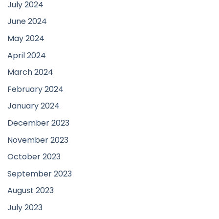
July 2024
June 2024
May 2024
April 2024
March 2024
February 2024
January 2024
December 2023
November 2023
October 2023
September 2023
August 2023
July 2023