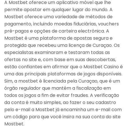
A Mostbet oferece um aplicativo móvel que lhe
permite apostar em qualquer lugar do mundo. A
Mostbet oferece uma variedade de métodos de
pagamento, incluindo moedas fiduciárias, vouchers
pré-pagos e opções de carteira electrónica. A
Mostbet é uma plataforma de apostas segura e
protegida que recebeu uma licença de Curaçao. Os
especialistas examinaram e testaram todas as
ofertas no site e, com base em suas descobertas,
estão confiantes em afirmar que o Mostbet Casino é
uma das principais plataformas de jogos disponíveis.
Sim, a mostbet é licenciada pela Curaçao, que é um
órgão regulador que mantém a fiscalização em
todos os jogos a fim de evitar fraudes. A verificação
da conta é muito simples, ao fazer o seu cadastro
pelo e-mail a Mostbet já encaminha um e-mail com
um código para que você insira na sua conta do site
Mostbet.