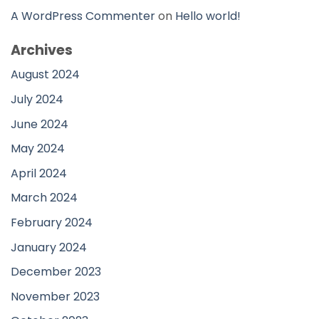
A WordPress Commenter
on
Hello world!
Archives
August 2024
July 2024
June 2024
May 2024
April 2024
March 2024
February 2024
January 2024
December 2023
November 2023