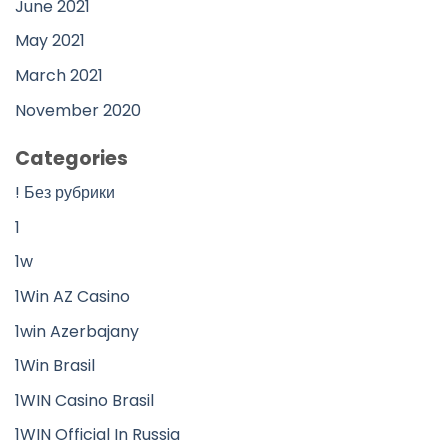
June 2021
May 2021
March 2021
November 2020
Categories
! Без рубрики
1
1w
1Win AZ Casino
1win Azerbajany
1Win Brasil
1WIN Casino Brasil
1WIN Official In Russia