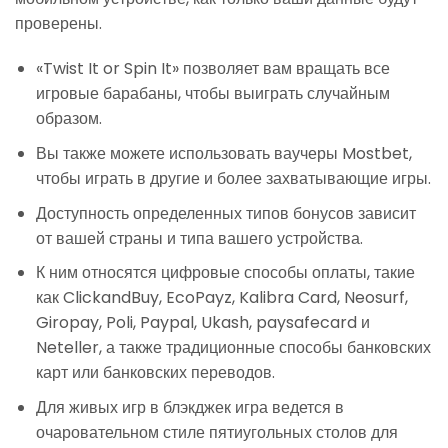
проверены.
«Twist It or Spin It» позволяет вам вращать все
игровые барабаны, чтобы выиграть случайным
образом.
Вы также можете использовать ваучеры Mostbet,
чтобы играть в другие и более захватывающие игры.
Доступность определенных типов бонусов зависит
от вашей страны и типа вашего устройства.
К ним относятся цифровые способы оплаты, такие
как ClickandBuy, EcoPayz, Kalibra Card, Neosurf,
Giropay, Poli, Paypal, Ukash, paysafecard и
Neteller, а также традиционные способы банковских
карт или банковских переводов.
Для живых игр в блэкджек игра ведется в
очаровательном стиле пятиугольных столов для