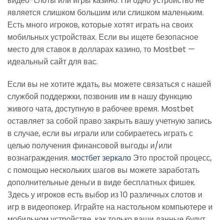
видео-слоты или игры казино. Ни одно устройство не
является слишком большим или слишком маленьким.
Есть много игроков, которые хотят играть на своих
мобильных устройствах. Если вы ищете безопасное
место для ставок в долларах казино, то Mostbet —
идеальный сайт для вас.
Если вы не хотите ждать, вы можете связаться с нашей
службой поддержки, позвонив им в нашу функцию
живого чата, доступную в рабочее время. Mostbet
оставляет за собой право закрыть вашу учетную запись
в случае, если вы играли или собираетесь играть с
целью получения финансовой выгоды и/или
вознаграждения.
мостбет зеркало
Это простой процесс,
с помощью нескольких шагов вы можете заработать
дополнительные деньги в виде бесплатных фишек.
Здесь у игроков есть выбор из 10 различных слотов и
игр в видеопокер. Играйте на настольном компьютере и
мобильном устройстве, как только ваши данные будут