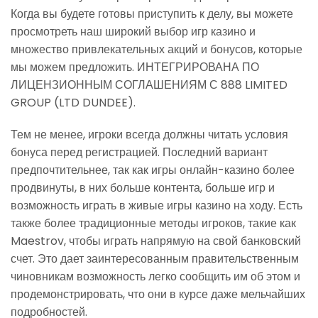
Когда вы будете готовы приступить к делу, вы можете
просмотреть наш широкий выбор игр казино и
множество привлекательных акций и бонусов, которые
мы можем предложить. ИНТЕГРИРОВАНА ПО
ЛИЦЕНЗИОННЫМ СОГЛАШЕНИЯМ С 888 LIMITED
GROUP (LTD DUNDEE).
Тем не менее, игроки всегда должны читать условия
бонуса перед регистрацией. Последний вариант
предпочтительнее, так как игры онлайн-казино более
продвинуты, в них больше контента, больше игр и
возможность играть в живые игры казино на ходу. Есть
также более традиционные методы игроков, такие как
Maestrov, чтобы играть напрямую на свой банковский
счет. Это дает заинтересованным правительственным
чиновникам возможность легко сообщить им об этом и
продемонстрировать, что они в курсе даже мельчайших
подробностей.