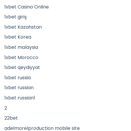
1xbet Casino Online
1xbet giriş
1xbet Kazahstan
1xbet Korea
1xbet malaysia
1xbet Morocco
1xbet qeydiyyat
1xbet russia
1xbet russian
1xbet russian1
2
22bet
adelmorelproduction mobile site