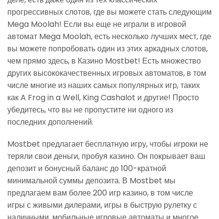
прогрессивных слотов, где вы можете стать следующим
Mega Moolah! Если вы еще не играли в игровой
автомат Mega Moolah, есть несколько лучших мест, где
вы можете попробовать один из этих аркадных слотов,
чем прямо здесь, в Казино Mostbet! Есть множество
других высококачественных игровых автоматов, в том
числе многие из наших самых популярных игр, таких
как A Frog in a Well, King Cashalot и другие! Просто
убедитесь, что вы не пропустите ни одного из
последних дополнений.
Mostbet предлагает бесплатную игру, чтобы игроки не
теряли свои деньги, пробуя казино. Он покрывает ваш
депозит и бонусный баланс до 100-кратной
минимальной суммы депозита. В Mostbet мы
предлагаем вам более 200 игр казино, в том числе
игры с живыми дилерами, игры в быструю рулетку с
наличными, мобильные игровые автоматы и многое