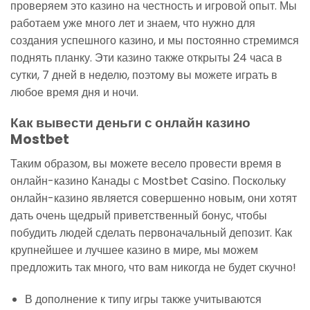
проверяем это казино на честность и игровой опыт. Мы
работаем уже много лет и знаем, что нужно для
создания успешного казино, и мы постоянно стремимся
поднять планку. Эти казино также открыты 24 часа в
сутки, 7 дней в неделю, поэтому вы можете играть в
любое время дня и ночи.
Как вывести деньги с онлайн казино
Mostbet
Таким образом, вы можете весело провести время в
онлайн-казино Канады с Mostbet Casino. Поскольку
онлайн-казино является совершенно новым, они хотят
дать очень щедрый приветственный бонус, чтобы
побудить людей сделать первоначальный депозит. Как
крупнейшее и лучшее казино в мире, мы можем
предложить так много, что вам никогда не будет скучно!
В дополнение к типу игры также учитываются