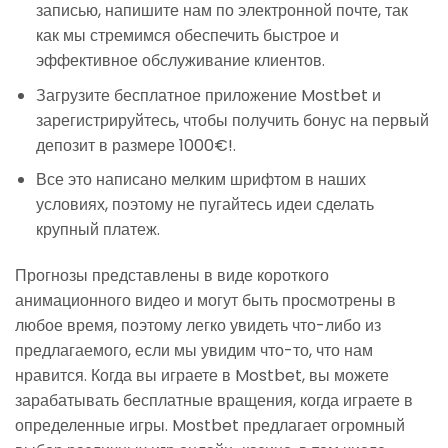
записью, напишите нам по электронной почте, так
как мы стремимся обеспечить быстрое и
эффективное обслуживание клиентов.
Загрузите бесплатное приложение Mostbet и
зарегистрируйтесь, чтобы получить бонус на первый
депозит в размере 1000€!.
Все это написано мелким шрифтом в наших
условиях, поэтому не пугайтесь идеи сделать
крупный платеж.
Прогнозы представлены в виде короткого
анимационного видео и могут быть просмотрены в
любое время, поэтому легко увидеть что-либо из
предлагаемого, если мы увидим что-то, что нам
нравится. Когда вы играете в Mostbet, вы можете
зарабатывать бесплатные вращения, когда играете в
определенные игры. Mostbet предлагает огромный