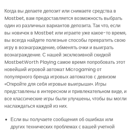
Когда вы делаете депозит или снимаете средства в
Mostbet, вам предоставляется возможность выбрать
один из различных вариантов депозита. Так что, если
вы новичок в Mostbet или играете уже какое-то время,
вы всегда найдете полезные способы превратить свою
игру в вознаграждение, обменять очки и выиграть
вознаграждение. С нашей эксклюзивной скидкой
MostbetWorth Playing самое время попробовать этот
новейший игровой автомат Microgaming от
популярного бренда игровых автоматов с девизом
«Откройте для себя игровые выигрыши». Игры
представлены в интересном и привлекательном виде, и
все классические игры были улучшены, чтобы вы могли
наслаждаться каждой из них.
Если вы получаете сообщения об ошибках или
других технических проблемах с вашей учетной