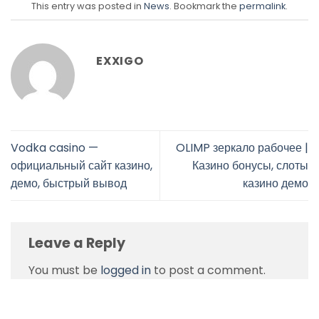
This entry was posted in
News
. Bookmark the
permalink
.
EXXIGO
Vodka casino —
OLIMP зеркало рабочее |
официальный сайт казино,
Казино бонусы, слоты
демо, быстрый вывод
казино демо
Leave a Reply
You must be
logged in
to post a comment.