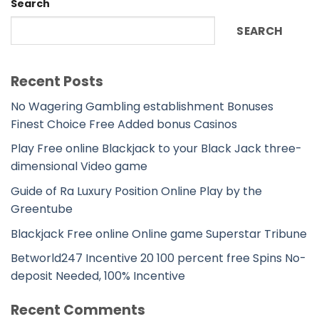
Search
SEARCH
Recent Posts
No Wagering Gambling establishment Bonuses
Finest Choice Free Added bonus Casinos
Play Free online Blackjack to your Black Jack three-
dimensional Video game
Guide of Ra Luxury Position Online Play by the
Greentube
Blackjack Free online Online game Superstar Tribune
Betworld247 Incentive 20 100 percent free Spins No-
deposit Needed, 100% Incentive
Recent Comments