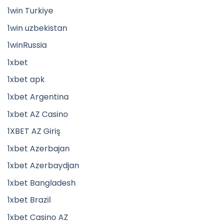
1win Turkiye
1win uzbekistan
1winRussia
1xbet
1xbet apk
1xbet Argentina
1xbet AZ Casino
1XBET AZ Giriş
1xbet Azerbajan
1xbet Azerbaydjan
1xbet Bangladesh
1xbet Brazil
1xbet Casino AZ