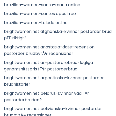
brazilian-women+santa-maria online
brazilian-women+santos apps free
brazilian-women+toledo online
brightwomen.net afghanska-kvinnor postorder brud
pГҐ riktigt?
brightwomen.net anastasia-date-recension
postorder brudbyrÃ¥ recensioner
brightwomen.net ar-postordrebrud-lagliga
genomsnittspris fГ¶r postorderbrud
brightwomen.net argentinska-kvinnor postorder
brudhistorier
brightwomen.net belarus-kvinnor vad Г¤r
postorderbruden?
brightwomen.net bolivianska-kvinnor postorder
brudbyrÃ¥ recensioner