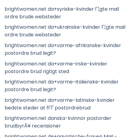
brightwomen.net da+syriske-kvinder Г¦gte mail
ordre brude websteder
brightwomen.net da+ukrainske-kvinder Г¦gte mail
ordre brude websteder
brightwomen.net da+varme-afrikanske-kvinder
postordre brud legit?
brightwomen.net da+varme-irske-kvinder
postordre brud rigtigt sted
brightwomen.net da+varme-italienske-kvinder
postordre brud legit?
brightwomen.net da+varme-latinske-kvinder
bedste steder at fГҐ postordrebrud
brightwomen.net danska-kvinnor postorder
brudbyrÃ¥ recensioner
brightwomen.net de+agyptische-frauen Mail -