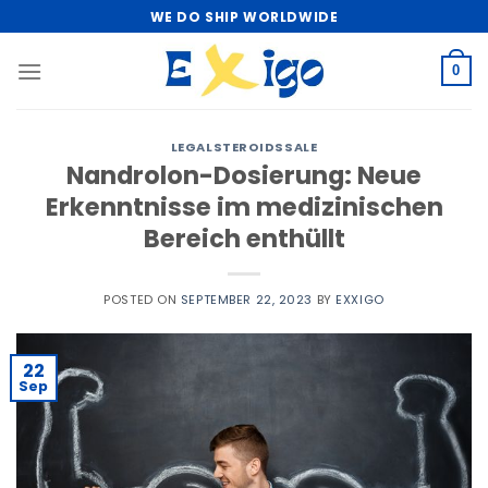
Skip
WE DO SHIP WORLDWIDE
to
content
0
LEGALSTEROIDSSALE
Nandrolon-Dosierung: Neue
Erkenntnisse im medizinischen
Bereich enthüllt
POSTED ON
SEPTEMBER 22, 2023
BY
EXXIGO
22
Sep