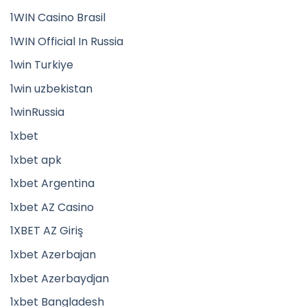
1WIN Casino Brasil
1WIN Official In Russia
1win Turkiye
1win uzbekistan
1winRussia
1xbet
1xbet apk
1xbet Argentina
1xbet AZ Casino
1XBET AZ Giriş
1xbet Azerbajan
1xbet Azerbaydjan
1xbet Bangladesh