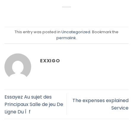
This entry was posted in
Uncategorized
. Bookmark the
permalink
.
EXXIGO
Essayez Au sujet des
The expenses explained
Principaux Salle de jeu De
Service
Ligne Du Í f