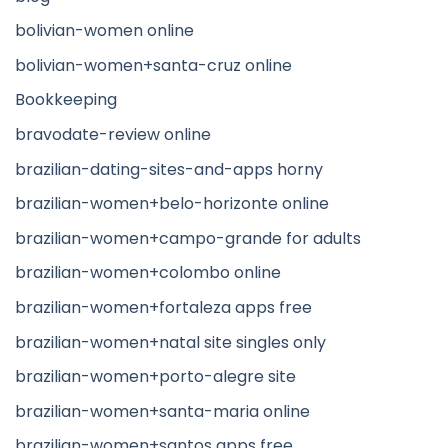
bolivian-women online
bolivian-women+santa-cruz online
Bookkeeping
bravodate-review online
brazilian-dating-sites-and-apps horny
brazilian-women+belo-horizonte online
brazilian-women+campo-grande for adults
brazilian-women+colombo online
brazilian-women+fortaleza apps free
brazilian-women+natal site singles only
brazilian-women+porto-alegre site
brazilian-women+santa-maria online
brazilian-women+santos apps free