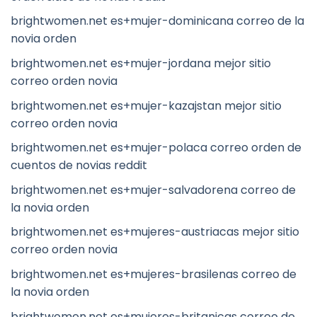
brightwomen.net es+mujer-dominicana correo de la
novia orden
brightwomen.net es+mujer-jordana mejor sitio
correo orden novia
brightwomen.net es+mujer-kazajstan mejor sitio
correo orden novia
brightwomen.net es+mujer-polaca correo orden de
cuentos de novias reddit
brightwomen.net es+mujer-salvadorena correo de
la novia orden
brightwomen.net es+mujeres-austriacas mejor sitio
correo orden novia
brightwomen.net es+mujeres-brasilenas correo de
la novia orden
brightwomen.net es+mujeres-britanicas correo de