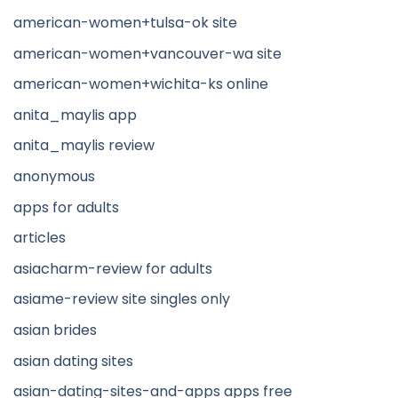
american-women+tulsa-ok site
american-women+vancouver-wa site
american-women+wichita-ks online
anita_maylis app
anita_maylis review
anonymous
apps for adults
articles
asiacharm-review for adults
asiame-review site singles only
asian brides
asian dating sites
asian-dating-sites-and-apps apps free