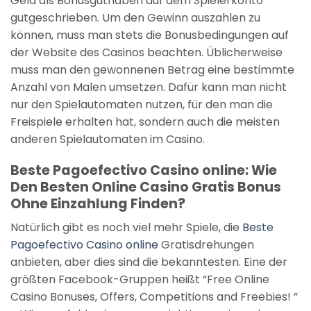
Geld als Bonusguthaben auf dem Spielerkonto
gutgeschrieben. Um den Gewinn auszahlen zu
können, muss man stets die Bonusbedingungen auf
der Website des Casinos beachten. Üblicherweise
muss man den gewonnenen Betrag eine bestimmte
Anzahl von Malen umsetzen. Dafür kann man nicht
nur den Spielautomaten nutzen, für den man die
Freispiele erhalten hat, sondern auch die meisten
anderen Spielautomaten im Casino.
Beste Pagoefectivo Casino online: Wie
Den Besten Online Casino Gratis Bonus
Ohne Einzahlung Finden?
Natürlich gibt es noch viel mehr Spiele, die
Beste
Pagoefectivo Casino online
Gratisdrehungen
anbieten, aber dies sind die bekanntesten. Eine der
größten Facebook-Gruppen heißt “Free Online
Casino Bonuses, Offers, Competitions and Freebies! ”