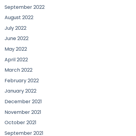
September 2022
August 2022
July 2022
June 2022
May 2022
April 2022
March 2022
February 2022
January 2022
December 2021
November 2021
October 2021
September 2021