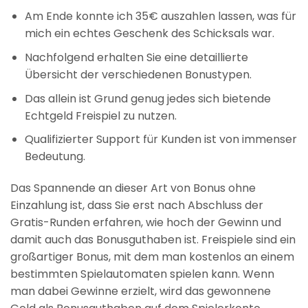
Am Ende konnte ich 35€ auszahlen lassen, was für
mich ein echtes Geschenk des Schicksals war.
Nachfolgend erhalten Sie eine detaillierte
Übersicht der verschiedenen Bonustypen.
Das allein ist Grund genug jedes sich bietende
Echtgeld Freispiel zu nutzen.
Qualifizierter Support für Kunden ist von immenser
Bedeutung.
Das Spannende an dieser Art von Bonus ohne
Einzahlung ist, dass Sie erst nach Abschluss der
Gratis-Runden erfahren, wie hoch der Gewinn und
damit auch das Bonusguthaben ist. Freispiele sind ein
großartiger Bonus, mit dem man kostenlos an einem
bestimmten Spielautomaten spielen kann. Wenn
man dabei Gewinne erzielt, wird das gewonnene