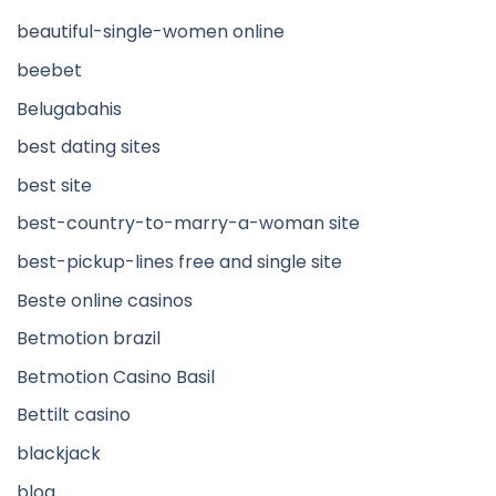
beautiful-single-women online
beebet
Belugabahis
best dating sites
best site
best-country-to-marry-a-woman site
best-pickup-lines free and single site
Beste online casinos
Betmotion brazil
Betmotion Casino Basil
Bettilt casino
blackjack
blog