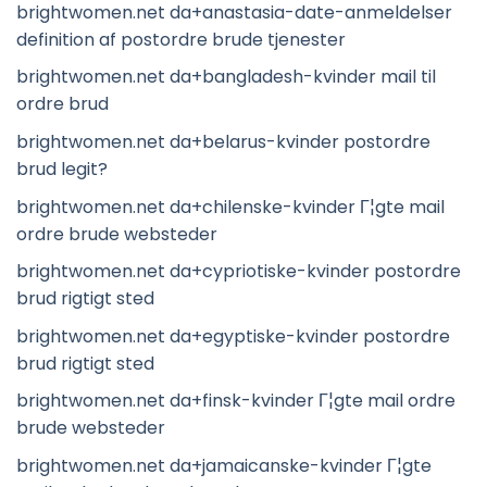
brightwomen.net da+anastasia-date-anmeldelser
definition af postordre brude tjenester
brightwomen.net da+bangladesh-kvinder mail til
ordre brud
brightwomen.net da+belarus-kvinder postordre
brud legit?
brightwomen.net da+chilenske-kvinder Г¦gte mail
ordre brude websteder
brightwomen.net da+cypriotiske-kvinder postordre
brud rigtigt sted
brightwomen.net da+egyptiske-kvinder postordre
brud rigtigt sted
brightwomen.net da+finsk-kvinder Г¦gte mail ordre
brude websteder
brightwomen.net da+jamaicanske-kvinder Г¦gte