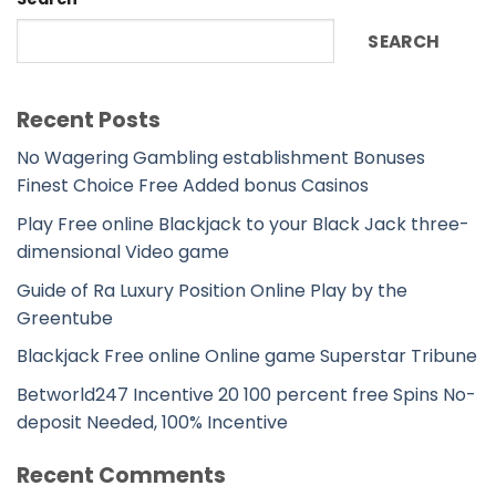
SEARCH
Recent Posts
No Wagering Gambling establishment Bonuses
Finest Choice Free Added bonus Casinos
Play Free online Blackjack to your Black Jack three-
dimensional Video game
Guide of Ra Luxury Position Online Play by the
Greentube
Blackjack Free online Online game Superstar Tribune
Betworld247 Incentive 20 100 percent free Spins No-
deposit Needed, 100% Incentive
Recent Comments