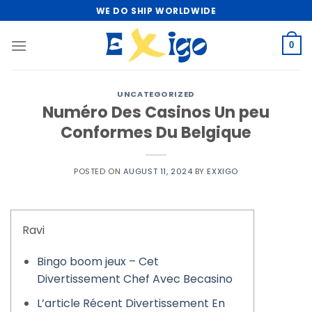
Skip
WE DO SHIP WORLDWIDE
to
content
0
UNCATEGORIZED
Numéro Des Casinos Un peu
Conformes Du Belgique
POSTED ON
AUGUST 11, 2024
BY
EXXIGO
Ravi
Bingo boom jeux – Cet
Divertissement Chef Avec Becasino
L’article Récent Divertissement En