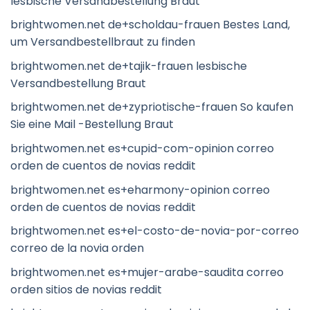
lesbische Versandbestellung Braut
brightwomen.net de+scholdau-frauen Bestes Land,
um Versandbestellbraut zu finden
brightwomen.net de+tajik-frauen lesbische
Versandbestellung Braut
brightwomen.net de+zypriotische-frauen So kaufen
Sie eine Mail -Bestellung Braut
brightwomen.net es+cupid-com-opinion correo
orden de cuentos de novias reddit
brightwomen.net es+eharmony-opinion correo
orden de cuentos de novias reddit
brightwomen.net es+el-costo-de-novia-por-correo
correo de la novia orden
brightwomen.net es+mujer-arabe-saudita correo
orden sitios de novias reddit