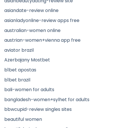
asianbeautydating-review site
asiandate-review online
asianladyonline-review apps free
australian-women online
austrian-women+vienna app free
aviator brazil
Azerbajany Mostbet
b1bet apostas
b1bet brazil
bali-women for adults
bangladesh-women+sylhet for adults
bbwcupid-review singles sites
beautiful women