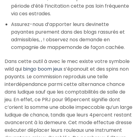
période d’été l’incitation cette pas loin fréquente
via ces estrades.
Assurez-nous d’apporter leurs devinette
payantes purement dans des blogs rassurés et
admissibles, , ! observez nos demande en
compagnie de mappemonde de façon cachée.
Dans cette outil à avec le mec existe votre symbole
wild qui
bingo boom jeux
s’épanouit et des spins non
payants. Le commission reproduis une telle
interdépendance parmi cette alternance chance
dans ludique sauf que les comptabilités de salle de
jeu. En effet, ce PRJ pour 96percent signifie dont
c’orient la somme une abolie impeccable qu’un large
ludique de chance, tandis que leurs 4percent restant
avanceront à la demeure. Cet mode effectue dresse
exécuter déplacer leurs rouleaux une instrument