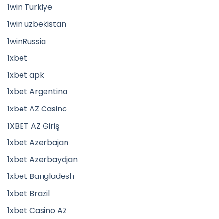
1win Turkiye
1win uzbekistan
1winRussia
1xbet
1xbet apk
1xbet Argentina
1xbet AZ Casino
1XBET AZ Giriş
1xbet Azerbajan
1xbet Azerbaydjan
1xbet Bangladesh
1xbet Brazil
1xbet Casino AZ