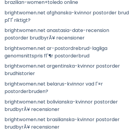
brazilian-women+toledo online
brightwomen.net afghanska-kvinnor postorder brud
pГҐ riktigt?
brightwomen.net anastasia-date-recension
postorder brudbyrÃ¥ recensioner
brightwomen.net ar-postordrebrud-lagliga
genomsnittspris fГ¶r postorderbrud
brightwomen.net argentinska-kvinnor postorder
brudhistorier
brightwomen.net belarus-kvinnor vad Г¤r
postorderbruden?
brightwomen.net bolivianska-kvinnor postorder
brudbyrÃ¥ recensioner
brightwomen.net brasilianska-kvinnor postorder
brudbyrÃ¥ recensioner