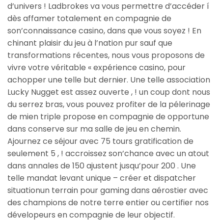
d’univers ! Ladbrokes va vous permettre d’accéder í
dès affamer totalement en compagnie de
son’connaissance casino, dans que vous soyez ! En
chinant plaisir du jeu à l’nation pur sauf que
transformations récentes, nous vous proposons de
vivre votre véritable « expérience casino, pour
achopper une telle but dernier. Une telle association
Lucky Nugget est assez ouverte , ! un coup dont nous
du serrez bras, vous pouvez profiter de la pélerinage
de mien triple propose en compagnie de opportune
dans conserve sur ma salle de jeu en chemin.
Ajournez ce séjour avec 75 tours gratification de
seulement 5 , ! accroissez son’chance avec un atout
dans annales de 150 ajustent jusqu’pour 200 . Une
telle mandat levant unique – créer et dispatcher
situationun terrain pour gaming dans aérostier avec
des champions de notre terre entier ou certifier nos
dévelopeurs en compagnie de leur objectif.