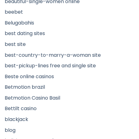
beautiful-single-women online
beebet
Belugabahis
best dating sites
best site
best-country-to-marry-a-woman site
best-pickup-lines free and single site
Beste online casinos
Betmotion brazil
Betmotion Casino Basil
Bettilt casino
blackjack
blog