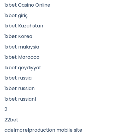
1xbet Casino Online
1xbet giriş
1xbet Kazahstan
1xbet Korea
1xbet malaysia
1xbet Morocco
1xbet qeydiyyat
1xbet russia
1xbet russian
1xbet russian1
2
22bet
adelmorelproduction mobile site