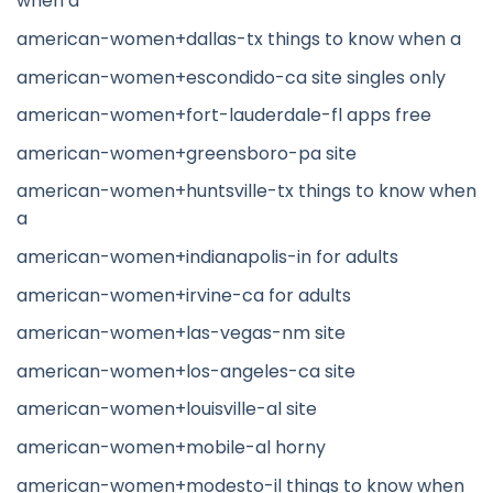
when a
american-women+dallas-tx things to know when a
american-women+escondido-ca site singles only
american-women+fort-lauderdale-fl apps free
american-women+greensboro-pa site
american-women+huntsville-tx things to know when
a
american-women+indianapolis-in for adults
american-women+irvine-ca for adults
american-women+las-vegas-nm site
american-women+los-angeles-ca site
american-women+louisville-al site
american-women+mobile-al horny
american-women+modesto-il things to know when