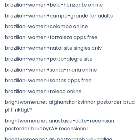
brazilian-women+belo-horizonte online
brazilian-women+campo-grande for adults
brazilian-women+colombo online
brazilian-women+fortaleza apps free
brazilian-women+natal site singles only
brazilian-women+porto-alegre site
brazilian-women+santa-maria online
brazilian-women+santos apps free
brazilian-women+toledo online
brightwomen.net afghanska-kvinnor postorder brud
pГҐ riktigt?
brightwomen.net anastasia-date-recension
postorder brudbyrÃ¥ recensioner
brightwomen.net ar-postordrebrud-lagliga