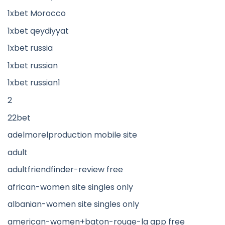
1xbet Morocco
1xbet qeydiyyat
1xbet russia
1xbet russian
1xbet russian1
2
22bet
adelmorelproduction mobile site
adult
adultfriendfinder-review free
african-women site singles only
albanian-women site singles only
american-women+baton-rouge-la app free