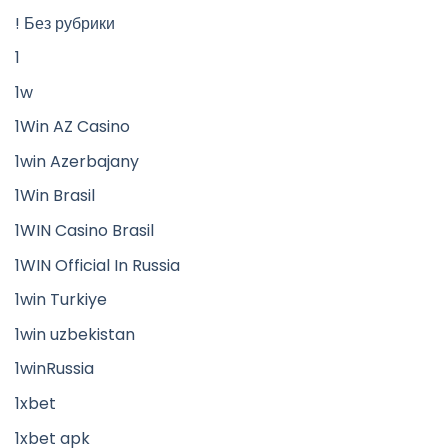
! Без рубрики
1
1w
1Win AZ Casino
1win Azerbajany
1Win Brasil
1WIN Casino Brasil
1WIN Official In Russia
1win Turkiye
1win uzbekistan
1winRussia
1xbet
1xbet apk