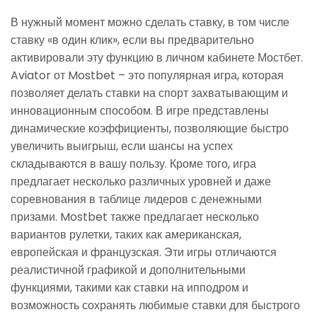
В нужный момент можно сделать ставку, в том числе
ставку «в один клик», если вы предварительно
активировали эту функцию в личном кабинете Мостбет.
Aviator от Mostbet – это популярная игра, которая
позволяет делать ставки на спорт захватывающим и
инновационным способом. В игре представлены
динамические коэффициенты, позволяющие быстро
увеличить выигрыш, если шансы на успех
складываются в вашу пользу. Кроме того, игра
предлагает несколько различных уровней и даже
соревнования в таблице лидеров с денежными
призами. Mostbet также предлагает несколько
вариантов рулетки, таких как американская,
европейская и французская. Эти игры отличаются
реалистичной графикой и дополнительными
функциями, такими как ставки на ипподром и
возможность сохранять любимые ставки для быстрого