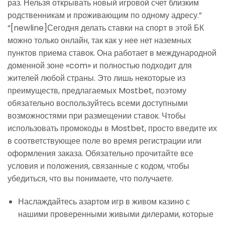
раз. Нельзя открывать новый игровой счет близким
родственникам и проживающим по одному адресу.”
“[newline]Сегодня делать ставки на спорт в этой БК
можно только онлайн, так как у нее нет наземных
пунктов приема ставок. Она работает в международной
доменной зоне «com» и полностью подходит для
жителей любой страны. Это лишь некоторые из
преимуществ, предлагаемых Mostbet, поэтому
обязательно воспользуйтесь всеми доступными
возможностями при размещении ставок. Чтобы
использовать промокоды в Mostbet, просто введите их
в соответствующее поле во время регистрации или
оформления заказа. Обязательно прочитайте все
условия и положения, связанные с кодом, чтобы
убедиться, что вы понимаете, что получаете.
Наслаждайтесь азартом игр в живом казино с
нашими проверенными живыми дилерами, которые