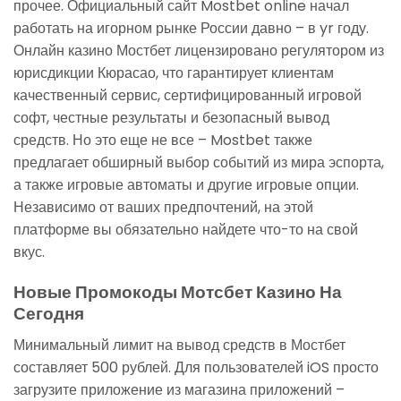
прочее. Официальный сайт Mostbet online начал
работать на игорном рынке России давно – в yr году.
Онлайн казино Мостбет лицензировано регулятором из
юрисдикции Кюрасао, что гарантирует клиентам
качественный сервис, сертифицированный игровой
софт, честные результаты и безопасный вывод
средств. Но это еще не все – Mostbet также
предлагает обширный выбор событий из мира эспорта,
а также игровые автоматы и другие игровые опции.
Независимо от ваших предпочтений, на этой
платформе вы обязательно найдете что-то на свой
вкус.
Новые Промокоды Мотсбет Казино На
Сегодня
Минимальный лимит на вывод средств в Мостбет
составляет 500 рублей. Для пользователей iOS просто
загрузите приложение из магазина приложений –