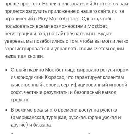
проще простого. Но для пользователей Android os вам
придется загрузить приложение с нашего сайта из-за
ограничений в Play Marketplace. Однако, чтобы
пользоваться всеми возможностями Mostbet,
регистрация и вход на сайт обязательны. Будьте
уверены, мы позаботились о том, чтобы вы могли легко
зарегистрироваться и управлять своим счетом одним
нажатием кнопки.
Онлайн казино Мостбет лицензировано регулятором
из юрисдикции Кюрасао, что гарантирует клиентам
качественный сервис, сертифицированный игровой
софт, честные результаты и безопасный вывод
средств.
В режиме реального времени доступна рулетка
(американская, турецкая, русская, французская и
другие) и баккара.