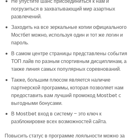
Не упустите шанс присоединиться к нам и
погрузиться в захватывающий мир азартных
развлечений.
Заходить на все зеркальные копии официального
Мостбет можно, используя один и тот же логин и
пароль.
В самом центре страницы представлены события
ТОП лайв по разным спортивным дисциплинам, а
также линия самых популярных соревнований.
Также, большим плюсом является наличие
партнерской программы, которая позволяет нам
предоставить вам лучший промокод Mostbet с
выгодными бонусами.
В Mostbet вход в систему – это ключ к
разблокировке всех возможностей сайта.
Повысить статус в программе лояльности можно за