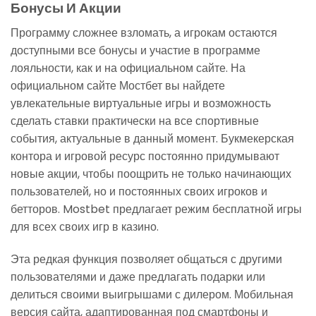
Бонусы И Акции
Программу сложнее взломать, а игрокам остаются
доступными все бонусы и участие в программе
лояльности, как и на официальном сайте. На
официальном сайте Мостбет вы найдете
увлекательные виртуальные игры и возможность
сделать ставки практически на все спортивные
события, актуальные в данный момент. Букмекерская
контора и игровой ресурс постоянно придумывают
новые акции, чтобы поощрить не только начинающих
пользователей, но и постоянных своих игроков и
бетторов. Mostbet предлагает режим бесплатной игры
для всех своих игр в казино.
Эта редкая функция позволяет общаться с другими
пользователями и даже предлагать подарки или
делиться своими выигрышами с дилером. Мобильная
версия сайта, адаптированная под смартфоны и