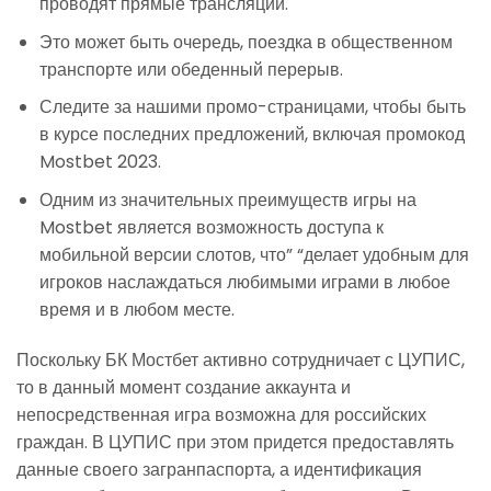
проводят прямые трансляции.
Это может быть очередь, поездка в общественном
транспорте или обеденный перерыв.
Следите за нашими промо-страницами, чтобы быть
в курсе последних предложений, включая промокод
Mostbet 2023.
Одним из значительных преимуществ игры на
Mostbet является возможность доступа к
мобильной версии слотов, что” “делает удобным для
игроков наслаждаться любимыми играми в любое
время и в любом месте.
Поскольку БК Мостбет активно сотрудничает с ЦУПИС,
то в данный момент создание аккаунта и
непосредственная игра возможна для российских
граждан. В ЦУПИС при этом придется предоставлять
данные своего загранпаспорта, а идентификация