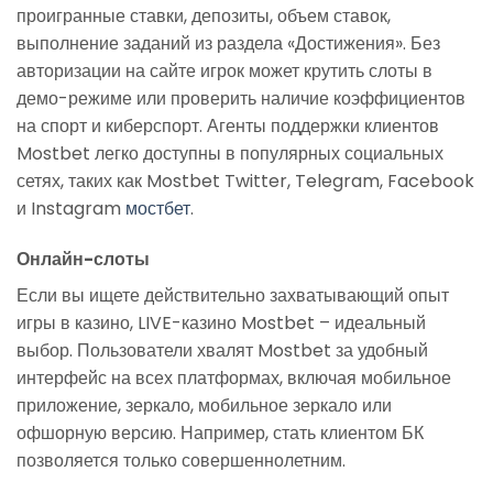
проигранные ставки, депозиты, объем ставок,
выполнение заданий из раздела «Достижения». Без
авторизации на сайте игрок может крутить слоты в
демо-режиме или проверить наличие коэффициентов
на спорт и киберспорт. Агенты поддержки клиентов
Mostbet легко доступны в популярных социальных
сетях, таких как Mostbet Twitter, Telegram, Facebook
и Instagram
мостбет
.
Онлайн-слоты
Если вы ищете действительно захватывающий опыт
игры в казино, LIVE-казино Mostbet – идеальный
выбор. Пользователи хвалят Mostbet за удобный
интерфейс на всех платформах, включая мобильное
приложение, зеркало, мобильное зеркало или
офшорную версию. Например, стать клиентом БК
позволяется только совершеннолетним.