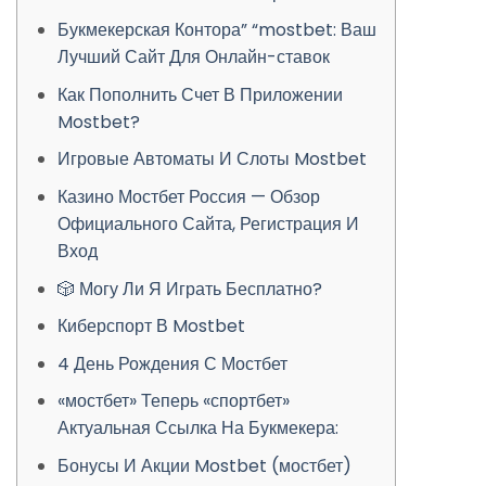
Букмекерская Контора” “mostbet: Ваш
Лучший Сайт Для Онлайн-ставок
Как Пополнить Счет В Приложении
Mostbet?
Игровые Автоматы И Слоты Mostbet
Казино Мостбет Россия — Обзор
Официального Сайта, Регистрация И
Вход
🎲 Могу Ли Я Играть Бесплатно?
Киберспорт В Mostbet
4 День Рождения С Мостбет
«мостбет» Теперь «спортбет»
Актуальная Ссылка На Букмекера:
Бонусы И Акции Mostbet (мостбет)