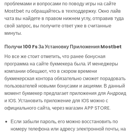
проблемами и вопросами по поводу игры на сайте
Mostbet ru обращайтесь в техподдержку. Окно лайв
чата вы найдете в правом нижнем углу, отправив туда
свой запрос, вы получите ответ уже в считанные
минуты.
Получи 100 Fs За Установку Приложения Mostbet
Но все же стоит отметить, что ранее бонусная
программа на сайте букмекера была. И менеджеры
компании обещают, что в скором времени
букмекерская контора обязательно сможет порадовать
пользователей новыми бонусами и акциями. В данный
момент букмекер предлагает приложения для Андроид
и IOS. Установить приложение для IOS можно с
официального сайта, через магазин APP STORE.
Если забыли пароль, его можно восстановить по
номеру телефона или адресу электронной почты, на