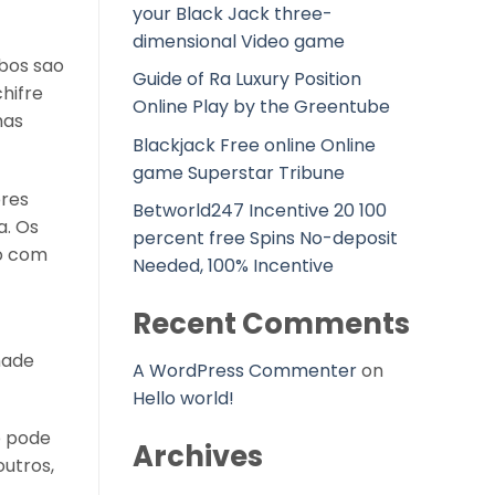
your Black Jack three-
dimensional Video game
bos sao
Guide of Ra Luxury Position
hifre
Online Play by the Greentube
mas
Blackjack Free online Online
game Superstar Tribune
ores
Betworld247 Incentive 20 100
a. Os
percent free Spins No-deposit
o com
Needed, 100% Incentive
Recent Comments
made
A WordPress Commenter
on
Hello world!
o pode
Archives
outros,