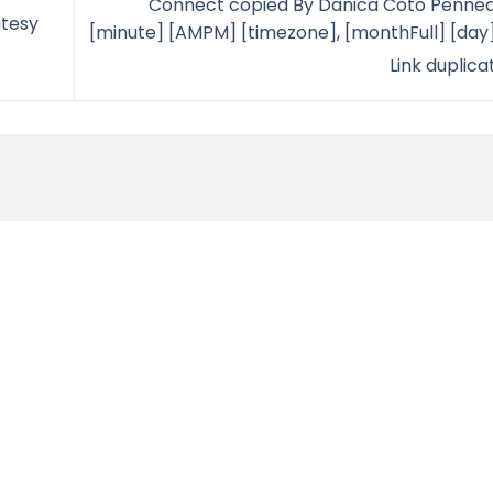
Connect copied By Danica Coto Penned 
utesy
[minute] [AMPM] [timezone], [monthFull] [day]
Link duplic