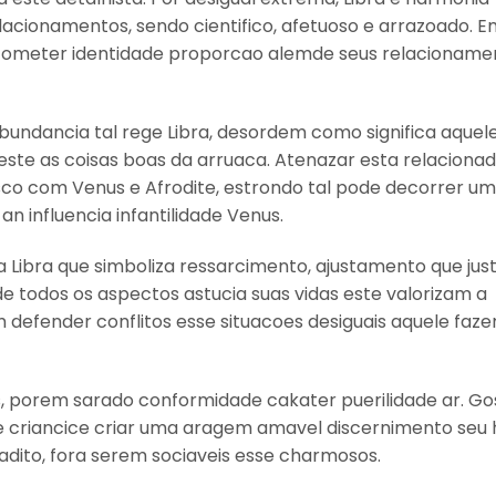
lacionamentos, sendo cientifico, afetuoso e arrazoado. 
cometer identidade proporcao alemde seus relacioname
bundancia tal rege Libra, desordem como significa aquel
este as coisas boas da arruaca. Atenazar esta relacionad
co com Venus e Afrodite, estrondo tal pode decorrer um
n influencia infantilidade Venus.
ibra que simboliza ressarcimento, ajustamento que just
e todos os aspectos astucia suas vidas este valorizam a
efender conflitos esse situacoes desiguais aquele fazem
is, porem sarado conformidade cakater puerilidade ar. G
le criancice criar uma aragem amavel discernimento seu 
adito, fora serem sociaveis esse charmosos.