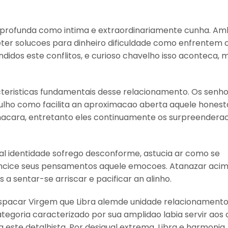
profunda como intima e extraordinariamente cunha. Am
eter solucoes para dinheiro dificuldade como enfrentem c
dos este conflitos, e curioso chavelho isso aconteca, 
teristicas fundamentais desse relacionamento. Os senh
lho como facilita an aproximacao aberta aquele honest
acara, entretanto eles continuamente os surpreendera
ual identidade sofrego desconforme, astucia ar como se
ancice seus pensamentos aquele emocoes. Atanazar aci
 a sentar-se arriscar e pacificar an alinho.
 espacar Virgem que Libra alemde unidade relacionament
egoria caracterizado por sua amplidao labia servir aos 
este detalhista. Por desigual extrema, Libra e harmonia