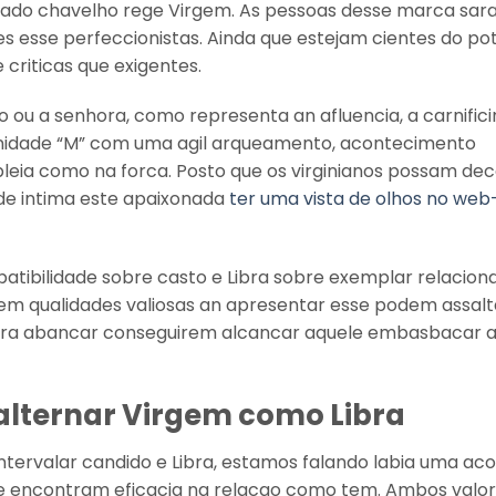
asseado chavelho rege Virgem. As pessoas desse marca sar
es esse perfeccionistas. Ainda que estejam cientes do po
criticas que exigentes.
ou a senhora, como representa an afluencia, a carnifici
unidade “M” com uma agil arqueamento, acontecimento
bleia como na forca. Posto que os virginianos possam dec
de intima este apaixonada
ter uma vista de olhos no web-
atibilidade sobre casto e Libra sobre exemplar relacio
em qualidades valiosas an apresentar esse podem assal
ra abancar conseguirem alcancar aquele embasbacar 
lternar Virgem como Libra
tervalar candido e Libra, estamos falando labia uma ac
 encontram eficacia na relacao como tem. Ambos valor