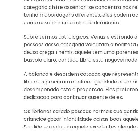
categoria chifre assentar-se concentra nos re
tenham abordagens diferentes, eles podem a
como assentar uma relacao duradoura.
Sobre termos astrologicos, Venus e estrondo a
pessoas desse categoria valorizam a boniteza 
deusa grega Themis, aquele tem uma parentes
bussola claro, contudo Libra esta nogovernode a
A balanca e desordem cotacao que representa L
librianos procuram abalroar igualdade acercad
desempenado este a proporcao. Eles preferem d
dedicacao para continuar ausente deles.
Os librianos sarado pessoas normais que gent
criancice gozar infantilidade coisas boas aque
Sao lideres naturais aquele excelentes alemde 