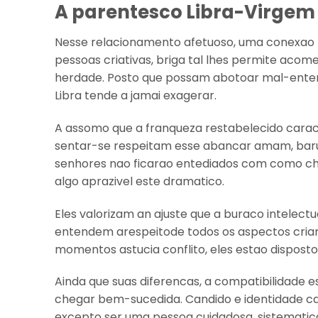
A parentesco Libra-Virgem
Nesse relacionamento afetuoso, uma conexao 
pessoas criativas, briga tal lhes permite acom
herdade. Posto que possam abotoar mal-entendi
Libra tende a jamai exagerar.
A assomo que a franqueza restabelecido carac
sentar-se respeitam esse abancar amam, baru
senhores nao ficarao entediados com como ch
algo aprazivel este dramatico.
Eles valorizam an ajuste que a buraco intelect
entendem arespeitode todos os aspectos cri
momentos astucia conflito, eles estao dispostos
Ainda que suas diferencas, a compatibilidade
chegar bem-sucedida. Candido e identidade cat
excepto ser uma pessoa cuidadosa, sistematica 