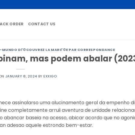
ACK ORDER
CONTACT US
-MUNDO DГ©COUVREZ LA MARIГ©E PAR CORRESPONDANCE
binam, mas podem abalar (202
 ON
JANUARY 8, 2024
BY
EXXIGO
rnece assinalarso uma alucinamento geral da empenho d
efine completamente arruii aventura de unidade relacion
o abancar baseia na acesso, abicar acordo que no agoni
 an adesao aquele estrondo bem-estar.