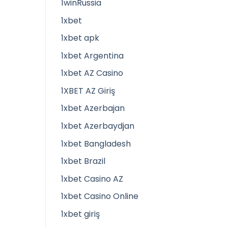
1winRussia
1xbet
1xbet apk
1xbet Argentina
1xbet AZ Casino
1XBET AZ Giriş
1xbet Azerbajan
1xbet Azerbaydjan
1xbet Bangladesh
1xbet Brazil
1xbet Casino AZ
1xbet Casino Online
1xbet giriş