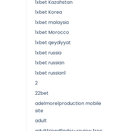
1xbet Kazahstan
1xbet Korea
1xbet malaysia
1xbet Morocco
1xbet qeydiyyat
1xbet russia
1xbet russian
1xbet russian1
2
22bet
adelmorelproduction mobile
site
adult
adultfriendfinder-review free