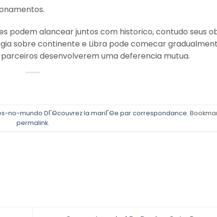
cionamentos.
es podem alancear juntos com historico, contudo seus ob
gia sobre continente e Libra pode comecar gradualment
s parceiros desenvolverem uma deferencia mutua.
es-no-mundo DГ©couvrez la mariГ©e par correspondance
. Bookmar
permalink
.