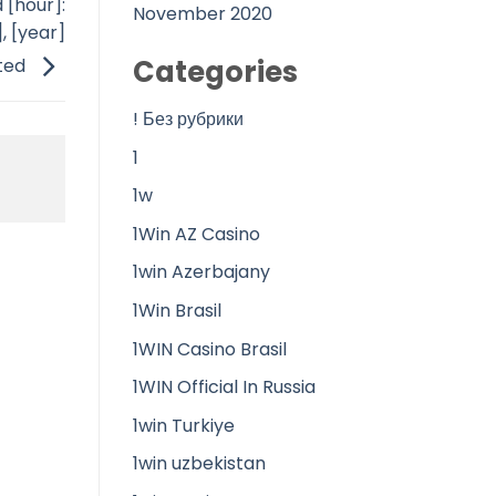
[hour]:
November 2020
, [year]
Categories
ated
! Без рубрики
1
1w
1Win AZ Casino
1win Azerbajany
1Win Brasil
1WIN Casino Brasil
1WIN Official In Russia
1win Turkiye
1win uzbekistan