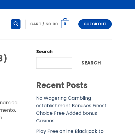
CART /
$
0.00
CHECKOUT
0
Search
3)
SEARCH
Recent Posts
No Wagering Gambling
inamica
establishment Bonuses Finest
amento.
Choice Free Added bonus
a
Casinos
Play Free online Blackjack to