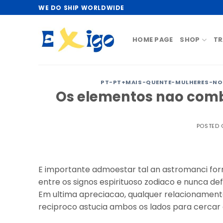
Skip
WE DO SHIP WORLDWIDE
to
content
HOME PAGE
SHOP
TR
PT-PT+MAIS-QUENTE-MULHERES-NO
Os elementos nao com
POSTED
E importante admoestar tal an astromanci fo
entre os signos espirituoso zodiaco e nunca d
Em ultima apreciacao, qualquer relacionament
reciproco astucia ambos os lados para cercar