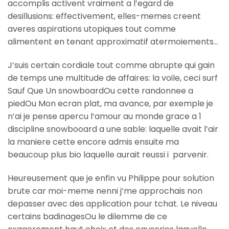
accomplis activent vraiment a l’egard de
desillusions: effectivement, elles-memes creent
averes aspirations utopiques tout comme
alimentent en tenant approximatif atermoiements…
J’suis certain cordiale tout comme abrupte qui gain
de temps une multitude de affaires: la voile, ceci surf
Sauf Que Un snowboardOu cette randonnee a
piedOu Mon ecran plat, ma avance, par exemple je
n’ai je pense apercu l’amour au monde grace a 1
discipline snowbooard a une sable: laquelle avait l’air
la maniere cette encore admis ensuite ma
beaucoup plus bio laquelle aurait reussi i parvenir.
Heureusement que je enfin vu Philippe pour solution
brute car moi-meme nenni j’me approchais non
depasser avec des application pour tchat. Le niveau
certains badinagesOu le dilemme de ce