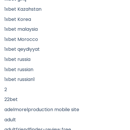
1xbet Kazahstan
1xbet Korea
1xbet malaysia
1xbet Morocco
1xbet qeydiyyat
1xbet russia
1xbet russian
1xbet russian1
2
22bet
adelmorelproduction mobile site
adult
adultfriendfinder-review free