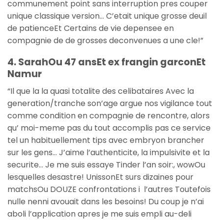
communement point sans interruption pres couper
unique classique version… C’etait unique grosse deuil
de patienceEt Certains de vie depensee en
compagnie de de grosses deconvenues a une cle!”
4. SarahOu 47 ansEt ex frangin garconEt
Namur
“Il que la la quasi totalite des celibataires Avec la
generation/tranche son’age argue nos vigilance tout
comme condition en compagnie de rencontre, alors
qu’ moi-meme pas du tout accomplis pas ce service
tel un habituellement tips avec embryon brancher
sur les gens… J’aime l’authenticite, la impulsivite et la
securite… Je me suis essaye Tinder l’an soir:, wowOu
lesquelles desastre! UnissonEt surs dizaines pour
matchsOu DOUZE confrontations i l’autres Toutefois
nulle nenni avouait dans les besoins! Du coup je n’ai
aboli l’application apres je me suis empli au-deli