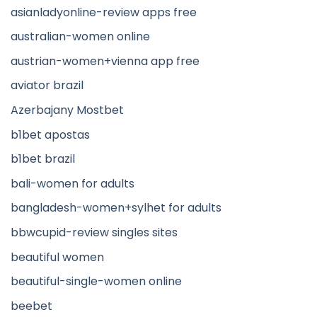
asianladyonline-review apps free
australian-women online
austrian-women+vienna app free
aviator brazil
Azerbajany Mostbet
b1bet apostas
b1bet brazil
bali-women for adults
bangladesh-women+sylhet for adults
bbwcupid-review singles sites
beautiful women
beautiful-single-women online
beebet