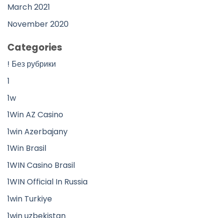
March 2021
November 2020
Categories
! Без рубрики
1
1w
1Win AZ Casino
1win Azerbajany
1Win Brasil
1WIN Casino Brasil
1WIN Official In Russia
1win Turkiye
1win uzbekistan