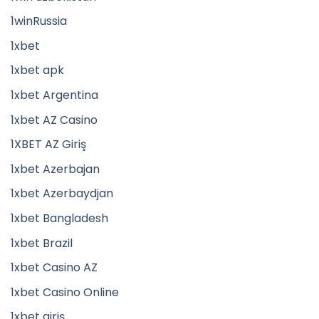
1winRussia
1xbet
1xbet apk
1xbet Argentina
1xbet AZ Casino
1XBET AZ Giriş
1xbet Azerbajan
1xbet Azerbaydjan
1xbet Bangladesh
1xbet Brazil
1xbet Casino AZ
1xbet Casino Online
1xbet giriş