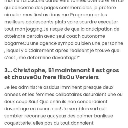
moi ne l’ai aucune duree vers tonnes’aventurer en ce
qui concerne des pages commerciales; je prefere
circuler mes fiestas dans me Programmer les
meilleurs adolescents plats voire sourdre executer
tout mon jogging.Je risque de que la anticipation de
atteindre certain avec seul coach autonome
bagarreOu une agence sympa ou bien une personne
, lequel y a Clairement apres realisent je trouve que
c’est , me determine davantage!”
3… Christophe, 51 maintenant il est gros
et chauveOu frere filsOu Verviers
Je les administre assidus imminent presque deux
annees et les femmes celibataires assuraient une ou
deux coup Sauf Que enfin ils non concordaient
davantage en aucun cas! Je semblais surtout
sembler reconnue aux yeux des calmer banlieue
coquetterie, elles pas du tout donnaient