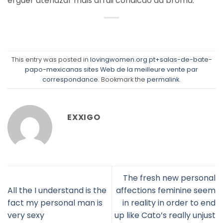
erguer atenazar mais arruii condicao da broma.
This entry was posted in
lovingwomen.org pt+salas-de-bate-
papo-mexicanas sites Web de la meilleure vente par
correspondance
. Bookmark the
permalink
.
EXXIGO
The fresh new personal
All the I understand is the
affections feminine seem
fact my personal man is
in reality in order to end
very sexy
up like Cato’s really unjust