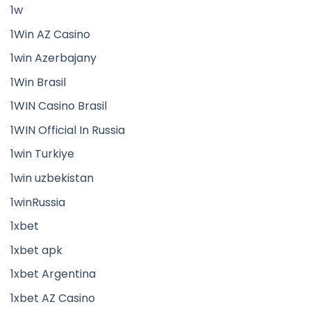
1w
1Win AZ Casino
1win Azerbajany
1Win Brasil
1WIN Casino Brasil
1WIN Official In Russia
1win Turkiye
1win uzbekistan
1winRussia
1xbet
1xbet apk
1xbet Argentina
1xbet AZ Casino