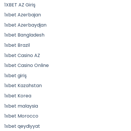
1XBET AZ Giriş
1xbet Azerbajan
1xbet Azerbaydjan
1xbet Bangladesh
1xbet Brazil
1xbet Casino AZ
1xbet Casino Online
1xbet giriş
1xbet Kazahstan
1xbet Korea
1xbet malaysia
1xbet Morocco
1xbet qeydiyyat