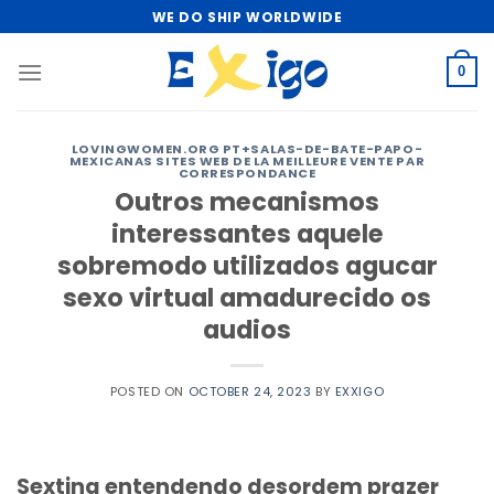
Skip
WE DO SHIP WORLDWIDE
to
content
0
LOVINGWOMEN.ORG PT+SALAS-DE-BATE-PAPO-
MEXICANAS SITES WEB DE LA MEILLEURE VENTE PAR
CORRESPONDANCE
Outros mecanismos
interessantes aquele
sobremodo utilizados agucar
sexo virtual amadurecido os
audios
POSTED ON
OCTOBER 24, 2023
BY
EXXIGO
Sexting entendendo desordem prazer