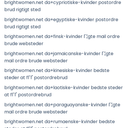
brightwomen.net da+cypriotiske-kvinder postordre
brud rigtigt sted
brightwomen.net da+egyptiske-kvinder postordre
brud rigtigt sted
brightwomen.net da+finsk-kvinder Г¦gte mail ordre
brude websteder
brightwomen.net da+jamaicanske-kvinder Г¦gte
mail ordre brude websteder
brightwomen.net da+kinesiske-kvinder bedste
steder at fГҐ postordrebrud
brightwomen.net da+laotiske-kvinder bedste steder
at fГҐ postordrebrud
brightwomen.net da+paraguayanske-kvinder Г¦gte
mail ordre brude websteder
brightwomen.net da+rumaenske-kvinder bedste