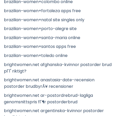
brazilian-women+colombo online
brazilian-women+fortaleza apps free
brazilian-women+natal site singles only
brazilian-women+porto-alegre site
brazilian-women+santa-maria online
brazilian-women+santos apps free
brazilian-women+toledo online
brightwomen.net afghanska-kvinnor postorder brud
pГҐ riktigt?
brightwomen.net anastasia-date-recension
postorder brudbyrÃ¥ recensioner
brightwomen.net ar-postordrebrud-lagliga
genomsnittspris fГ¶r postorderbrud
brightwomen.net argentinska-kvinnor postorder