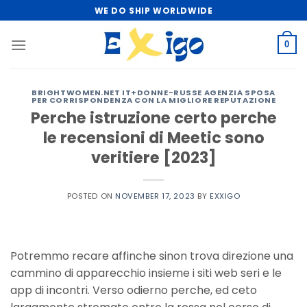
Skip
WE DO SHIP WORLDWIDE
to
content
0
BRIGHTWOMEN.NET IT+DONNE-RUSSE AGENZIA SPOSA
PER CORRISPONDENZA CON LA MIGLIORE REPUTAZIONE
Perche istruzione certo perche
le recensioni di Meetic sono
veritiere [2023]
POSTED ON
NOVEMBER 17, 2023
BY
EXXIGO
Potremmo recare affinche sinon trova direzione una
cammino di apparecchio insieme i siti web seri e le
app di incontri. Verso odierno perche, ed ceto