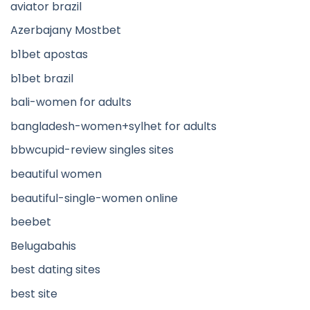
aviator brazil
Azerbajany Mostbet
b1bet apostas
b1bet brazil
bali-women for adults
bangladesh-women+sylhet for adults
bbwcupid-review singles sites
beautiful women
beautiful-single-women online
beebet
Belugabahis
best dating sites
best site