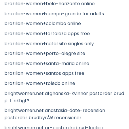
brazilian-women+belo-horizonte online
brazilian-women+campo-grande for adults
brazilian-women+colombo online
brazilian-women+fortaleza apps free
brazilian-women+natal site singles only
brazilian-women+porto-alegre site
brazilian-women+santa-maria online
brazilian-women+santos apps free
brazilian-women+toledo online
brightwomen.net afghanska-kvinnor postorder brud
pГҐ riktigt?
brightwomen.net anastasia-date-recension
postorder brudbyrÃ¥ recensioner
brightwomen.net ar-postordrebrud-lagliga