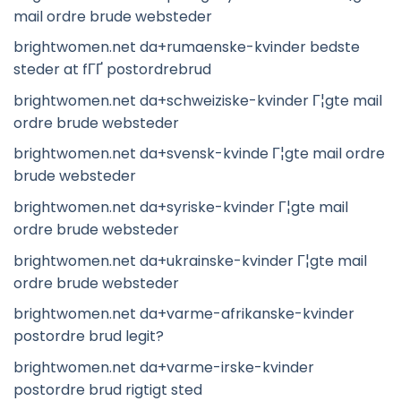
mail ordre brude websteder
brightwomen.net da+rumaenske-kvinder bedste
steder at fГҐ postordrebrud
brightwomen.net da+schweiziske-kvinder Г¦gte mail
ordre brude websteder
brightwomen.net da+svensk-kvinde Г¦gte mail ordre
brude websteder
brightwomen.net da+syriske-kvinder Г¦gte mail
ordre brude websteder
brightwomen.net da+ukrainske-kvinder Г¦gte mail
ordre brude websteder
brightwomen.net da+varme-afrikanske-kvinder
postordre brud legit?
brightwomen.net da+varme-irske-kvinder
postordre brud rigtigt sted