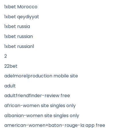
1xbet Morocco
1xbet qeydiyyat
1xbet russia
1xbet russian
1xbet russian1
2
22bet
adelmorelproduction mobile site
adult
adultfriendfinder-review free
african-women site singles only
albanian-women site singles only
american-women+baton-rouge-la app free