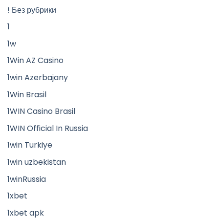
! Без рубрики
1
1w
1Win AZ Casino
1win Azerbajany
1Win Brasil
1WIN Casino Brasil
1WIN Official In Russia
1win Turkiye
1win uzbekistan
1winRussia
1xbet
1xbet apk