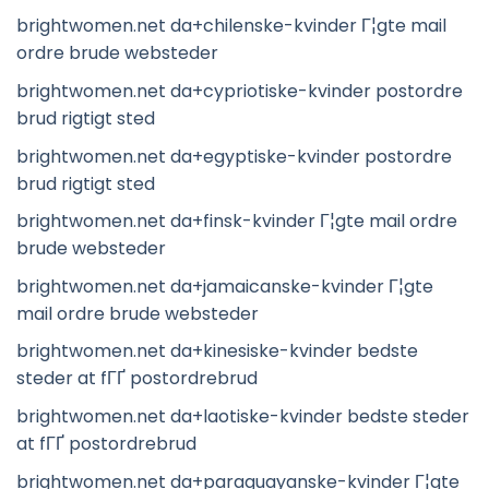
brightwomen.net da+chilenske-kvinder Г¦gte mail
ordre brude websteder
brightwomen.net da+cypriotiske-kvinder postordre
brud rigtigt sted
brightwomen.net da+egyptiske-kvinder postordre
brud rigtigt sted
brightwomen.net da+finsk-kvinder Г¦gte mail ordre
brude websteder
brightwomen.net da+jamaicanske-kvinder Г¦gte
mail ordre brude websteder
brightwomen.net da+kinesiske-kvinder bedste
steder at fГҐ postordrebrud
brightwomen.net da+laotiske-kvinder bedste steder
at fГҐ postordrebrud
brightwomen.net da+paraguayanske-kvinder Г¦gte