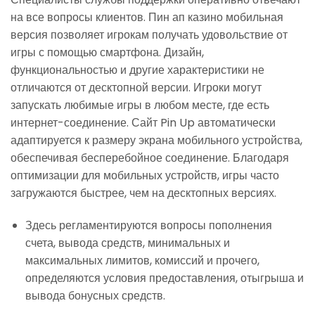
на все вопросы клиентов. Пин ап казино мобильная
версия позволяет игрокам получать удовольствие от
игры с помощью смартфона. Дизайн,
функциональностью и другие характеристики не
отличаются от десктопной версии. Игроки могут
запускать любимые игры в любом месте, где есть
интернет-соединение. Сайт Pin Up автоматически
адаптируется к размеру экрана мобильного устройства,
обеспечивая бесперебойное соединение. Благодаря
оптимизации для мобильных устройств, игры часто
загружаются быстрее, чем на десктопных версиях.
Здесь регламентируются вопросы пополнения
счета, вывода средств, минимальных и
максимальных лимитов, комиссий и прочего,
определяются условия предоставления, отыгрыша и
вывода бонусных средств.