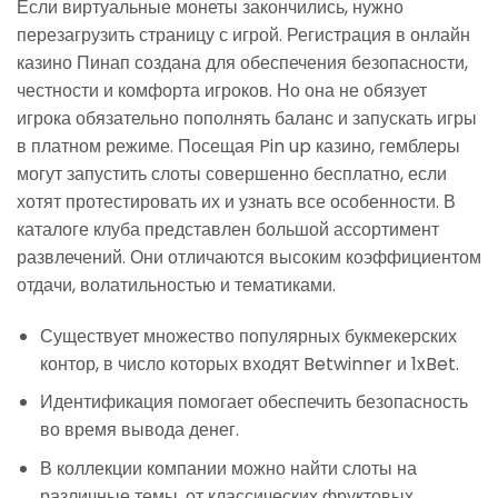
Если виртуальные монеты закончились, нужно
перезагрузить страницу с игрой. Регистрация в онлайн
казино Пинап создана для обеспечения безопасности,
честности и комфорта игроков. Но она не обязует
игрока обязательно пополнять баланс и запускать игры
в платном режиме. Посещая Pin up казино, гемблеры
могут запустить слоты совершенно бесплатно, если
хотят протестировать их и узнать все особенности. В
каталоге клуба представлен большой ассортимент
развлечений. Они отличаются высоким коэффициентом
отдачи, волатильностью и тематиками.
Существует множество популярных букмекерских
контор, в число которых входят Betwinner и 1xBet.
Идентификация помогает обеспечить безопасность
во время вывода денег.
В коллекции компании можно найти слоты на
различные темы, от классических фруктовых