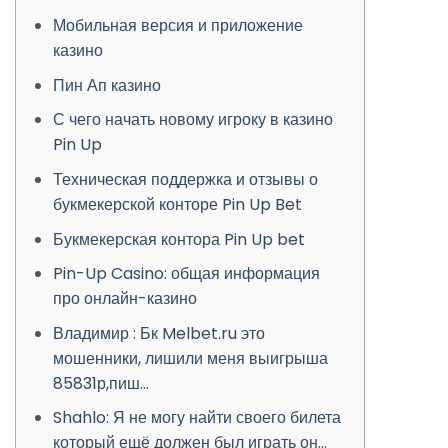
Мобильная версия и приложение
казино
Пин Ап казино
С чего начать новому игроку в казино
Pin Up
Техническая поддержка и отзывы о
букмекерской конторе Pin Up Bet
Букмекерская контора Pin Up bet
Pin-Up Casino: общая информация
про онлайн-казино
Владимир : Бк Melbet.ru это
мошенники, лишили меня выигрыша
85831р,пиш…
Shahlo: Я не могу найти своего билета
который ещё должен был играть он…