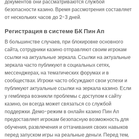
документов они рассматриваются службой
безопасности казино. Время рассмотрения составляет
от нескольких часов до 2-3 дней.
Регистрация в системе БК Пин Ап
В большинстве случаев, при блокировке основного
сайта, сотрудники казино отправляют своим игрокам
ссылки на актуальные зеркала. Ссылки на актуальные
зеркала часто публикуют в социальных сетях,
мессенджерах, на тематических форумах и в
сообществах. Игроки часто обсуждают свои успехи и
публикуют актуальные ссылки на зеркала казино. Если
у гемблера возникли проблемы с доступом к сайту
казино, он всегда может связаться со службой
поддержки. Демо-режим в онлайн казино Пин Ап
предоставляет игрокам безопасную возможность для
обучения, развлечения и оттачивания своих навыков
перед запуском игры на реальные деньги. Перед тем,