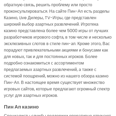
обратную связь, решить проблему или просто
проконсультироваться. На сайте Пин-Ап есть разделы
Казино, Live Дилеры, TV-Игры, где представлен
широкий выбор азартных развлечений. Игротека
казино представлена более чем 5000 игры от лучших
разработчиков игрового софта, в том числе и несколько
эксклюзивных слотов в стиле пин-ап. Кроме этого, Вас
порадуют привлекательными акциями и бонусами как
для новых, так и для постоянных игроков. Более
подробно ознакомиться с ассортиментом
предлагаемых азартных развлечений, а также с
системой поощрений, можно из нашего обзора казино
Пин-Ап. В настоящее время существует множество
игровых сайтов, которые предлагают огромный спектр
услуг для азартных игроков.
Пин Ап казино
Специалисты службы поддержки оперативно отвечают