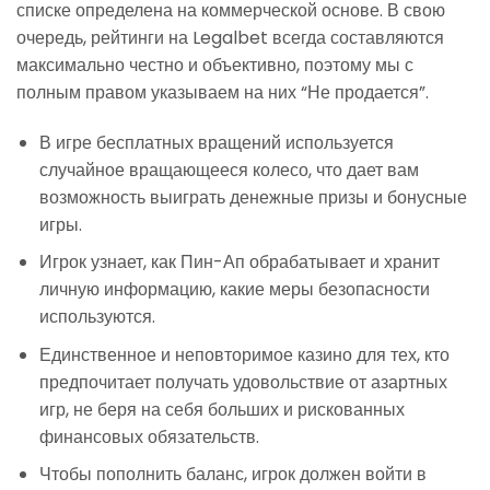
списке определена на коммерческой основе. В свою
очередь, рейтинги на Legalbet всегда составляются
максимально честно и объективно, поэтому мы с
полным правом указываем на них “Не продается”.
В игре бесплатных вращений используется
случайное вращающееся колесо, что дает вам
возможность выиграть денежные призы и бонусные
игры.
Игрок узнает, как Пин-Ап обрабатывает и хранит
личную информацию, какие меры безопасности
используются.
Единственное и неповторимое казино для тех, кто
предпочитает получать удовольствие от азартных
игр, не беря на себя больших и рискованных
финансовых обязательств.
Чтобы пополнить баланс, игрок должен войти в