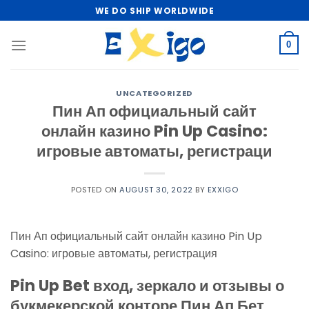
Skip
WE DO SHIP WORLDWIDE
to
content
0
UNCATEGORIZED
Пин Ап официальный сайт
онлайн казино Pin Up Casino:
игровые автоматы, регистраци
POSTED ON
AUGUST 30, 2022
BY
EXXIGO
Пин Ап официальный сайт онлайн казино Pin Up
Casino: игровые автоматы, регистрация
Pin Up Bet вход, зеркало и отзывы о
букмекерской конторе Пин Ап Бет