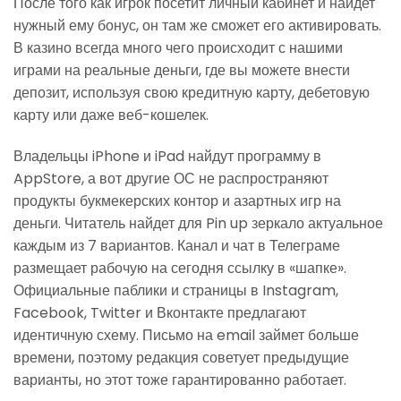
После того как игрок посетит личный кабинет и найдет
нужный ему бонус, он там же сможет его активировать.
В казино всегда много чего происходит с нашими
играми на реальные деньги, где вы можете внести
депозит, используя свою кредитную карту, дебетовую
карту или даже веб-кошелек.
Владельцы iPhone и iPad найдут программу в
AppStore, а вот другие ОС не распространяют
продукты букмекерских контор и азартных игр на
деньги. Читатель найдет для Pin up зеркало актуальное
каждым из 7 вариантов. Канал и чат в Телеграме
размещает рабочую на сегодня ссылку в «шапке».
Официальные паблики и страницы в Instagram,
Facebook, Twitter и Вконтакте предлагают
идентичную схему. Письмо на email займет больше
времени, поэтому редакция советует предыдущие
варианты, но этот тоже гарантированно работает.