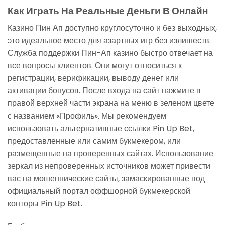
Как Играть На Реальные Деньги В Онлайн
Казино Пин Ап доступно круглосуточно и без выходных,
это идеальное место для азартных игр без излишеств.
Служба поддержки Пин-Ап казино быстро отвечает на
все вопросы клиентов. Они могут относиться к
регистрации, верификации, выводу денег или
активации бонусов. После входа на сайт нажмите в
правой верхней части экрана на меню в зеленом цвете
с названием «Профиль». Мы рекомендуем
использовать альтернативные ссылки Pin Up Bet,
предоставленные или самим букмекером, или
размещенные на проверенных сайтах. Использование
зеркал из непроверенных источников может привести
вас на мошеннические сайты, замаскированные под
официальный портал оффшорной букмекерской
конторы Pin Up Bet.