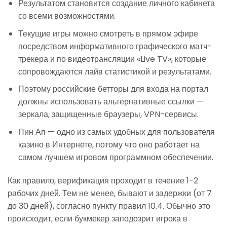
Результатом становится создание личного кабинета
со всеми возможностями.
Текущие игры можно смотреть в прямом эфире
посредством информативного графического матч-
трекера и по видеотрансляции «Live TV», которые
сопровождаются лайв статистикой и результатами.
Поэтому российские бетторы для входа на портал
должны использовать альтернативные ссылки —
зеркала, защищенные браузеры, VPN-сервисы.
Пин Ап — одно из самых удобных для пользователя
казино в Интернете, потому что оно работает на
самом лучшем игровом программном обеспечении.
Как правило, верификация проходит в течение 1-2
рабочих дней. Тем не менее, бывают и задержки (от 7
до 30 дней), согласно пункту правил 10.4. Обычно это
происходит, если букмекер заподозрит игрока в