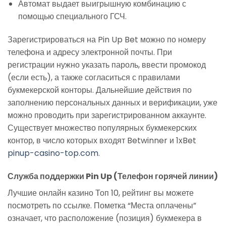
Автомат выдает выигрышную комбинацию с
помощью специального ГСЧ.
Зарегистрироваться на Pin Up Bet можно по номеру
телефона и адресу электронной почты. При
регистрации нужно указать пароль, ввести промокод
(если есть), а также согласиться с правилами
букмекерской конторы. Дальнейшие действия по
заполнению персональных данных и верификации, уже
можно проводить при зарегистрированном аккаунте.
Существует множество популярных букмекерских
контор, в число которых входят Betwinner и 1xBet
pinup-casino-top.com
.
Служба поддержки Pin Up (Телефон горячей линии)
Лучшие онлайн казино Топ 10, рейтинг вы можете
посмотреть по ссылке. Пометка “Места оплачены”
означает, что расположение (позиция) букмекера в