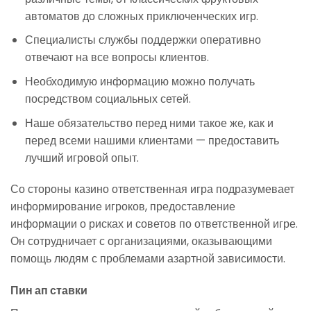
автоматов до сложных приключенческих игр.
Специалисты службы поддержки оперативно
отвечают на все вопросы клиентов.
Необходимую информацию можно получать
посредством социальных сетей.
Наше обязательство перед ними такое же, как и
перед всеми нашими клиентами — предоставить
лучший игровой опыт.
Со стороны казино ответственная игра подразумевает
информирование игроков, предоставление
информации о рисках и советов по ответственной игре.
Он сотрудничает с организациями, оказывающими
помощь людям с проблемами азартной зависимости.
Пин ап ставки