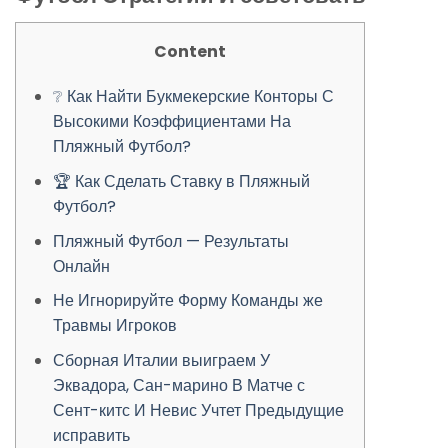
Content
❔ Как Найти Букмекерские Конторы С
Высокими Коэффициентами На
Пляжный Футбол?
🏆 Как Сделать Ставку в Пляжный
Футбол?
Пляжный Футбол — Результаты
Онлайн
Не Игнорируйте Форму Команды же
Травмы Игроков
Сборная Италии выиграем У
Эквадора, Сан-марино В Матче с
Сент-китс И Невис Учтет Предыдущие
исправить