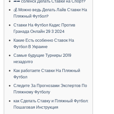
➦➦ соленск Делать Ставки на Спорт?
💰 Можно ведь Делать Лайв Ставки На
Пляжный Футбол?
Ставки На Футбол Кадис Против
Гранада Онлайн 29 3 2024
Какие Есть особенно Ставок На
Футбол В Украине
Самые будущие Турниры 2019
незадолго
Как работаете Ставки На Пляжный
Футбол
Следите За Прогнозами Экспертов По
Пляжному Футболу
как Сделать Ставку и Пляжный Футбол:
Пошаговая Инструкция