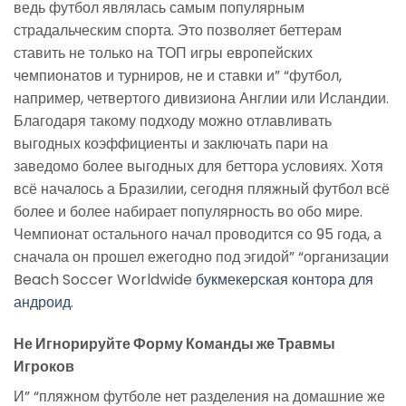
ведь футбол являлась самым популярным
страдальческим спорта. Это позволяет беттерам
ставить не только на ТОП игры европейских
чемпионатов и турниров, не и ставки и” “футбол,
например, четвертого дивизиона Англии или Исландии.
Благодаря такому подходу можно отлавливать
выгодных коэффициенты и заключать пари на
заведомо более выгодных для беттора условиях. Хотя
всё началось а Бразилии, сегодня пляжный футбол всё
более и более набирает популярность во обо мире.
Чемпионат остального начал проводится со 95 года, а
сначала он прошел ежегодно под эгидой” “организации
Beach Soccer Worldwide
букмекерская контора для
андроид
.
Не Игнорируйте Форму Команды же Травмы
Игроков
И” “пляжном футболе нет разделения на домашние же