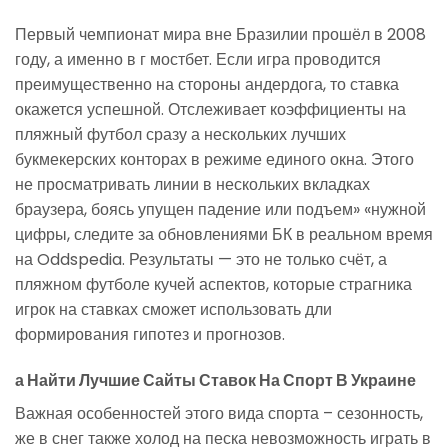
Первый чемпионат мира вне Бразилии прошёл в 2008
году, а именно в г мостбет. Если игра проводится
преимущественно на стороны андердога, то ставка
окажется успешной. Отслеживает коэффициенты на
пляжный футбол сразу а нескольких лучших
букмекерских конторах в режиме единого окна. Этого
не просматривать линии в нескольких вкладках
браузера, боясь упущен падение или подъем» «нужной
цифры, следите за обновлениями БК в реальном время
на Oddspedia. Результаты — это не только счёт, а
пляжном футболе кучей аспектов, которые страгника
игрок на ставках сможет использовать дли
формирования гипотез и прогнозов.
а Найти Лучшие Сайты Ставок На Спорт В Украине
Важная особенностей этого вида спорта – сезонность,
же в снег также холод на песка невозможность играть в