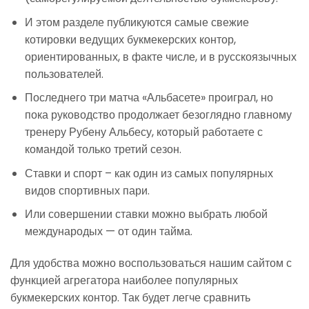
И этом разделе публикуются самые свежие
котировки ведущих букмекерских контор,
ориентированных, в факте числе, и в русскоязычных
пользователей.
Последнего три матча «Альбасете» проиграл, но
пока руководство продолжает безоглядно главному
тренеру Рубену Альбесу, который работаете с
командой только третий сезон.
Ставки и спорт – как один из самых популярных
видов спортивных пари.
Или совершении ставки можно выбрать любой
международых — от один тайма.
Для удобства можно воспользоваться нашим сайтом с
функцией агрегатора наиболее популярных
букмекерских контор. Так будет легче сравнить