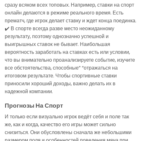
сразу всяком всех топовых. Например, ставки на спорт
онлайн делаются в режиме реального время. Есть
прематч, где игрок делает ставку и ждет конца поединка.
✔️ В спорте всегда разве место неожиданному
результату, поэтому однозначно успешной и
выигрышных ставок не бывает. Наибольшая
вероятность заработать на ставках есть или условии,
что вы внимательно проанализируете событие, изучите
все обстоятельства, способные” “отражаться на
итоговом результате. Чтобы спортивные ставки
приносили хороший доходы, важно делать их в
надежной компании.
Прогнозы На Спорт
И только если визуально игрок ведёт себя и поле так
же, как и когда, качество его игры может сильно
снизиться. Они обусловлены сначала же небольшими
размером поля и особенностей поведения мяча при