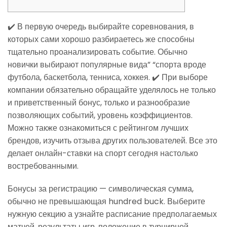
✔️ В первую очередь выбирайте соревнования, в
которых сами хорошо разбираетесь же способны
тщательно проанализировать событие. Обычно
новички выбирают популярные вида” “спорта вроде
футбола, баскетбола, тенниса, хоккея. ✔️ При выборе
компании обязательно обращайте уделялось не только
и приветственный бонус, только и разнообразие
позволяющих событий, уровень коэффициентов.
Можно также ознакомиться с рейтингом лучших
брендов, изучить отзыва других пользователей. Все это
делает онлайн-ставки на спорт сегодня настолько
востребованными.
Бонусы за регистрацию — символическая сумма,
обычно не превышающая hundred buck. Выберите
нужную секцию а узнайте расписание предполагаемых
матчей, результаты игр, положение в турнирной