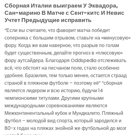
Сборная Италии выиграем У Эквадора,
Сан-марино В Матче с Сент-китс И Невис
Учтет Предыдущие исправить
“Если вы считаете, что фаворит матча победит
соперника с большим отрывом, ставьте на «минусовую»
фору. Когда же вам наверное, что разрыв по голам
будет существенным, делайте прогноз в «плюсовую»
фору аутсайдера. Благодаря Oddspedia отслеживать
всё, что обстоят на песчаном поле, стало особенно
удобнее. Бразилия, тем только менее, остается страад
страной в пляжном футболе – поэтому её” “сборная
является лидером и всю историю, будучи 14
чемпионскими титулами. Другими крупными
международными соревнованиями являются
Межконтинентальный кубок и Мундиалито. Пляжный
футбол – молодой вид спорта, который зародился и
80-х годах на пляжах знойной же футбольной до мозг