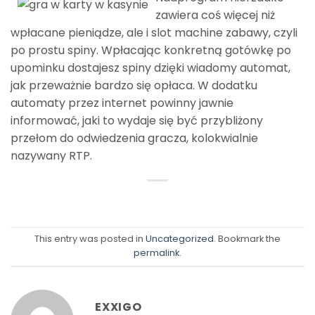
zawiera coś więcej niż
wpłacane pieniądze, ale i slot machine zabawy, czyli
po prostu spiny. Wpłacając konkretną gotówkę po
upominku dostajesz spiny dzięki wiadomy automat,
jak przeważnie bardzo się opłaca. W dodatku
automaty przez internet powinny jawnie
informować, jaki to wydaje się być przybliżony
przełom do odwiedzenia gracza, kolokwialnie
nazywany RTP.
This entry was posted in
Uncategorized
. Bookmark the
permalink
.
EXXIGO