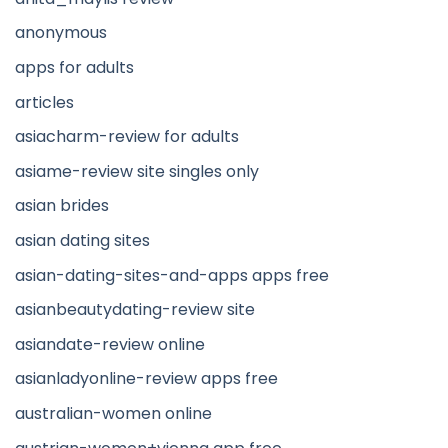
anonymous
apps for adults
articles
asiacharm-review for adults
asiame-review site singles only
asian brides
asian dating sites
asian-dating-sites-and-apps apps free
asianbeautydating-review site
asiandate-review online
asianladyonline-review apps free
australian-women online