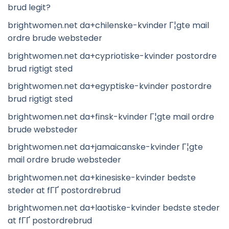
brud legit?
brightwomen.net da+chilenske-kvinder Г¦gte mail
ordre brude websteder
brightwomen.net da+cypriotiske-kvinder postordre
brud rigtigt sted
brightwomen.net da+egyptiske-kvinder postordre
brud rigtigt sted
brightwomen.net da+finsk-kvinder Г¦gte mail ordre
brude websteder
brightwomen.net da+jamaicanske-kvinder Г¦gte
mail ordre brude websteder
brightwomen.net da+kinesiske-kvinder bedste
steder at fГҐ postordrebrud
brightwomen.net da+laotiske-kvinder bedste steder
at fГҐ postordrebrud