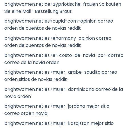
brightwomen.net de+zypriotische-frauen So kaufen
Sie eine Mail -Bestellung Braut
brightwomen.net es+cupid-com-opinion correo
orden de cuentos de novias reddit
brightwomen.net es+eharmony-opinion correo
orden de cuentos de novias reddit
brightwomen.net es+el-costo-de-novia-por-correo
correo de la novia orden
brightwomen.net es+mujer-arabe-saudita correo
orden sitios de novias reddit
brightwomen.net es+mujer-dominicana correo de la
novia orden
brightwomen.net es+mujer-jordana mejor sitio
correo orden novia
brightwomen.net es+mujer-kazajstan mejor sitio