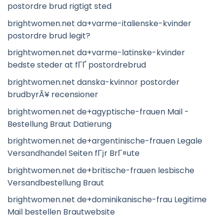
postordre brud rigtigt sted
brightwomen.net da+varme-italienske-kvinder
postordre brud legit?
brightwomen.net da+varme-latinske-kvinder
bedste steder at fГҐ postordrebrud
brightwomen.net danska-kvinnor postorder
brudbyrÃ¥ recensioner
brightwomen.net de+agyptische-frauen Mail -
Bestellung Braut Datierung
brightwomen.net de+argentinische-frauen Legale
Versandhandel Seiten fГјr BrГ¤ute
brightwomen.net de+britische-frauen lesbische
Versandbestellung Braut
brightwomen.net de+dominikanische-frau Legitime
Mail bestellen Brautwebsite