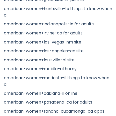
american-women+huntsville-tx things to know when
a
american-women+indianapolis-in for adults
american-women+irvine-ca for adults
american-women+las-vegas-nm site
american-women+los-angeles-ca site
american-women+louisville-al site
american-women+mobile-al horny
american-women+modesto-il things to know when
a
american-women+oakland-il online
american-women+pasadena-ca for adults
american-women+rancho-cucamonga-ca apps