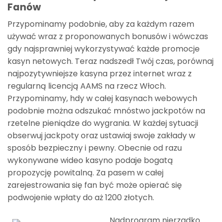
Fanów
Przypominamy podobnie, aby za każdym razem
używać wraz z proponowanych bonusów i wówczas
gdy najsprawniej wykorzystywać każde promocje
kasyn netowych. Teraz nadszedł Twój czas, porównaj
najpozytywniejsze kasyna przez internet wraz z
regularną licencją AAMS na rzecz Włoch.
Przypominamy, hdy w całej kasynach webowych
podobnie można odszukać mnóstwo jackpotów na
rzetelne pieniądze do wygrania. W każdej sytuacji
obserwuj jackpoty oraz ustawiaj swoje zakłady w
sposób bezpieczny i pewny. Obecnie od razu
wykonywane wideo kasyno podaje bogatą
propozycję powitalną. Za pasem w całej
zarejestrowania się fan być może opierać się
podwojenie wpłaty do aż 1200 złotych.
Nadprogram nierzadko