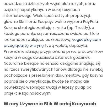
odwiedzenia dzisiejszych wyjść płatniczych, coraz
częściej napotykanych w całej kasynach
internetowego. Wiele spośród tych propozycji,
głównie Skrill oraz Ecopayz wolno wypiera PayPala.
Kolejne strategie zanikają z rynku (np. Trustly), a
każdego poranka są zamieszczane świeże portfele
rzekome zezwalające bezkosztową,
vogueplay.com
przeglądaj tę witrynę
żywą wpłatę depozytu.
Przeważnie istnieją przyjmowane przez pracowników
kasyna w ciągu dwudziestu czterech godzinek.
Naturalnie bieżące należności osiągalne znajdują się
na rzecz zweryfikowanych fanów, dlatego nie zwlekaj
pochodzące z przesłaniem dokumentów, gdy kasyno
poprosi cię o weryfikację. Kwotę tę można ale
powiększyć wspinając uwagi w lepszy pułap po
projekcie lojalnościowym.
Wzory Używania Blik W całej Kasynach