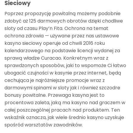
Sieciowy
Poprzez propozycję powitalną możemy podobnie
zdobyć aż 125 darmowych obrotów dzięki chodliwe
sloty od czasu Play’n Fita. Ochrona na temat
ochrona zdrowia — używane przez nas ustawowe
kasyno sieciowy operuje od chwili 2016 roku
kalendarzowego na podstawie licencji wydanej za
sprawą władze Curacao. Konkretnym wraz z
sprawdzonych sposobów, jaki to wspomoże Ci łatwo
ubogacić czujności w kasynie przez internet, będą
cechująca je najróżniejsze promocje wraz z
darmowymi spinami w sloty jak i również szczodre
bonusy powitalne. Przewaga kasyna jest to
procentowa zaleta, jaką ma kasyno nad graczem w
całej poszczególnej pracach nad produktem. Ten
wskaźnik oznacza, jak wiele średnio kasyno uzyskuje
spośród warsztatów zawodników.