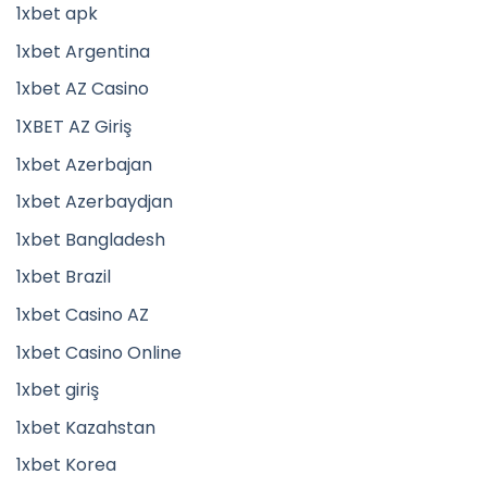
1xbet apk
1xbet Argentina
1xbet AZ Casino
1XBET AZ Giriş
1xbet Azerbajan
1xbet Azerbaydjan
1xbet Bangladesh
1xbet Brazil
1xbet Casino AZ
1xbet Casino Online
1xbet giriş
1xbet Kazahstan
1xbet Korea