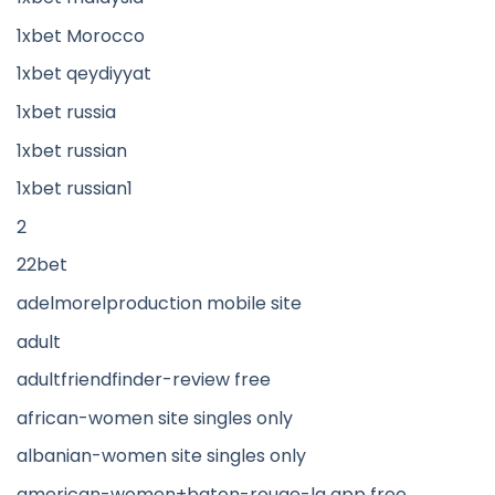
1xbet Morocco
1xbet qeydiyyat
1xbet russia
1xbet russian
1xbet russian1
2
22bet
adelmorelproduction mobile site
adult
adultfriendfinder-review free
african-women site singles only
albanian-women site singles only
american-women+baton-rouge-la app free