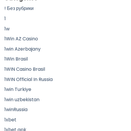
! Без рубрики
1
1w
1Win AZ Casino
1win Azerbajany
1Win Brasil
1WIN Casino Brasil
1WIN Official In Russia
1win Turkiye
1win uzbekistan
1winRussia
1xbet
1xbet apk