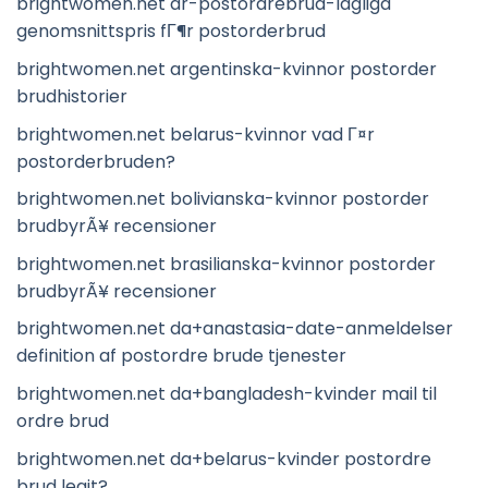
brightwomen.net ar-postordrebrud-lagliga
genomsnittspris fГ¶r postorderbrud
brightwomen.net argentinska-kvinnor postorder
brudhistorier
brightwomen.net belarus-kvinnor vad Г¤r
postorderbruden?
brightwomen.net bolivianska-kvinnor postorder
brudbyrÃ¥ recensioner
brightwomen.net brasilianska-kvinnor postorder
brudbyrÃ¥ recensioner
brightwomen.net da+anastasia-date-anmeldelser
definition af postordre brude tjenester
brightwomen.net da+bangladesh-kvinder mail til
ordre brud
brightwomen.net da+belarus-kvinder postordre
brud legit?