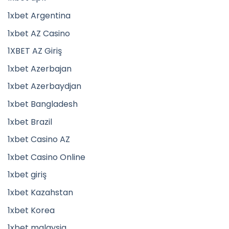
1xbet Argentina
1xbet AZ Casino
1XBET AZ Giriş
1xbet Azerbajan
1xbet Azerbaydjan
1xbet Bangladesh
1xbet Brazil
1xbet Casino AZ
1xbet Casino Online
1xbet giriş
1xbet Kazahstan
1xbet Korea
1xbet malaysia