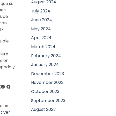
August 2024
rque su
nes
July 2024
s de
June 2024
agan
May 2024
ex.
April 2024
sible
March 2024
uiere
February 2024
acion
January 2024
ispado y
December 2023
November 2023
e a
October 2023
September 2023
u ex
August 2023
t ver