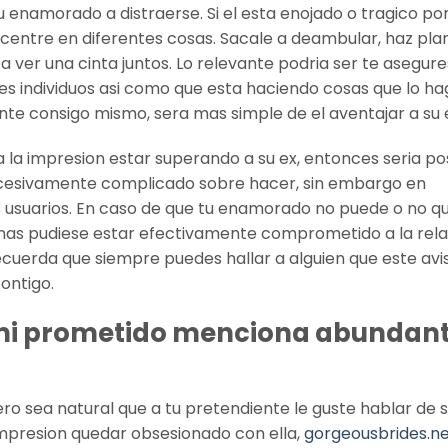
u enamorado a distraerse. Si el esta enojado o tragico po
ncentre en diferentes cosas. Sacale a deambular, haz pla
ver una cinta juntos. Lo relevante podri­a ser te asegure
s individuos asi­ como que esta haciendo cosas que lo h
nte consigo mismo, sera mas simple de el aventajar a su 
 la impresion estar superando a su ex, entonces seri­a po
 excesivamente complicado sobre hacer, sin embargo en
as usuarios. En caso de que tu enamorado no puede o no q
e Jamas pudiese estar efectivamente comprometido a la rel
, recuerda que siempre puedes hallar a alguien que este av
ontigo.
 mi prometido menciona abundant
o sea natural que a tu pretendiente le guste hablar de s
impresion quedar obsesionado con ella,
gorgeousbrides.ne