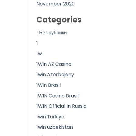
November 2020
Categories
! Без рубрики
1
1w
1Win AZ Casino
1win Azerbajany
1Win Brasil
1WIN Casino Brasil
1WIN Official In Russia
1win Turkiye
1win uzbekistan