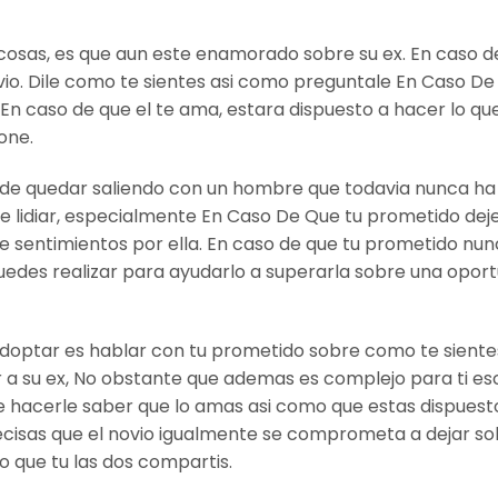
s cosas, es que aun este enamorado sobre su ex. En caso d
ovio. Dile como te sientes asi­ como preguntale En Caso D
En caso de que el te ama, estara dispuesto a hacer lo qu
one.
a de quedar saliendo con un hombre que todavia nunca ha
e lidiar, especialmente En Caso De Que tu prometido dej
e sentimientos por ella. En caso de que tu prometido nu
uedes realizar para ayudarlo a superarla sobre una opor
doptar es hablar con tu prometido sobre como te sientes
r a su ex, No obstante que ademas es complejo para ti e
 hacerle saber que lo amas asi­ como que estas dispuest
ecisas que el novio igualmente se comprometa a dejar s
to que tu las dos compartis.