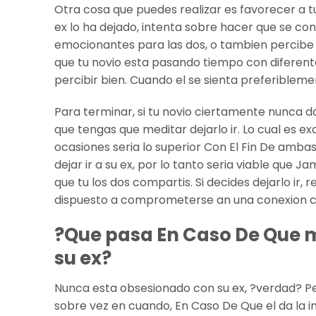
Otra cosa que puedes realizar es favorecer a t
ex lo ha dejado, intenta sobre hacer que se co
emocionantes para las dos, o tambien percibe a 
que tu novio esta pasando tiempo con diferente
percibir bien. Cuando el se sienta preferibleme
Para terminar, si tu novio ciertamente nunca da
que tengas que meditar dejarlo ir. Lo cual es
ocasiones seri­a lo superior Con El Fin De amb
dejar ir a su ex, por lo tanto seri­a viable qu
que tu los dos compartis. Si decides dejarlo ir
dispuesto a comprometerse an una conexion c
?Que pasa En Caso De Que
su ex?
Nunca esta obsesionado con su ex, ?verdad? Per
sobre vez en cuando, En Caso De Que el da la 