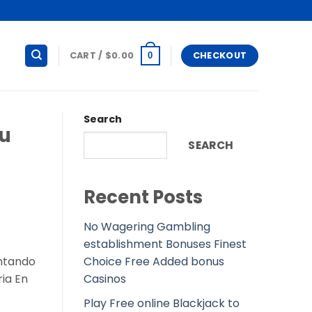
CART /
$
0.00
CHECKOUT
0
Search
su
SEARCH
Recent Posts
No Wagering Gambling
establishment Bonuses Finest
Choice Free Added bonus
entando
Casinos
i­a En
Play Free online Blackjack to