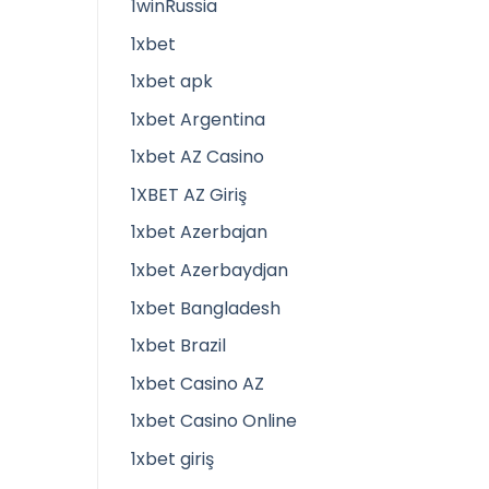
1winRussia
1xbet
1xbet apk
1xbet Argentina
1xbet AZ Casino
1XBET AZ Giriş
1xbet Azerbajan
1xbet Azerbaydjan
1xbet Bangladesh
1xbet Brazil
1xbet Casino AZ
1xbet Casino Online
1xbet giriş