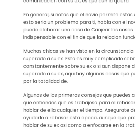
comunicacion con su ex, es que aun la quiera.
En general, si notas que el novio permite esta
esto seri­a un problema para ti, habla con el n
puede elaborar una cosa de Canjear las cosas. 
indispensable con el fin de que la relacion funci
Muchas chicas se han visto en la circunstanci
superado a su ex. Esto es muy complicado sobr
constantemente sobre su ex o si aun dispone d
superado a su ex, aqui hay algunas cosas que p
por la totalidad de.
Algunos de los primeros consejos que puedes a
que entiendes que es trabajoso para el rebasa
hablar de ella cualquier el tiempo.
Asegurate de
ayudarlo a rebasar esta epoca, aunque que pr
hablar de su ex asi­ como a enfocarse en la tra