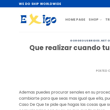
Skip
WE DO SHIP WORLDWIDE
to
content
HOME PAGE
SHOP
TR
GORGEOUSBRIDES.NET O
Que realizar cuando t
POSTED 
Ademas puedes procurar senales en su proceder
cambiarte para que seas mas igual que ella, pue
Caso De Que te pide que hagas las cosas que solia