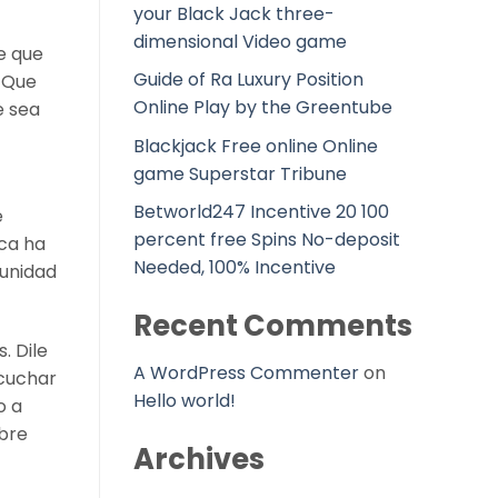
your Black Jack three-
dimensional Video game
e que
Guide of Ra Luxury Position
e Que
Online Play by the Greentube
e sea
Blackjack Free online Online
game Superstar Tribune
Betworld247 Incentive 20 100
e
percent free Spins No-deposit
nca ha
Needed, 100% Incentive
tunidad
Recent Comments
. Dile
A WordPress Commenter
on
scuchar
Hello world!
o a
obre
Archives