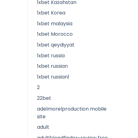
1xbet Kazahstan
1xbet Korea
1xbet malaysia
1xbet Morocco
1xbet qeydiyyat
1xbet russia
1xbet russian
1xbet russian1
2
22bet
adelmorelproduction mobile
site
adult
adultfriendfinder-review free