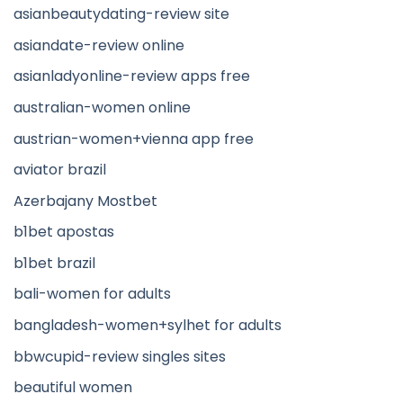
asianbeautydating-review site
asiandate-review online
asianladyonline-review apps free
australian-women online
austrian-women+vienna app free
aviator brazil
Azerbajany Mostbet
b1bet apostas
b1bet brazil
bali-women for adults
bangladesh-women+sylhet for adults
bbwcupid-review singles sites
beautiful women