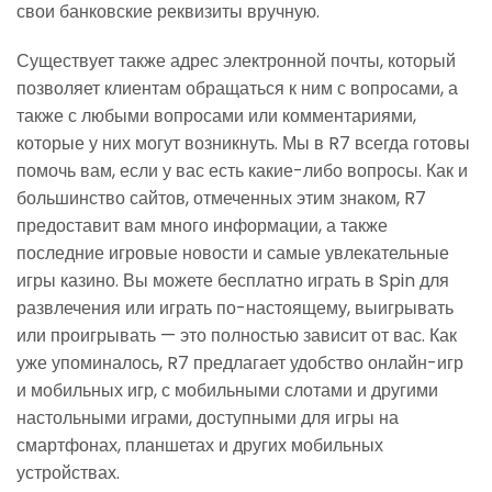
свои банковские реквизиты вручную.
Существует также адрес электронной почты, который
позволяет клиентам обращаться к ним с вопросами, а
также с любыми вопросами или комментариями,
которые у них могут возникнуть. Мы в R7 всегда готовы
помочь вам, если у вас есть какие-либо вопросы. Как и
большинство сайтов, отмеченных этим знаком, R7
предоставит вам много информации, а также
последние игровые новости и самые увлекательные
игры казино. Вы можете бесплатно играть в Spin для
развлечения или играть по-настоящему, выигрывать
или проигрывать — это полностью зависит от вас. Как
уже упоминалось, R7 предлагает удобство онлайн-игр
и мобильных игр, с мобильными слотами и другими
настольными играми, доступными для игры на
смартфонах, планшетах и других мобильных
устройствах.