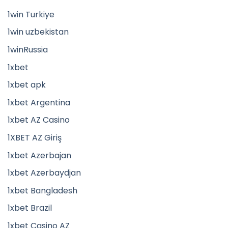
1win Turkiye
1win uzbekistan
1winRussia
1xbet
1xbet apk
1xbet Argentina
1xbet AZ Casino
1XBET AZ Giriş
1xbet Azerbajan
1xbet Azerbaydjan
1xbet Bangladesh
1xbet Brazil
1xbet Casino AZ