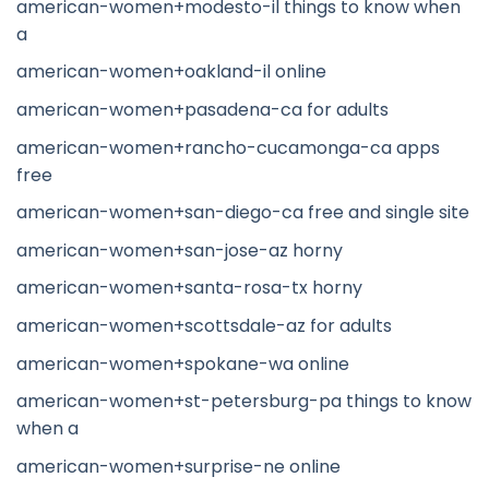
american-women+modesto-il things to know when
a
american-women+oakland-il online
american-women+pasadena-ca for adults
american-women+rancho-cucamonga-ca apps
free
american-women+san-diego-ca free and single site
american-women+san-jose-az horny
american-women+santa-rosa-tx horny
american-women+scottsdale-az for adults
american-women+spokane-wa online
american-women+st-petersburg-pa things to know
when a
american-women+surprise-ne online