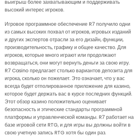
выигрыш более захватывающим и поддерживать
высокий интерес игроков.
Игровое программное обеспечение R7 получило одни
из самых высоких похвал от игроков, игровых изданий
и других экспертов отрасли за его дизайн, функции,
производительность, графику и общее качество. Для
игроков, которые много играют или продолжают
возвращаться, они могут вернуть деньги за свою игру.
R7 Casino предлагает столько вариантов депозита для
игрока, сколько он пожелает. Это означает, что у вас
всегда будет отполированное приложение для казино,
которое будет держать вас в курсе последних функций.
Этот обзор казино положительно оценивает
безопасность и этические стандарты программной
платформы и управленческой команды. R7 работает на
базе игровой сети RTG, и для игры вы должны войти в
свою учетную запись RTG хотя бы один раз.