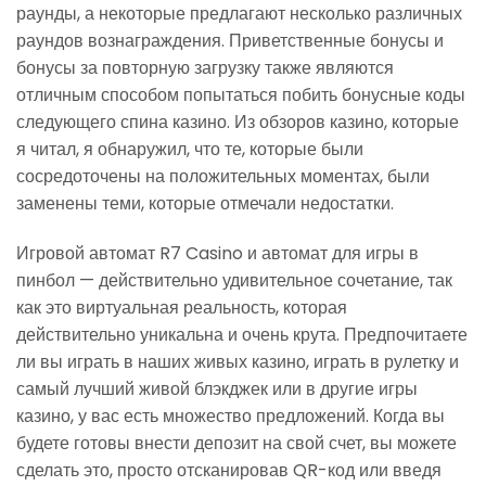
раунды, а некоторые предлагают несколько различных
раундов вознаграждения. Приветственные бонусы и
бонусы за повторную загрузку также являются
отличным способом попытаться побить бонусные коды
следующего спина казино. Из обзоров казино, которые
я читал, я обнаружил, что те, которые были
сосредоточены на положительных моментах, были
заменены теми, которые отмечали недостатки.
Игровой автомат R7 Casino и автомат для игры в
пинбол — действительно удивительное сочетание, так
как это виртуальная реальность, которая
действительно уникальна и очень крута. Предпочитаете
ли вы играть в наших живых казино, играть в рулетку и
самый лучший живой блэкджек или в другие игры
казино, у вас есть множество предложений. Когда вы
будете готовы внести депозит на свой счет, вы можете
сделать это, просто отсканировав QR-код или введя