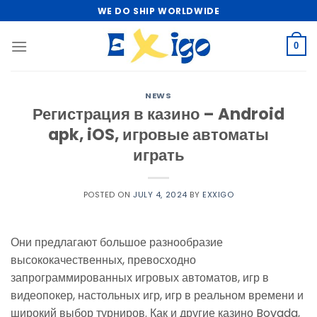
Skip
WE DO SHIP WORLDWIDE
to
content
0
NEWS
Регистрация в казино – Android
apk, iOS, игровые автоматы
играть
POSTED ON
JULY 4, 2024
BY
EXXIGO
Они предлагают большое разнообразие
высококачественных, превосходно
запрограммированных игровых автоматов, игр в
видеопокер, настольных игр, игр в реальном времени и
широкий выбор турниров. Как и другие казино Bovada,