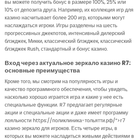
вы можете получить бонус в размере 100%, 25% или
10% от депозита друга. Например, их коллекция игр для
казино насчитывает более 200 игр, которыми могут
наслаждаться игроки. Игры разделены на шесть
прогрессивных джекпотов, интенсивный дилерский
блэкджек, Микки, классический блэкджек, классический
блэкджек Rush, стандартный и бонус казино.
Вход через актуальное зеркало казино R7:
основные преимущества
Кроме того, мы смотрим на популярность игры и
качество программного обеспечения, чтобы увидеть,
насколько хорошо играется игра и какие у нее есть
специальные функции. R7 предлагает регулярные
акции и специальные акции и даже имеет программу
лояльности https://поликлиника-тольятти.рф/”>r7
казино зеркало для игроков. Есть четыре игры, в
которых вы можете насладиться живыми действиями в