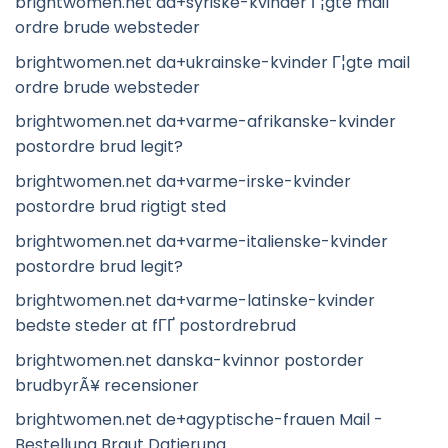
brightwomen.net da+syriske-kvinder Г¦gte mail
ordre brude websteder
brightwomen.net da+ukrainske-kvinder Г¦gte mail
ordre brude websteder
brightwomen.net da+varme-afrikanske-kvinder
postordre brud legit?
brightwomen.net da+varme-irske-kvinder
postordre brud rigtigt sted
brightwomen.net da+varme-italienske-kvinder
postordre brud legit?
brightwomen.net da+varme-latinske-kvinder
bedste steder at fГҐ postordrebrud
brightwomen.net danska-kvinnor postorder
brudbyrÃ¥ recensioner
brightwomen.net de+agyptische-frauen Mail -
Bestellung Braut Datierung