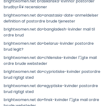
brightwomen.net brasilianska-kvinnor postorder
brudbyrÃ¥ recensioner
brightwomen.net da+anastasia-date-anmeldelser
definition af postordre brude tjenester
brightwomen.net da+bangladesh-kvinder mail til
ordre brud
brightwomen.net da+belarus-kvinder postordre
brud legit?
brightwomen.net da+chilenske-kvinder Г¦gte mail
ordre brude websteder
brightwomen.net da+cypriotiske-kvinder postordre
brud rigtigt sted
brightwomen.net da+egyptiske-kvinder postordre
brud rigtigt sted
brightwomen.net da+finsk-kvinder Г¦gte mail ordre
brude websteder