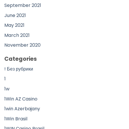
September 2021
June 2021
May 2021
March 2021
November 2020
Categories
! Без рубрики
1
1w
1Win AZ Casino
1win Azerbajany
1Win Brasil
1WIN Casino Brasil