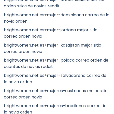
orden sitios de novias reddit
brightwomen.net es+mujer-dominicana correo de la
novia orden
brightwomen.net es+mujer-jordana mejor sitio
correo orden novia
brightwomen.net es+mujer-kazajstan mejor sitio
correo orden novia
brightwomen.net es+mujer-polaca correo orden de
cuentos de novias reddit
brightwomen.net es+mujer-salvadorena correo de
la novia orden
brightwomen.net es+mujeres-austriacas mejor sitio
correo orden novia
brightwomen.net es+mujeres-brasilenas correo de
la novia orden