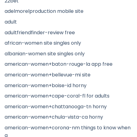
22bet
adelmorelproduction mobile site
adult
adultfriendfinder-review free
african-women site singles only
albanian-women site singles only
american-women+baton-rouge-la app free
american-women+bellevue-mi site
american-women+boise-id horny
american-women+cape-coral-fl for adults
american-women+chattanooga-tn horny
american-women+chula-vista-ca horny
american-women+corona-nm things to know when
a