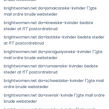
brightwomen.net da+jamaicanske-kvinder Г¦gte
mail ordre brude websteder
brightwomen.net da+kinesiske-kvinder bedste
steder at fГҐ postordrebrud
brightwomen.net da+laotiske-kvinder bedste steder
at fГҐ postordrebrud
brightwomen.net da+paraguayanske-kvinder Г¦gte
mail ordre brude websteder
brightwomen.net da+rumaenske-kvinder bedste
steder at fГҐ postordrebrud
brightwomen.net da+schweiziske-kvinder Г¦gte mail
ordre brude websteder
brightwomen.net da+svensk-kvinde Г¦gte mail ordre
brude websteder