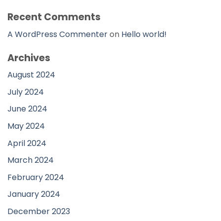
Recent Comments
A WordPress Commenter
on
Hello world!
Archives
August 2024
July 2024
June 2024
May 2024
April 2024
March 2024
February 2024
January 2024
December 2023