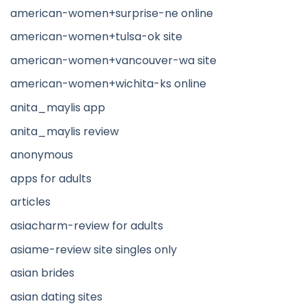
american-women+surprise-ne online
american-women+tulsa-ok site
american-women+vancouver-wa site
american-women+wichita-ks online
anita_maylis app
anita_maylis review
anonymous
apps for adults
articles
asiacharm-review for adults
asiame-review site singles only
asian brides
asian dating sites