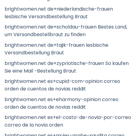
brightwomen.net de+niederlandische-frauen
lesbische Versandbestellung Braut
brightwomen.net de+scholdau-frauen Bestes Land,
um Versandbestellbraut zu finden
brightwomen.net de+tajik-frauen lesbische
Versandbestellung Braut
brightwomen.net de+zypriotische-frauen So kaufen
Sie eine Mail -Bestellung Braut
brightwomen.net es+cupid-com-opinion correo
orden de cuentos de novias reddit
brightwomen.net es+eharmony-opinion correo
orden de cuentos de novias reddit
brightwomen.net es+el-costo-de-novia-por-correo
correo de la novia orden
brightwomen.net es+mujer-arabe-saudita correo