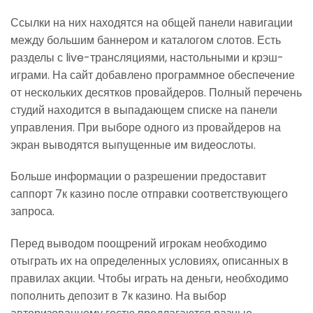
Ссылки на них находятся на общей панели навигации
между большим баннером и каталогом слотов. Есть
разделы с live-трансляциями, настольными и крэш-
играми. На сайт добавлено программное обеспечение
от нескольких десятков провайдеров. Полный перечень
студий находится в выпадающем списке на панели
управления. При выборе одного из провайдеров на
экран выводятся выпущенные им видеослоты.
Больше информации о разрешении предоставит
саппорт 7к казино после отправки соответствующего
запроса.
Перед выводом поощрений игрокам необходимо
отыграть их на определенных условиях, описанных в
правилах акции. Чтобы играть на деньги, необходимо
пополнить депозит в 7к казино. На выбор